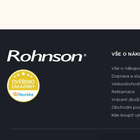
Z
VŠE O NÁK
á
p
Vše o nákupu
a
Doprava a sl
t
í
Velkoobchod 
Reklamace
Vrácení zboží
Obchodní po
Kde koupit v