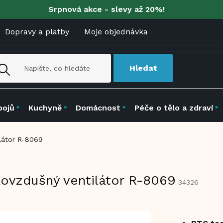
Srpnová akce - slevy až 20%!
Dopravy a platby
Moje objednávka
Hledat
pojů
Kuchyně
Domácnost
Péče o tělo a zdraví
ilátor R-8069
kovzdušný ventilátor R-8069
34326