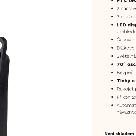
PTC tec
2 nasta
3 možnos
LED dis
přehledn
Časovač 
Dálkové
Světelná
70° osc
Bezpečno
Tichý a
Rukojeť 
Příkon 
Automat
návaznos
Není skladem