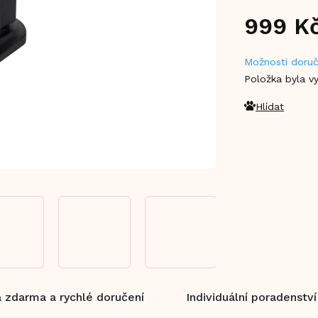
999 K
Měrná
Možnosti doruč
cena:
Položka byla 
Hlídat
 zdarma a rychlé doručení
Individuální poradenství