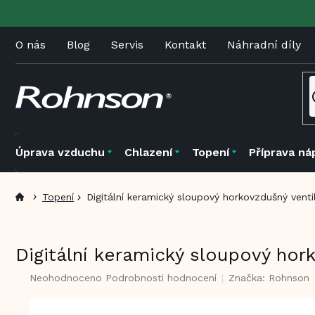
Přejít
na
obsah
O nás
Blog
Servis
Kontakt
Náhradní díly
Úprava vzduchu
Chlazení
Topení
Příprava ná
Topení
Digitální keramický sloupový horkovzdušný vent
Digitální keramický sloupový hor
Průměrné
Neohodnoceno
Podrobnosti hodnocení
Značka:
Rohnson
hodnocení
produktu