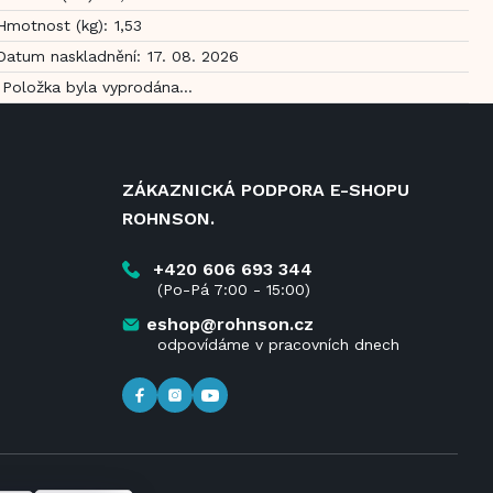
Hmotnost (kg)
:
1,53
Datum naskladnění
:
17. 08. 2026
Položka byla vyprodána…
ZÁKAZNICKÁ PODPORA E-SHOPU
ROHNSON.
+420 606 693 344
(Po-Pá 7:00 - 15:00)
eshop@rohnson.cz
odpovídáme v pracovních dnech