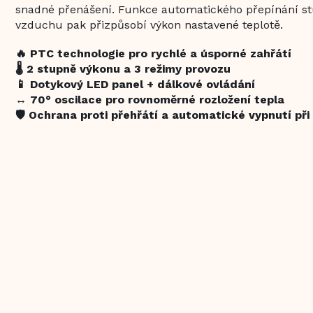
snadné přenášení. Funkce automatického přepínání s
vzduchu pak přizpůsobí výkon nastavené teplotě.
🔥 PTC technologie pro rychlé a úsporné zahřátí
🌡️ 2 stupně výkonu a 3 režimy provozu
📱 Dotykový LED panel + dálkové ovládání
↔️ 70° oscilace pro rovnoměrné rozložení tepla
🛡️ Ochrana proti přehřátí a automatické vypnutí při