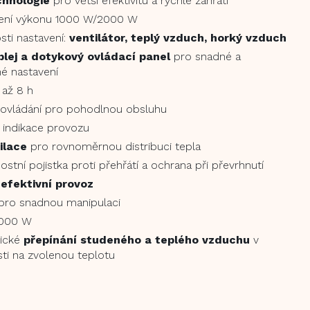
hnologie
pro větší efektivitu a rychlé zahřátí
vení výkonu 1000 W/2000 W
ti nastavení:
ventilátor, teplý vzduch, horký vzduch
plej a dotykový ovládací panel
pro snadné a
é nastavení
až 8 h
 ovládání pro pohodlnou obsluhu
 indikace provozu
ilace
pro rovnoměrnou distribuci tepla
stní pojistka proti přehřátí a ochrana při převrhnutí
 efektivní provoz
pro snadnou manipulaci
2000 W
ické
přepínání studeného a teplého vzduchu
v
ti na zvolenou teplotu