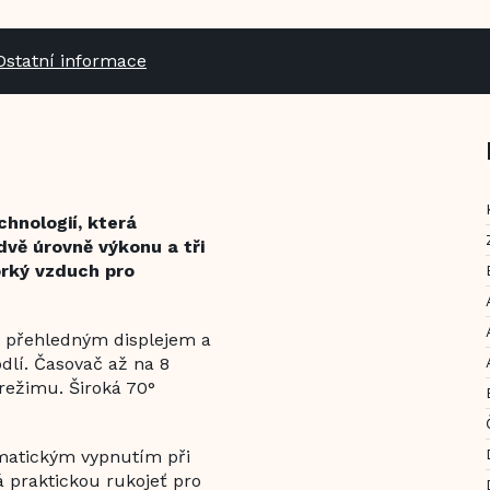
Ostatní informace
hnologií, která
 dvě úrovně výkonu a tři
horký vzduch pro
s přehledným displejem a
dlí. Časovač až na 8
režimu. Široká 70°
tomatickým vypnutím při
má praktickou rukojeť pro