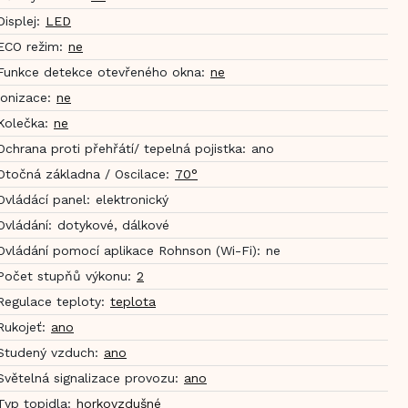
Displej
:
LED
ECO režim
:
ne
Funkce detekce otevřeného okna
:
ne
Ionizace
:
ne
Kolečka
:
ne
Ochrana proti přehřátí/ tepelná pojistka
:
ano
Otočná základna / Oscilace
:
70°
Ovládácí panel
:
elektronický
Ovládání
:
dotykové, dálkové
Ovládání pomocí aplikace Rohnson (Wi-Fi)
:
ne
Počet stupňů výkonu
:
2
Regulace teploty
:
teplota
Rukojeť
:
ano
Studený vzduch
:
ano
Světelná signalizace provozu
:
ano
Typ topidla
:
horkovzdušné