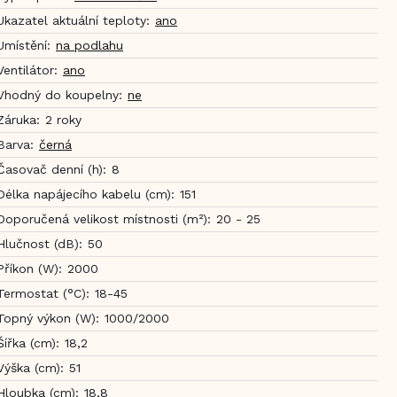
Ukazatel aktuální teploty
:
ano
Umístění
:
na podlahu
Ventilátor
:
ano
Vhodný do koupelny
:
ne
Záruka
:
2 roky
Barva
:
černá
Časovač denní (h)
:
8
Délka napájecího kabelu (cm)
:
151
Doporučená velikost místnosti (m²)
:
20 - 25
Hlučnost (dB)
:
50
Příkon (W)
:
2000
Termostat (°C)
:
18-45
Topný výkon (W)
:
1000/2000
Šířka (cm)
:
18,2
Výška (cm)
:
51
Hloubka (cm)
:
18,8