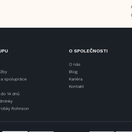
UPU
O SPOLEČNOSTI
O nás
užby
Blog
a spolupráce
Kariéra
Kontakt
 do 14 dnů
dmínky
ýrobky Rohnson