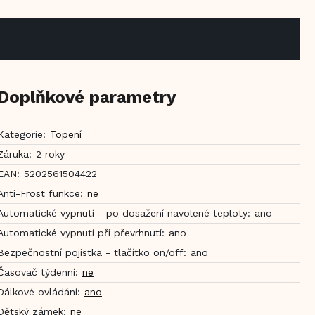
Doplňkové parametry
Kategorie
:
Topení
Záruka
:
2 roky
EAN
:
5202561504422
Anti-Frost funkce
:
ne
Automatické vypnutí - po dosažení navolené teploty
:
ano
Automatické vypnutí při převrhnutí
:
ano
Bezpečnostní pojistka - tlačítko on/off
:
ano
Časovač týdenní
:
ne
Dálkové ovládání
:
ano
Dětský zámek
:
ne