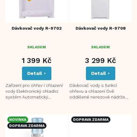
r
o
d
u
Dávkovač vody R-9702
Dávkovač vody R-9708
k
t
ů
SKLADEM
SKLADEM
1 399 Kč
3 299 Kč
Detail
Detail
Zařízení pro ohřev i chlazení
Dávkovač vody s funkcí
vody Elektronický chladicí
ohřevu a chlazení Dvě
systém Automatický
oddělené nerezové nádrže
termostat pro udržování
pro teplou a studenou vodu
teploty Nerezový zásobník
Kombinované zařízení pro
na...
ohřev i...
NOVINKA
DOPRAVA ZDARMA
DOPRAVA ZDARMA