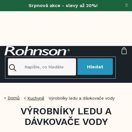
Přejít
Srpnová akce - slevy až 20%!
na
obsah
NÁ
KO
Hledat
Domů
Kuchyně
Výrobníky ledu a dávkovače vody
VÝROBNÍKY LEDU A
DÁVKOVAČE VODY