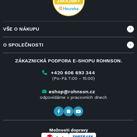
VŠE O NÁKUPU
Vše o nákupu
O SPOLEČNOSTI
Doprava a služby
Velkoobchod a spolupráce
O nás
ZÁKAZNICKÁ PODPORA E-SHOPU ROHNSON.
Reklamace
Blog
Vrácení zboží do 14 dnů
Kariéra
+420 606 693 344
(Po-Pá 7:00 - 15:00)
Obchodní podmínky
Kontakt
Kde koupit výrobky Rohnson
eshop@rohnson.cz
odpovídáme v pracovních dnech
Možnosti dopravy