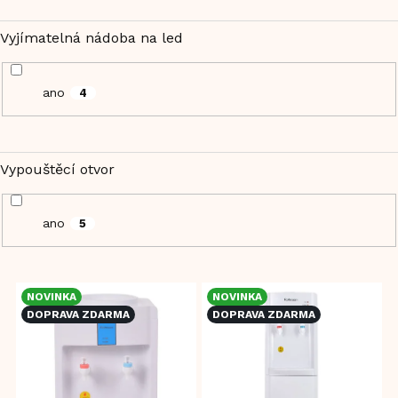
Vyjímatelná nádoba na led
ano
4
Vypouštěcí otvor
ano
5
V
NOVINKA
NOVINKA
ý
DOPRAVA ZDARMA
DOPRAVA ZDARMA
p
i
s
p