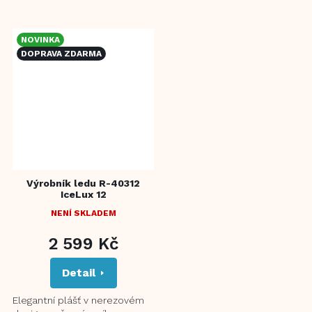
den a 9 kostek ledu za cyklus
9 kostek ledu za cyklus
Integrovaný...
Integrovaný zásobník...
NOVINKA
DOPRAVA ZDARMA
Výrobník ledu R-40312
IceLux 12
NENÍ SKLADEM
PRŮMĚRNÉ
HODNOCENÍ
2 599 Kč
PRODUKTU
JE
Detail
5,0
Z
5
Elegantní plášť v nerezovém
HVĚZDIČEK.