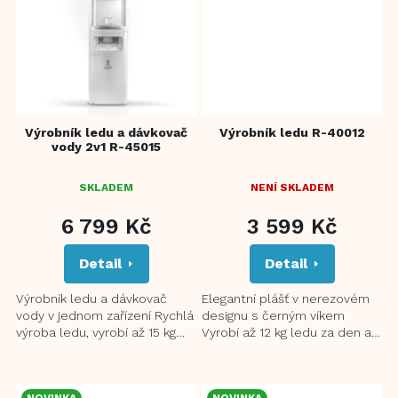
Výrobník ledu a dávkovač
Výrobník ledu R-40012
vody 2v1 R-45015
SKLADEM
NENÍ SKLADEM
6 799 Kč
3 599 Kč
Detail
Detail
Výrobník ledu a dávkovač
Elegantní plášť v nerezovém
vody v jednom zařízení Rychlá
designu s černým víkem
výroba ledu, vyrobí až 15 kg
Vyrobí až 12 kg ledu za den a
ledu za den a 9 kostek ledu
9 kostek ledu za cyklus
za cyklus Integrovaný...
Integrovaný zásobník na
vodu...
NOVINKA
NOVINKA