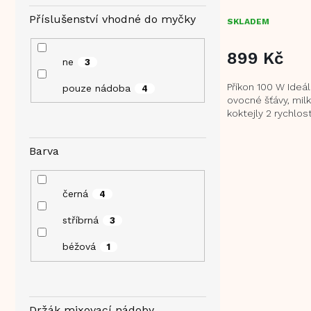
Příslušenství vhodné do myčky
SKLADEM
899 Kč
ne
3
Příkon 100 W Ideál
pouze nádoba
4
ovocné šťávy, mil
koktejly 2 rychlos
tlačítka Turbo Vyj
nerezová nádobka 
Barva
černá
4
stříbrná
3
béžová
1
Držák mixovací nádoby