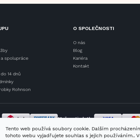
UPU
O SPOLEČNOSTI
O nás
užby
Blog
a spolupráce
Kariéra
Kontakt
 do 14 dnů
dmínky
ýrobky Rohnson
y
Možnosti platby
Tento web používá soubory cookie. Dalším procházení
tohoto webu vyjadřujete souhlas s jejich používáním.. V