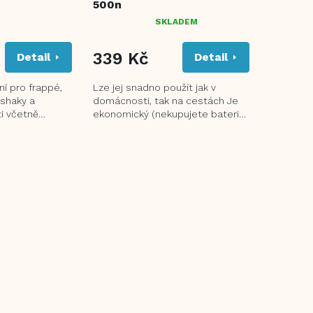
500n
SKLADEM
PRŮMĚRNÉ
HODNOCENÍ
PRODUKTU
339 Kč
Detail
Detail
JE
5,0
ní pro frappé,
Lze jej snadno použít jak v
Z
kshaky a
domácnosti, tak na cestách Je
5
ti včetně
ekonomický (nekupujete baterie
HVĚZDIČEK.
ímatelná
- síťové napájení) Snadné čištění
s...
a...
O
v
l
á
d
a
c
í
p