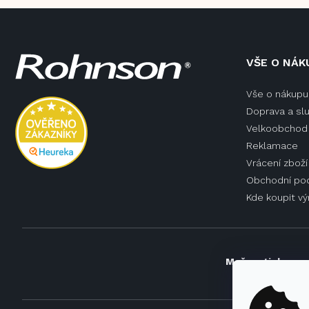
Z
VŠE O NÁK
á
p
Vše o nákupu
a
Doprava a sl
t
í
Velkoobchod 
Reklamace
Vrácení zboží
Obchodní po
Kde koupit v
Možnosti doprav