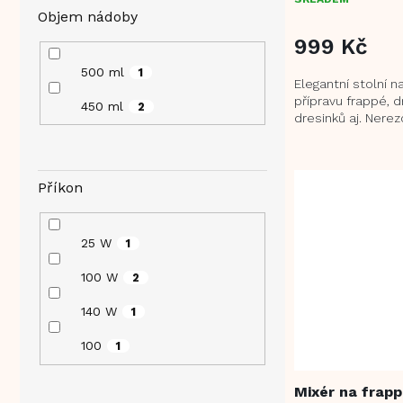
Objem nádoby
999 Kč
500 ml
1
Elegantní stolní 
přípravu frappé, dr
450 ml
2
dresinků aj. Nere
nádoba o objemu 
Příkon
25 W
1
100 W
2
140 W
1
100
1
Mixér na frap