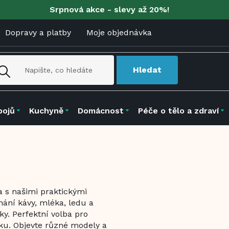
Srpnová akce - slevy až 20%!
Dopravy a platby
Moje objednávka
Hledat
pojů
Kuchyně
Domácnost
Péče o tělo a zdraví
a s našimi praktickými
chání kávy, mléka, ledu a
y. Perfektní volba pro
oku. Objevte různé modely a