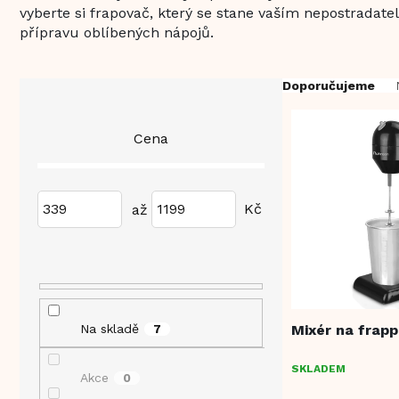
vyberte si frapovač, který se stane vaším nepostrada
přípravu oblíbených nápojů.
P
Ř
Doporučujeme
o
a
s
z
V
Cena
t
e
ý
r
n
p
a
í
i
n
p
339
1199
s
n
r
p
í
o
r
p
d
o
a
u
d
n
k
u
e
t
k
Mixér na frap
Na skladě
7
l
ů
t
ů
SKLADEM
Akce
0