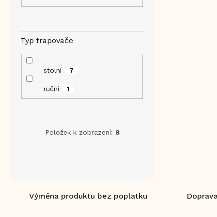
Typ frapovače
stolní
7
ruční
1
Položek k zobrazení:
8
Výměna produktu bez poplatku
Doprava