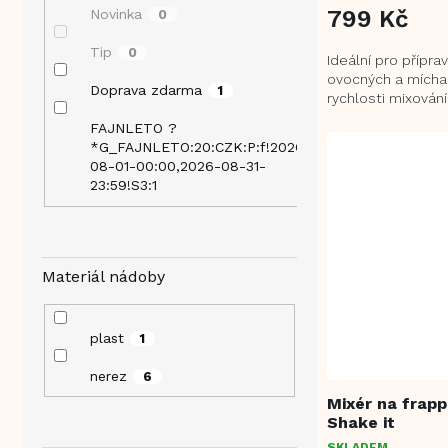
799 Kč
Novinka
0
Tip
0
Ideální pro přípra
ovocných a míchan
Doprava zdarma
1
rychlosti mixování
funkce Nerezová 
FAJNLETO ?
nádoba o objemu 
*G_FAJNLETO:20:CZK:P:f!2026-
1
08-01-00:00,2026-08-31-
23:59!S3:1
Materiál nádoby
plast
1
nerez
6
Mixér na frap
Shake it
SKLADEM