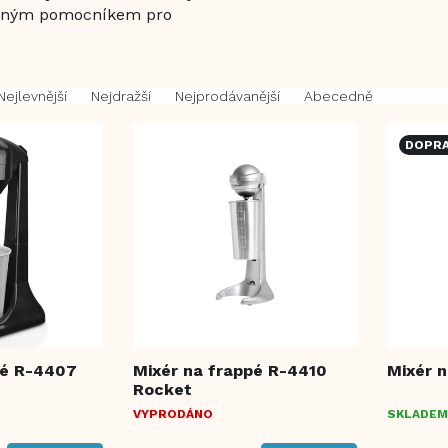
telným pomocníkem pro
Nejlevnější
Nejdražší
Nejprodávanější
Abecedně
DOPRA
pé R-4407
Mixér na frappé R-4410
Mixér 
Rocket
VYPRODÁNO
SKLADEM