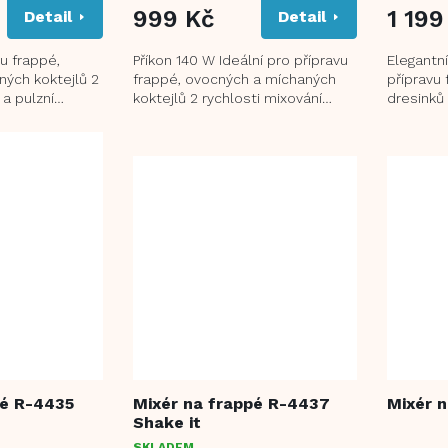
999 Kč
1 199
Detail
Detail
vu frappé,
Příkon 140 W Ideální pro přípravu
Elegantn
ých koktejlů 2
frappé, ovocných a míchaných
přípravu 
 a pulzní
koktejlů 2 rychlosti mixování
dresinků 
mixovací
Nerezová mixovací nádoba o
nádoba 
450...
objemu 500...
Dvojitá...
pé R-4435
Mixér na frappé R-4437
Mixér 
Shake it
SKLADEM