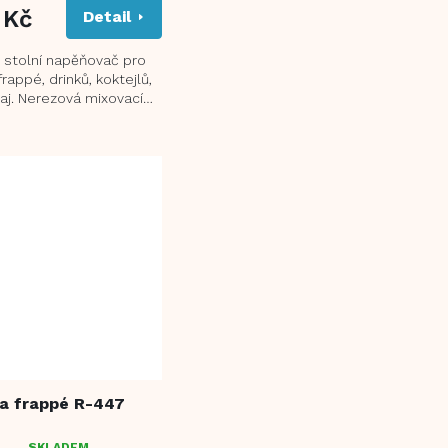
 Kč
Detail
í stolní napěňovač pro
frappé, drinků, koktejlů,
aj. Nerezová mixovací
o objemu 500 ml
na frappé R-447
SKLADEM