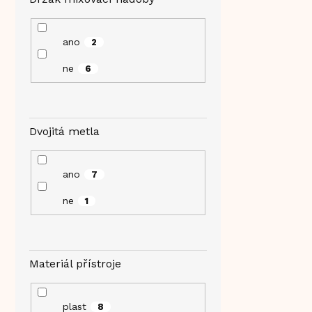
ano
2
ne
6
Dvojitá metla
ano
7
ne
1
Materiál přístroje
plast
8