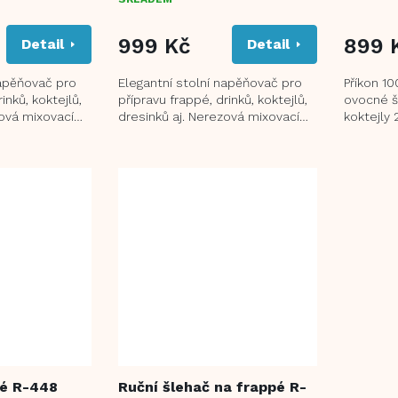
PRŮMĚR
HODNOC
999 Kč
PRODUK
899 
Detail
Detail
JE
3,0
napěňovač pro
Elegantní stolní napěňovač pro
Příkon 10
Z
inků, koktejlů,
přípravu frappé, drinků, koktejlů,
ovocné š
5
zová mixovací
dresinků aj. Nerezová mixovací
koktejly 
HVĚZDIČ
500 ml Dvě...
nádoba o objemu 500 ml Dvě...
nádobka
Protiskluz
pé R-448
Ruční šlehač na frappé R-