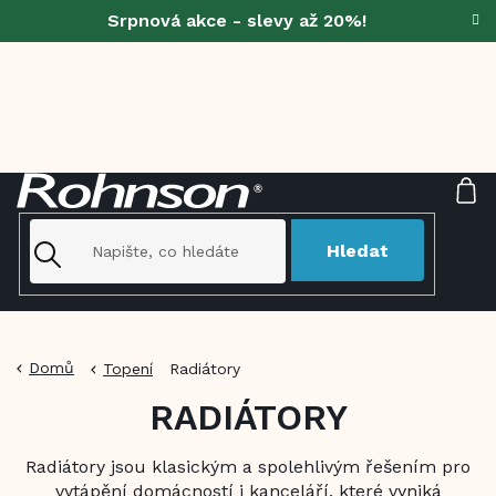
Přejít
Srpnová akce - slevy až 20%!
na
obsah
NÁ
KO
Hledat
Domů
Topení
Radiátory
RADIÁTORY
Radiátory jsou klasickým a spolehlivým řešením pro
vytápění domácností i kanceláří, které vyniká