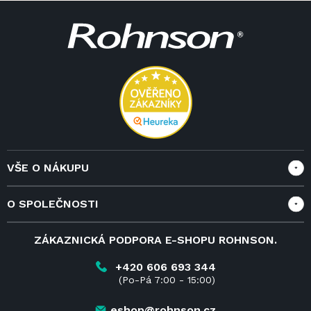
Z
y
á
v
p
ý
a
p
i
t
s
í
u
VŠE O NÁKUPU
Vše o nákupu
O SPOLEČNOSTI
Doprava a služby
Velkoobchod a spolupráce
O nás
ZÁKAZNICKÁ PODPORA E-SHOPU ROHNSON.
Reklamace
Blog
Vrácení zboží do 14 dnů
Kariéra
+420 606 693 344
(Po-Pá 7:00 - 15:00)
Obchodní podmínky
Kontakt
Kde koupit výrobky Rohnson
eshop@rohnson.cz