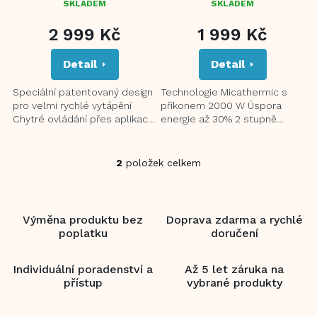
SKLADEM
SKLADEM
PRŮMĚRNÉ
HODNOCENÍ
2 999 Kč
1 999 Kč
PRODUKTU
JE
Detail
Detail
2,0
Z
5
Speciální patentovaný design
Technologie Micathermic s
HVĚZDIČEK.
pro velmi rychlé vytápění
příkonem 2000 W Úspora
Chytré ovládání přes aplikaci
energie až 30% 2 stupně
a Wi-Fi Funkce Boost pro
výkonu 1000/2000 W Rychlý
rychlé zahřátí...
tepelný účinek Ovládač pro...
2
položek celkem
O
v
l
á
Výměna produktu bez
Doprava zdarma a rychlé
d
poplatku
doručení
a
c
í
Individuální poradenství a
Až 5 let záruka na
p
přístup
vybrané produkty
r
v
k