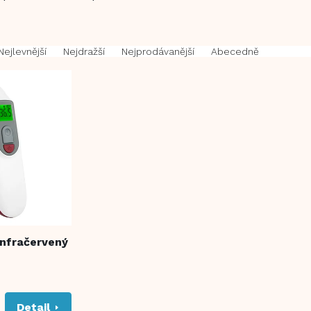
Nejlevnější
Nejdražší
Nejprodávanější
Abecedně
infračervený
0
Detail