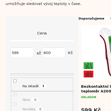
umožňuje sledovat vývoj teploty v čase.
P
Ř
Doporučujeme
o
a
s
z
V
Cena
t
e
ý
r
n
p
a
í
i
n
p
599
600
s
n
r
p
í
o
r
p
d
o
a
u
d
n
k
u
e
t
k
Bezkontaktní 
Na skladě
1
l
ů
teploměr A20
t
ů
SKLADEM
Akce
0
599 Kč
Novinka
0