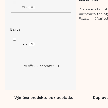
Tip
0
Pro měření teploty
povrchové teploty
Rozsah měření tě
32 - 42,9 °C a po
0 - 99,9 °C...
Barva
bílá
1
Položek k zobrazení:
1
Výměna produktu bez poplatku
Doprava