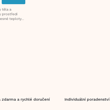
 těla a
 prostředí
lesné teploty
vrchové teploty
O
v
l
á
d
a
c
í
p
r
v
 zdarma a rychlé doručení
Individuální poradenství
k
y
v