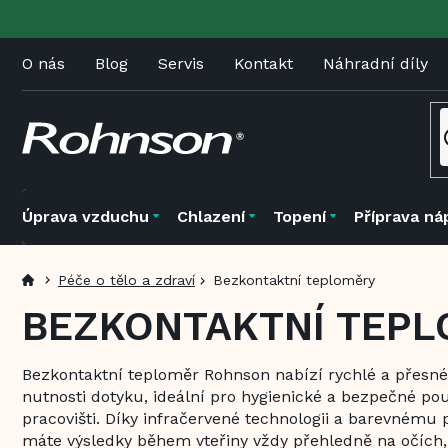
Přejít
na
obsah
O nás
Blog
Servis
Kontakt
Náhradní díly
Úprava vzduchu
Chlazení
Topení
Příprava ná
Péče o tělo a zdraví
Bezkontaktní teploměry
BEZKONTAKTNÍ TEP
Bezkontaktní teploměr Rohnson nabízí rychlé a přesné
nutnosti dotyku, ideální pro hygienické a bezpečné pou
pracovišti. Díky infračervené technologii a barevnému
máte výsledky během vteřiny vždy přehledně na očích