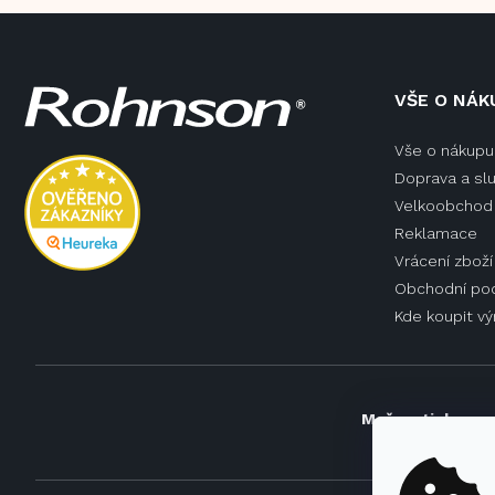
Z
VŠE O NÁK
á
p
Vše o nákupu
a
Doprava a sl
t
í
Velkoobchod 
Reklamace
Vrácení zboží
Obchodní po
Kde koupit v
Možnosti doprav