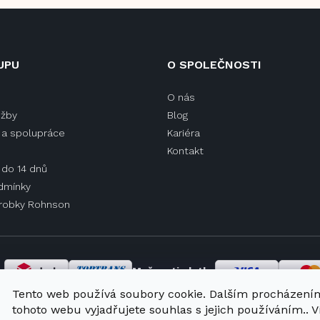
ý
p
i
s
UPU
O SPOLEČNOSTI
u
O nás
užby
Blog
a spolupráce
Kariéra
Kontakt
 do 14 dnů
dmínky
ýrobky Rohnson
y
Možnosti platby
Tento web používá soubory cookie. Dalším procházení
tohoto webu vyjadřujete souhlas s jejich používáním.. V