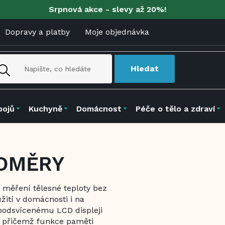
Srpnová akce - slevy až 20%!
Dopravy a platby
Moje objednávka
Hledat
pojů
Kuchyně
Domácnost
Péče o tělo a zdraví
LOMĚRY
 měření tělesné teploty bez
žití v domácnosti i na
 podsvícenému LCD displeji
, přičemž funkce paměti