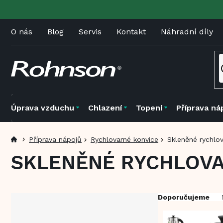
Přejít
na
obsah
O nás
Blog
Servis
Kontakt
Náhradní díly
Úprava vzduchu
Chlazení
Topení
Příprava ná
Příprava nápojů
Rychlovarné konvice
Skleněné rychlo
SKLENĚNÉ RYCHLOVA
P
Ř
Doporučujeme
o
a
s
z