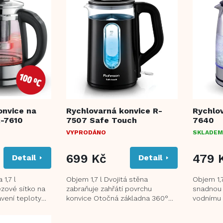
onvice na
Rychlovarná konvice R-
Rychlov
R-7610
7507 Safe Touch
7640
VYPRODÁNO
SKLADEM
699 Kč
479 
Detail
Detail
 1,7 l
Objem 1,7 l Dvojitá stěna
Objem 1,
zové sítko na
zabraňuje zahřátí povrchu
snadnou ú
vení teploty
konvice Otočná základna 360°
vodnímu 
90 a 100 °C LED
Skleněné tělo Nerezové dno se
přehřátí 
zakrytou topnou...
Automatic