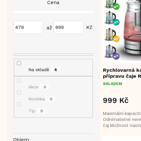
V
Cena
t
e
ý
r
n
p
a
í
i
n
p
479
999
s
n
r
p
í
o
r
p
d
o
a
u
d
n
k
u
e
t
k
Rychlovarná k
Na skladě
4
l
ů
přípravu čaje 
t
ů
SKLADEM
Akce
0
999 Kč
Novinka
0
Tip
0
Maximální kapacita
Odnímatelné nere
čaj Možnost nasta
vody 60, 70, 80, 
barevná...
Objem