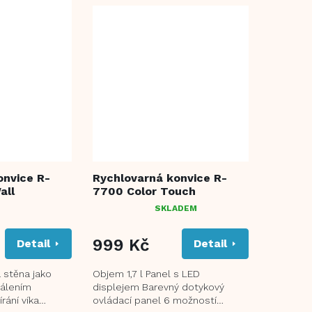
onvice R-
Rychlovarná konvice R-
all
7700 Color Touch
SKLADEM
PRŮMĚRNÉ
HODNOCENÍ
PRODUKTU
999 Kč
Detail
Detail
JE
5,0
á stěna jako
Objem 1,7 l Panel s LED
Z
álením
displejem Barevný dotykový
5
rání víka
ovládací panel 6 možností
HVĚZDIČEK.