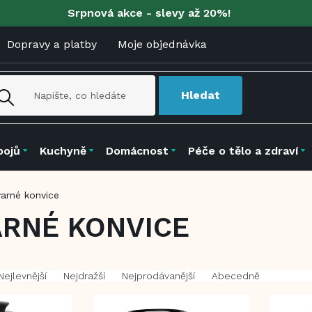
Srpnová akce - slevy až 20%!
Dopravy a platby
Moje objednávka
Hledat
pojů
Kuchyně
Domácnost
Péče o tělo a zdraví
varné konvice
RNÉ KONVICE
Nejlevnější
Nejdražší
Nejprodávanější
Abecedně