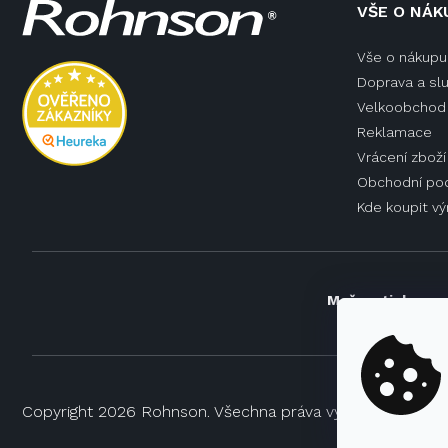
VŠE O NÁK
á
p
Vše o nákupu
a
Doprava a sl
t
í
Velkoobchod 
Reklamace
Vrácení zboží
Obchodní po
Kde koupit v
Možnosti doprav
Copyright 2026
Rohnson
. Všechna práva vyhrazena.