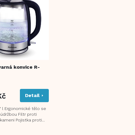
arná konvice R-
Kč
Detail
7 l Ergonomické tělo se
držbou Filtr proti
kameni Pojistka proti
při zapnutí bez vody
ké...