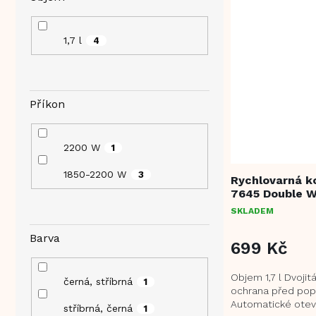
1,7 l
4
Příkon
2200 W
1
1850-2200 W
3
Rychlovarná k
7645 Double W
SKLADEM
Barva
699 Kč
Objem 1,7 l Dvojit
černá, stříbrná
1
ochrana před pop
Automatické oteví
stříbrná, černá
1