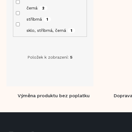
Tlačítko zapnuto
podsvícení Filtr...
černá
2
stříbrná
1
sklo, stříbrná, černá
1
Položek k zobrazení:
5
Výměna produktu bez poplatku
Doprava
Z