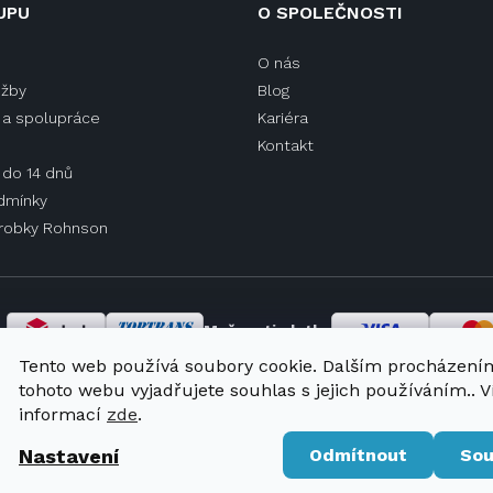
UPU
O SPOLEČNOSTI
O nás
užby
Blog
a spolupráce
Kariéra
Kontakt
 do 14 dnů
dmínky
ýrobky Rohnson
y
Možnosti platby
Tento web používá soubory cookie. Dalším procházení
tohoto webu vyjadřujete souhlas s jejich používáním.. V
informací
zde
.
Nastavení
Odmítnout
Sou
Vytvořil Shopte