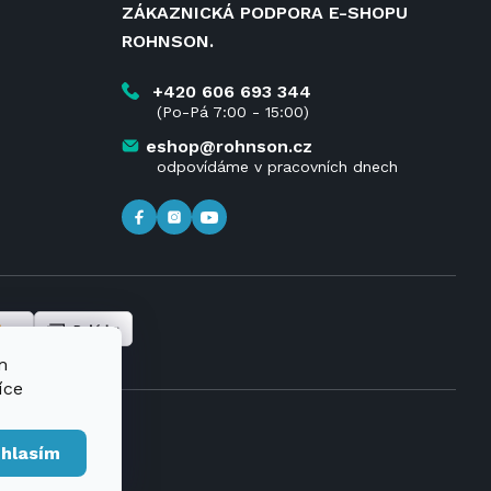
ZÁKAZNICKÁ PODPORA E-SHOPU
ROHNSON.
+420 606 693 344
(Po-Pá 7:00 - 15:00)
eshop@rohnson.cz
odpovídáme v pracovních dnech
m
íce
hlasím
t Premium