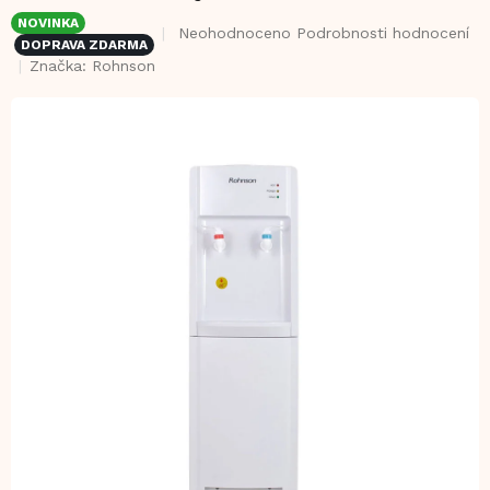
NOVINKA
Průměrné
Neohodnoceno
Podrobnosti hodnocení
DOPRAVA ZDARMA
hodnocení
Značka:
Rohnson
produktu
je
0,0
z
5
hvězdiček.