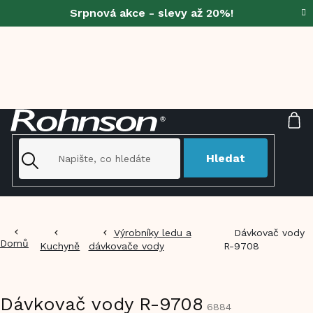
Přejít
Srpnová akce - slevy až 20%!
na
obsah
NÁ
KO
Hledat
Výrobníky ledu a
Dávkovač vody
Domů
Kuchyně
dávkovače vody
R-9708
Dávkovač vody R-9708
6884