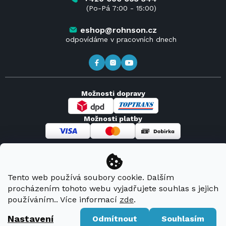
(Po-Pá 7:00 - 15:00)
Obchodní podmínky
Kontakt
Kde koupit výrobky Rohnson
eshop@rohnson.cz
odpovídáme v pracovních dnech
Možnosti dopravy
Možnosti platby
Copyright 2026
Rohnson
. Všechna práva vyhrazena.
Tento web používá soubory cookie. Dalším
procházením tohoto webu vyjadřujete souhlas s jejich
Vytvořil Shoptet Premium
používáním.. Více informací
zde
.
Nastavení
Odmítnout
Souhlasím