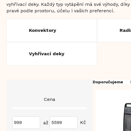
vyhřívací deky. Každý typ vytápění má své výhody, díky
pravé podle prostoru, účelu i vašich preferencí.
Konvektory
Radi
Vyhřívací deky
P
Ř
Doporučujeme
o
a
s
z
V
Cena
t
e
ý
r
n
p
a
í
i
n
p
999
5599
s
n
r
p