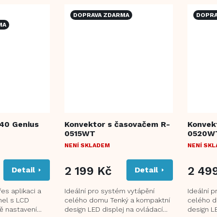
DOPRAVA ZDARMA
DOPRA
MA
40 Genius
Konvektor s časovačem R-
Konvek
0515WT
0520W
NENÍ SKLADEM
NENÍ SK
2 199 Kč
2 49
Detail
Detail
es aplikaci a
Ideální pro systém vytápění
Ideální 
nel s LCD
celého domu Tenký a kompaktní
celého d
ě nastavení
design LED displej na ovládacím
design L