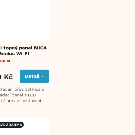
ní topný panel MICA
enius Wi-Fi
LADEM
9 Kč
Detail
ládání přes aplikaci a
ládací panel s LCD
m 3 úrovně nastavení
1000 W/1400 W/2400 W 5
VA ZDARMA