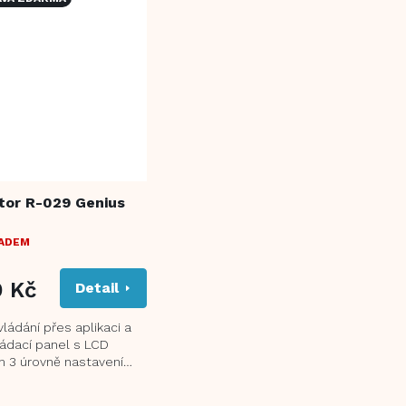
tor R-029 Genius
LADEM
9 Kč
Detail
ládání přes aplikaci a
ládací panel s LCD
m 3 úrovně nastavení
1000/1300/2300 W
URBO...