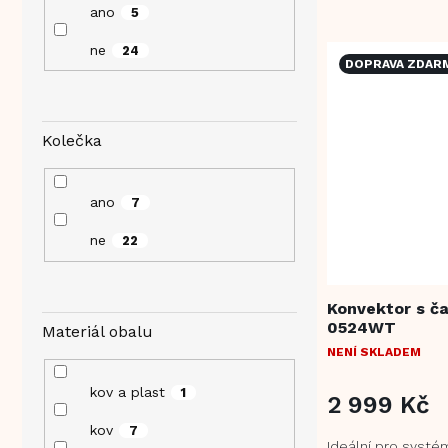
výkonu: 1000/130
ano
5
Funkce TURBO...
ne
24
DOPRAVA ZDAR
Kolečka
ano
7
ne
22
Konvektor s č
0524WT
Materiál obalu
NENÍ SKLADEM
kov a plast
1
2 999 Kč
kov
7
Ideální pro systé