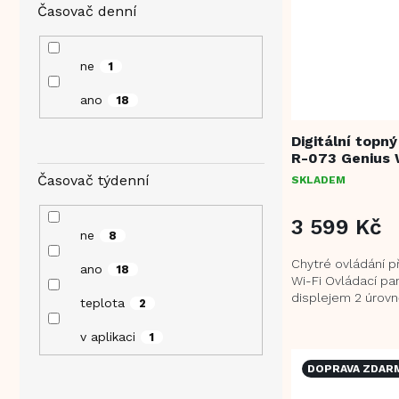
Časovač denní
ne
1
ano
18
Digitální topn
R-073 Genius 
Časovač týdenní
SKLADEM
3 599 Kč
ne
8
Chytré ovládání př
ano
18
Wi-Fi Ovládací pa
displejem 2 úrovn
teplota
2
výkonu: 1250 W/2
kvalitní MICA...
v aplikaci
1
DOPRAVA ZDAR