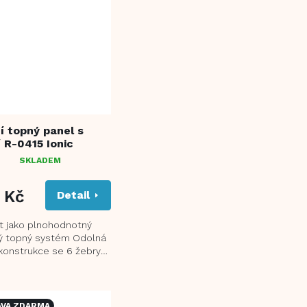
ní topný panel s
í R-0415 Ionic
SKLADEM
NÉ
ENÍ
TU
 Kč
Detail
ít jako plnohodnotný
ký topný systém Odolná
konstrukce se 6 žebry
EK.
efektivní zahřátí
s...
VA ZDARMA