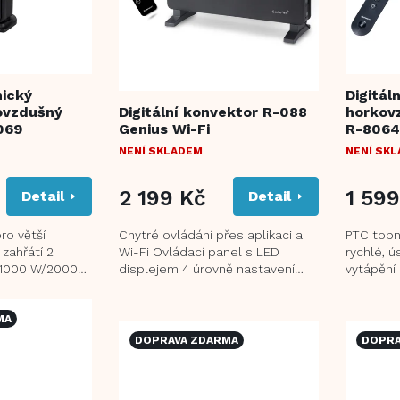
mický
Digitál
ovzdušný
Digitální konvektor R-088
horkovz
069
Genius Wi-Fi
R-8064
NENÍ SKLADEM
NENÍ SK
2 199 Kč
1 599
Detail
Detail
ro větší
Chytré ovládání přes aplikaci a
PTC topné
 zahřátí 2
Wi-Fi Ovládací panel s LED
rychlé, 
 1000 W/2000
displejem 4 úrovně nastavení
vytápění
tavení:
výkonu: 1000 W/2000
regulaci 
W/Auto/Anti-frost Funkce...
nastavení
MA
DOPRAVA ZDARMA
DOPRA