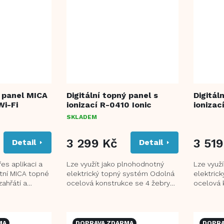
ý panel MICA
Digitální topný panel s
Digitál
Wi-Fi
ionizací R-0410 Ionic
ionizac
SKLADEM
PRŮMĚR
HODNOC
3 299 Kč
PRODUK
3 519
Detail
Detail
JE
4,0
es aplikaci a
Lze využít jako plnohodnotný
Lze využ
Z
itní MICA topné
elektrický topný systém Odolná
elektric
5
zahřátí a
ocelová konstrukce se 4 žebry
ocelová 
HVĚZDIČ
 úrovně
Rychlé a efektivní zahřátí
Rychlé a 
prostoru s...
prostoru 
MA
DOPRAVA ZDARMA
DOPRA