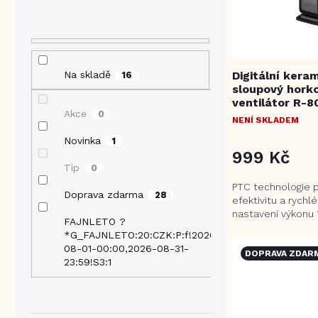
í
o
r
p
d
o
a
u
d
n
k
u
e
t
k
Digitální kera
Na skladě
16
l
ů
sloupový hork
t
ventilátor R-8
ů
Akce
0
NENÍ SKLADEM
Novinka
1
999 Kč
Tip
0
PTC technologie p
Doprava zdarma
28
efektivitu a rychlé
nastavení výkonu
FAJNLETO ?
W 3 možnosti nas
*G_FAJNLETO:20:CZK:P:f!2026-
ventilátor, teplý...
25
08-01-00:00,2026-08-31-
DOPRAVA ZDAR
23:59!S3:1