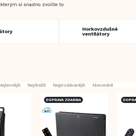
 kterým si snadno zvolíte to
Horkovzdušné
átory
ventilátory
Nejlevnější
Nejdražší
Nejprodávanější
Abecedně
DOPRAVA ZDARMA
DOPRA