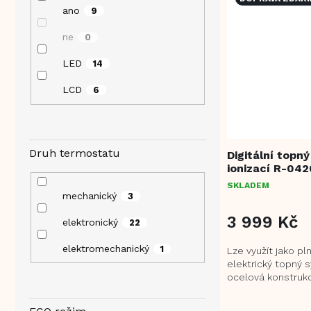
ano
9
ne
0
LED
14
LCD
6
Druh termostatu
Digitální topný
ionizací R-042
SKLADEM
mechanický
3
3 999 Kč
elektronický
22
elektromechanický
1
Lze využít jako p
elektrický topný
ocelová konstrukc
Rychlé a efektivní
prostoru s...