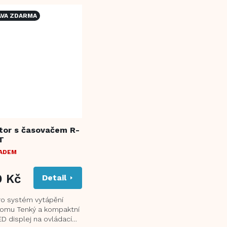
VA ZDARMA
tor s časovačem R-
T
LADEM
9 Kč
Detail
pro systém vytápění
omu Tenký a kompaktní
ED displej na ovládacím