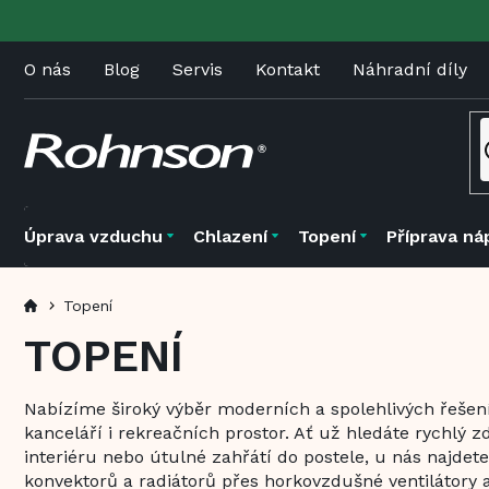
Přejít
na
obsah
O nás
Blog
Servis
Kontakt
Náhradní díly
Úprava vzduchu
Chlazení
Topení
Příprava ná
Topení
TOPENÍ
Nabízíme široký výběr moderních a spolehlivých řešen
kanceláří i rekreačních prostor. Ať už hledáte rychlý zd
interiéru nebo útulné zahřátí do postele, u nás najdet
konvektorů a radiátorů přes horkovzdušné ventilátory 