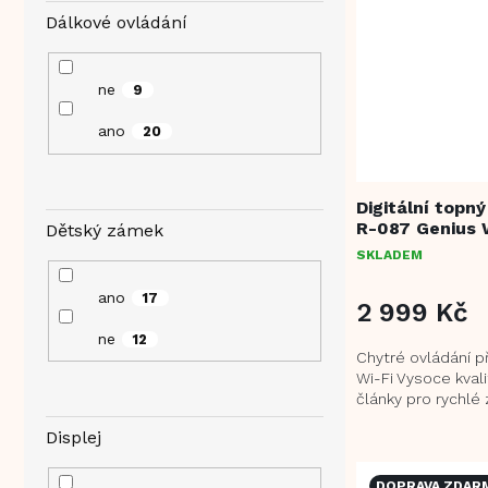
Dálkové ovládání
ne
9
ano
20
Digitální topn
R-087 Genius 
Dětský zámek
SKLADEM
ano
17
2 999 Kč
ne
12
Chytré ovládání př
Wi-Fi Vysoce kval
články pro rychlé 
úsporný provoz 2
Displej
nastavení...
DOPRAVA ZDAR