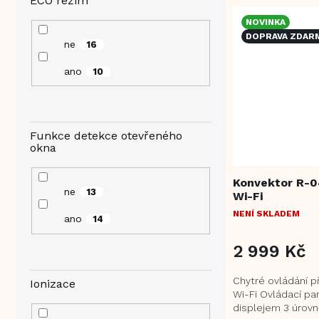
ECO režim
NOVINKA
DOPRAVA ZDAR
ne
16
ano
10
Funkce detekce otevřeného
okna
Konvektor R-0
ne
13
Wi-Fi
NENÍ SKLADEM
ano
14
2 999 Kč
Chytré ovládání př
Ionizace
Wi-Fi Ovládací pa
displejem 3 úrovn