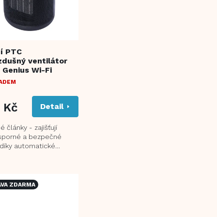
ní PTC
dušný ventilátor
 Genius Wi-Fi
LADEM
 Kč
Detail
 články - zajišťují
úsporné a bezpečné
 díky automatické
teploty Digitální
 teploty v...
VA ZDARMA