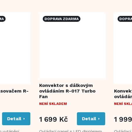
0/2300 W
panelu 2 nastavení topného
panelu 2
výkonu 750...
výkonu 10
MA
DOPRAVA ZDARMA
DOPRA
Konvektor s dálkovým
asovačem R-
ovládáním R-017 Turbo
Konvek
Fan
ovládá
NENÍ SKLADEM
NENÍ SK
1 699 Kč
1 99
Detail
Detail
m vytápění
Ovládací panel s LED displejem
Ovládací