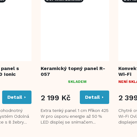
 panel s
Keramický topný panel R-
Konvek
0 Ionic
057
Wi-Fi
SKLADEM
NENÍ SK
PRŮMĚRNÉ
HODNOCENÍ
PRODUKTU
2 199 Kč
2 39
Detail
Detail
JE
5,0
lnohodnotný
Extra tenký panel 1 cm Příkon 425
Chytré ov
Z
 systém Odolná
W pro úsporu energie až 50 %
Wi-Fi Ov
5
e s 8 žebry
LED displej se snímačem
displeje
HVĚZDIČEK.
 zahřátí
teploty 24 hodinový a týdenní
výkonu: 
digitální...
Funkce T