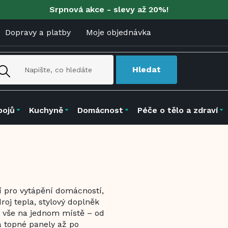
Srpnová akce - slevy až 20%!
Dopravy a platby
Moje objednávka
Hledat
pojů
Kuchyně
Domácnost
Péče o tělo a zdraví
í pro vytápění domácností,
roj tepla, stylový doplněk
e vše na jednom místě – od
a topné panely až po