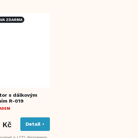
 nastavení topného
00...
VA ZDARMA
tor s dálkovým
ním R-019
LADEM
9 Kč
Detail
 panel s LCD displejem