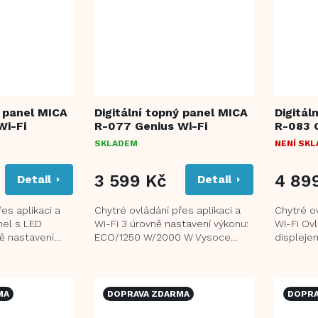
ý panel MICA
Digitální topný panel MICA
Digitál
Wi-Fi
R-077 Genius Wi-Fi
R-083 G
SKLADEM
NENÍ SK
3 599 Kč
4 89
Detail
Detail
es aplikaci a
Chytré ovládání přes aplikaci a
Chytré ov
nel s LED
Wi-Fi 3 úrovně nastavení výkonu:
Wi-Fi Ov
ě nastavení
ECO/1250 W/2000 W Vysoce
displeje
500 W Vysoce
kvalitní topné články pro rychlé
výkonu: 
zahřátí a...
režimů:...
MA
DOPRAVA ZDARMA
DOPRA