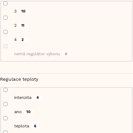
3
10
2
11
4
2
nemá regulátor výkonu
0
Regulace teploty
intenzita
4
ano
10
teplota
6