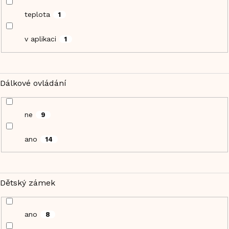
teplota
1
v aplikaci
1
Dálkové ovládání
ne
9
ano
14
Dětský zámek
ano
8