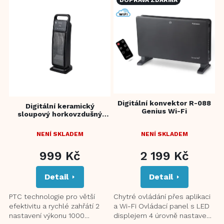
ý
p
i
s
p
r
o
d
u
Digitální konvektor R-088
k
Digitální keramický
Genius Wi-Fi
sloupový horkovzdušný
t
ventilátor R-8069
ů
NENÍ SKLADEM
NENÍ SKLADEM
999 Kč
2 199 Kč
Detail
Detail
PTC technologie pro větší
Chytré ovládání přes aplikaci
efektivitu a rychlé zahřátí 2
a Wi-Fi Ovládací panel s LED
nastavení výkonu 1000
displejem 4 úrovně nastavení