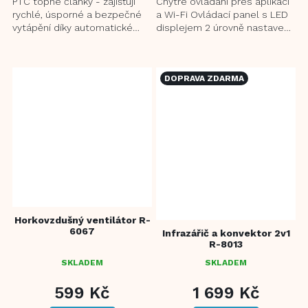
PTC topné články - zajišťují
Chytré ovládání přes aplikaci
rychlé, úsporné a bezpečné
a Wi-Fi Ovládací panel s LED
vytápění díky automatické
displejem 2 úrovně nastavení
regulaci teploty Digitální
výkonu: 1250 W/2500 W
nastavení teploty v...
Vysoce kvalitní MICA...
DOPRAVA ZDARMA
Horkovzdušný ventilátor R-
6067
Infrazářič a konvektor 2v1
R-8013
SKLADEM
SKLADEM
PRŮMĚRNÉ
HODNOCENÍ
599 Kč
1 699 Kč
PRODUKTU
JE