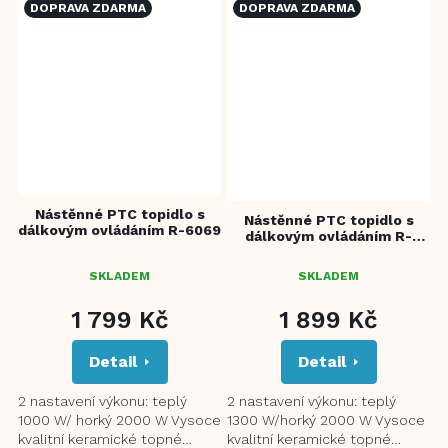
DOPRAVA ZDARMA
DOPRAVA ZDARMA
Nástěnné PTC topidlo s
Nástěnné PTC topidlo s
dálkovým ovládáním R-6069
dálkovým ovládáním R-
6070
SKLADEM
SKLADEM
1 799 Kč
1 899 Kč
Detail
Detail
2 nastavení výkonu: teplý
2 nastavení výkonu: teplý
1000 W/ horký 2000 W Vysoce
1300 W/horký 2000 W Vysoce
kvalitní keramické topné
kvalitní keramické topné