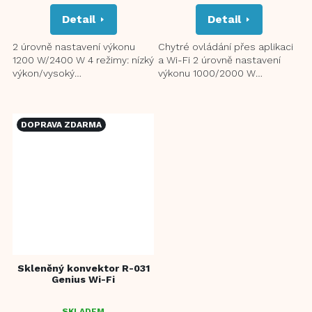
Detail
Detail
2 úrovně nastavení výkonu
Chytré ovládání přes aplikaci
1200 W/2400 W 4 režimy: nízký
a Wi-Fi 2 úrovně nastavení
výkon/vysoký
výkonu 1000/2000 W
výkon/Auto/Anti-frost
Elegantní panel z teplu-
Extrakce tepla na obou
odolného tvrzeného skla...
stranách, s...
DOPRAVA ZDARMA
Skleněný konvektor R-031
Genius Wi-Fi
SKLADEM