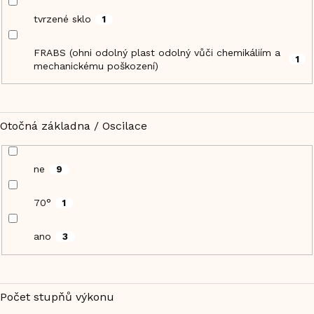
tvrzené sklo
1
FRABS (ohni odolný plast odolný vůči chemikáliím a
1
mechanickému poškození)
Otočná základna / Oscilace
ne
9
70°
1
ano
3
Počet stupňů výkonu