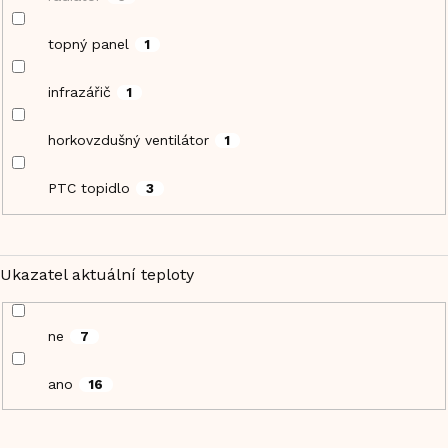
topný panel
1
infrazářič
1
horkovzdušný ventilátor
1
PTC topidlo
3
Ukazatel aktuální teploty
ne
7
ano
16