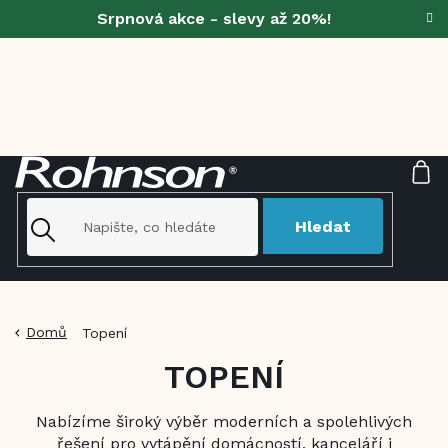
Přejít
Srpnová akce - slevy až 20%!
na
obsah
NÁ
KO
Hledat
Domů
Topení
TOPENÍ
Nabízíme široký výběr moderních a spolehlivých
řešení pro vytápění domácností, kanceláří i