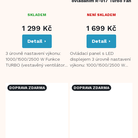
ovládáním R-017 Turbo Fan
SKLADEM
NENÍ SKLADEM
1 299 Kč
1 699 Kč
Detail
Detail
3 úrovně nastavení výkonu:
Ovládací panel s LED
1000/1500/2500 W Funkce
displejem 3 úrovně nastavení
TURBO (vestavěný ventilátor
výkonu: 1000/1500/2500 W
pro rychlé vyhřátí prostoru)
Funkce TURBO (vestavěný
Ochrana proti přehřátí...
ventilátor pro rychlé vyhřátí...
DOPRAVA ZDARMA
DOPRAVA ZDARMA