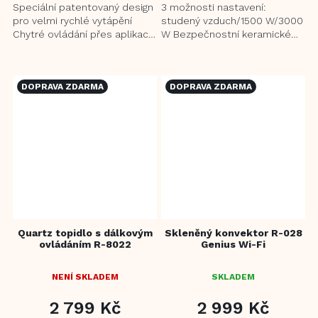
5
Speciální patentovaný design
3 možnosti nastavení:
HVĚZDIČEK.
pro velmi rychlé vytápění
studený vzduch/1500 W/3000
Chytré ovládání přes aplikaci
W Bezpečnostní keramické
a Wi-Fi Funkce Boost pro
topné těleso Ochrana proti
rychlé zahřátí...
přehřátí Regulátor teploty...
DOPRAVA ZDARMA
DOPRAVA ZDARMA
Quartz topidlo s dálkovým
Skleněný konvektor R-028
ovládáním R-8022
Genius Wi-Fi
NENÍ SKLADEM
SKLADEM
2 799 Kč
2 999 Kč