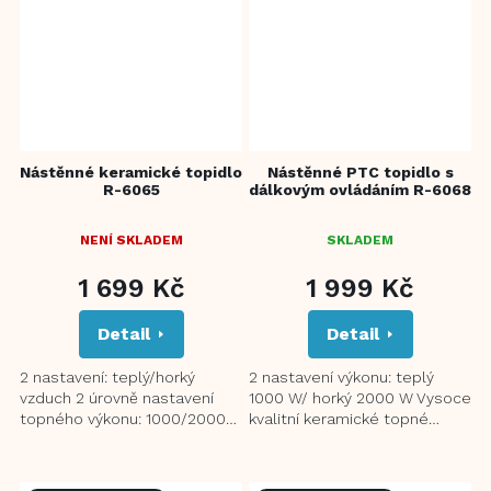
Nástěnné keramické topidlo
Nástěnné PTC topidlo s
R-6065
dálkovým ovládáním R-6068
NENÍ SKLADEM
SKLADEM
1 699 Kč
1 999 Kč
Detail
Detail
2 nastavení: teplý/horký
2 nastavení výkonu: teplý
vzduch 2 úrovně nastavení
1000 W/ horký 2000 W Vysoce
topného výkonu: 1000/2000
kvalitní keramické topné
W Bezpečnostní keramický
články Ovládací panel s LED
topný článek Dotykový
displejem s ukazatelem...
ovládací...