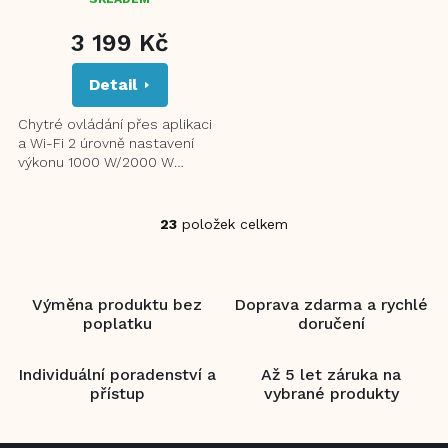
3 199 Kč
Detail
Chytré ovládání přes aplikaci
a Wi-Fi 2 úrovně nastavení
výkonu 1000 W/2000 W
Elegantní panel z teplu-
odolného tvrzeného skla
Vysoce...
23
položek celkem
O
v
l
á
Výměna produktu bez
Doprava zdarma a rychlé
d
poplatku
doručení
a
c
í
Individuální poradenství a
Až 5 let záruka na
p
přístup
vybrané produkty
r
v
k