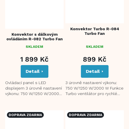
Konvektor Turbo R-084
Turbo Fan
Konvektor s dálkovým
ovládáním R-082 Turbo Fan
SKLADEM
SKLADEM
PRŮMĚRNÉ
HODNOCENÍ
1 899 Kč
899 Kč
PRODUKTU
JE
Detail
Detail
1,0
Z
5
Ovládací panel s LED
3 úrovně nastavení výkonu:
HVĚZDIČEK.
displejem 3 úrovně nastavení
750 W/1250 W/2000 W Funkce
výkonu: 750 W/1250 W/2000
Turbo ventilátor pro rychlé
W Funkce TURBO (vestavěný
vyhřátí Nastavitelný
ventilátor pro rychlé vyhřátí...
termostat Ochrana proti...
DOPRAVA ZDARMA
DOPRAVA ZDARMA