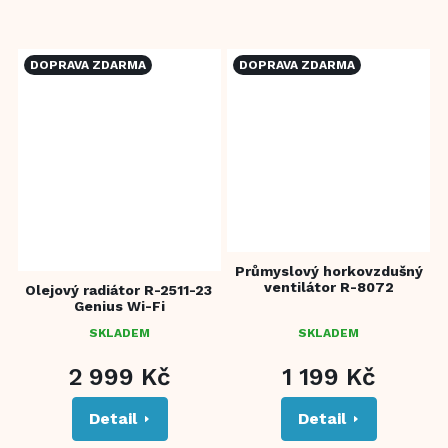
články Ovládací panel s LED
články Chytrý dotykový
displejem s ukazatelem...
ovládací panel LED displej s...
DOPRAVA ZDARMA
DOPRAVA ZDARMA
Průmyslový horkovzdušný
ventilátor R-8072
Olejový radiátor R-2511-23
Genius Wi-Fi
SKLADEM
SKLADEM
PRŮMĚRNÉ
HODNOCENÍ
2 999 Kč
1 199 Kč
PRODUKTU
JE
Detail
Detail
2,0
Z