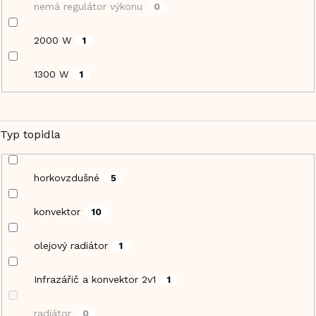
nemá regulátor výkonu
0
2000 W
1
1300 W
1
Typ topidla
horkovzdušné
5
konvektor
10
olejový radiátor
1
Infrazářič a konvektor 2v1
1
radiátor
0