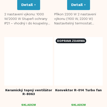
Detail
Detail
3,0
Z
5
2 nastavení výkonu: 1000
Příkon 2200 W 2 nastavení
HVĚZDIČEK.
W/2000 W Stupeň ochrany
výkonu (1100 W, 2200 W)
IP21 – vhodný i do koupelny
Nastavitelný termostat
Ochrana proti přehřátí
Ochrana proti přehřátí
Regulace teploty Světelná...
Bezpečnostní pojistka při...
DOPRAVA ZDARMA
Keramický topný ventilátor
Konvektor R-014 Turbo fan
R-8063
SKLADEM
SKLADEM