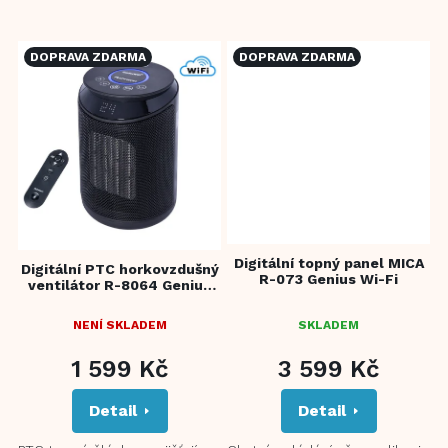
W/2000 W 3 možnosti
výkonu: 1000 W/2000
nastavení: ventilátor, teplý...
W/Auto/Anti-frost Funkce...
DOPRAVA ZDARMA
DOPRAVA ZDARMA
Digitální topný panel MICA
Digitální PTC horkovzdušný
R-073 Genius Wi-Fi
ventilátor R-8064 Genius
Wi-Fi
NENÍ SKLADEM
SKLADEM
1 599 Kč
3 599 Kč
Detail
Detail