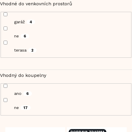
Vhodné do venkovních prostorů
garáž
4
ne
6
terasa
2
Vhodný do koupelny
ano
6
ne
17
V
DOPRAVA ZDARMA