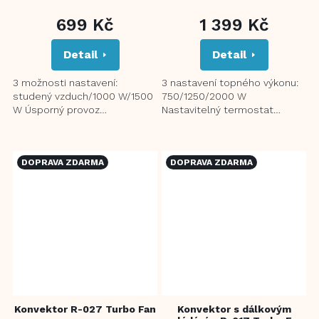
699 Kč
1 399 Kč
Detail
Detail
3 možnosti nastavení:
3 nastavení topného výkonu:
studený vzduch/1000 W/1500
750/1250/2000 W
W Úsporný provoz
Nastavitelný termostat
Bezpečnostní keramické
Ochrana proti přehřátí Funkce
topné těleso Ochrana proti
TURBO ventilátor pro rychlé
přehřátí...
vyhřátí...
DOPRAVA ZDARMA
DOPRAVA ZDARMA
Konvektor R-027 Turbo Fan
Konvektor s dálkovým