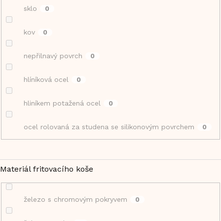
sklo
0
kov
0
nepřilnavý povrch
0
hlíníková ocel
0
hliníkem potažená ocel
0
ocel rolovaná za studena se silikonovým povrchem
0
Materiál fritovacího koše
železo s chromovým pokryvem
0