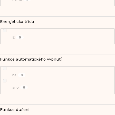
Energetická třída
E
0
Funkce automatického vypnutí
ne
0
ano
0
Funkce dušení