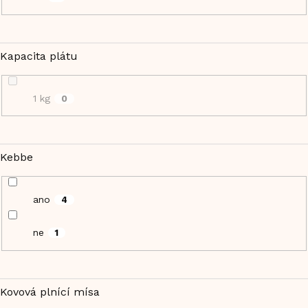
Kapacita plátu
1 kg
0
Kebbe
ano
4
ne
1
Kovová plnící mísa