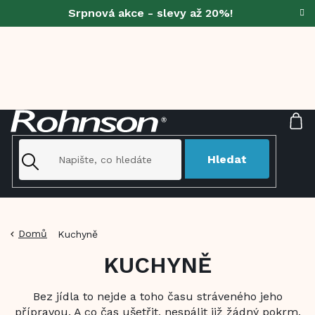
Přejít
Srpnová akce - slevy až 20%!
na
obsah
NÁ
KO
Hledat
Domů
Kuchyně
KUCHYNĚ
Bez jídla to nejde a toho času stráveného jeho
přípravou. A co čas ušetřit, nespálit již žádný pokrm,