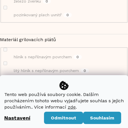
železo zvenku
0
pozinkovaný plech uvnitř
0
Materiál grilovacích plátů
hliník s nepřilnavým povrchem
0
litý hliník s nepřilnavým povrchem
0
mramorové
0
Tento web používá soubory cookie. Dalším
hliník s keramických povrchem
0
procházením tohoto webu vyjadřujete souhlas s jejich
používáním.. Více informací
zde
.
-
0
Nastavení
Odmítnout
Souhlasím
hliník
0