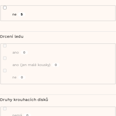
ne
5
Drcení ledu
ano
0
ano (jen malé kousky)
0
ne
0
Druhy krouhacích disků
nemá
0