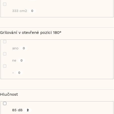
333 cm2
0
Grilování v otevřené pozici 180°
ano
0
ne
0
-
0
Hlučnost
85 dB
2