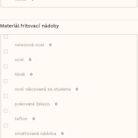
Materiál fritovací nádoby
nerezová ocel
0
ocel
0
hliník
0
ocel válcovaná za studena
0
pokované železo
0
teflon
0
smaltovaná nádoba
0