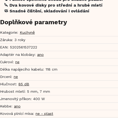
🔪 Dva kovové disky pro střední a hrubé mletí
🧼 Snadné čištění, skladování i ovládání
Doplňkové parametry
Kategorie
:
Kuchyně
Záruka
:
3 roky
EAN
:
5202561537222
Adaptér na klobásy
:
ano
Cukroví
:
ne
Délka napájecího kabelu
:
118 cm
Drcení
:
ne
Hlučnost
:
85 dB
Hrubost mletí
:
5 mm, 7 mm
Jmenovitý příkon
:
400 W
Kebbe
:
ano
Kovová plnící mísa
:
ne - plast