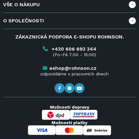
VŠE O NÁKUPU
Vše o nákupu
O SPOLEČNOSTI
Doprava a služby
Velkoobchod a spolupráce
O nás
ZÁKAZNICKÁ PODPORA E-SHOPU ROHNSON.
Reklamace
Blog
Vrácení zboží do 14 dnů
Kariéra
+420 606 693 344
(Po-Pá 7:00 - 15:00)
Obchodní podmínky
Kontakt
Kde koupit výrobky Rohnson
eshop@rohnson.cz
odpovídáme v pracovních dnech
Možnosti dopravy
Možnosti platby