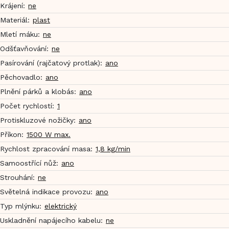
Krájení
:
ne
Materiál
:
plast
Mletí máku
:
ne
Odšťavňování
:
ne
Pasírování (rajčatový protlak)
:
ano
Pěchovadlo
:
ano
Plnění párků a klobás
:
ano
Počet rychlostí
:
1
Protiskluzové nožičky
:
ano
Příkon
:
1500 W max.
Rychlost zpracování masa
:
1,8 kg/min
Samoostřící nůž
:
ano
Strouhání
:
ne
Světelná indikace provozu
:
ano
Typ mlýnku
:
elektrický
Uskladnění napájecího kabelu
:
ne