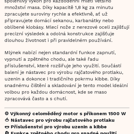
spolehlivý výkon pro každodenní mletí většího
množství masa. Díky kapacitě 1,8 kg za minutu
zpracujete suroviny rychle a efektivně, ať už
připravujete domácí sekanou, karbanátky nebo
oblíbené klobásy. Mlecí nože z nerezové oceli zajišťují
precizní výsledek a odolná konstrukce zajišťuje
dlouhou životnost i při pravidelném používání.
Mlýnek nabízí nejen standardní funkce zapnutí,
vypnutí a zpětného chodu, ale také řadu
příslušenství, které rozšiřuje jeho využití. Součástí
balení je nástavec pro výrobu rajčatového protlaku,
uzenin a dokonce i tradičního pokrmu kibbe. Díky
snadnému čištění a skladování je tento model ideální
volbou pro každou domácnost, kde se maso
zpracovává často a s chutí.
⚙️ Výkonný celoměděný motor s příkonem 1500 W
🍅 Nástavec pro výrobu rajčatového protlaku
🌭 Příslušenství pro výrobu uzenin a kibbe
🔄 Funkce zpětného chodu pro snadné použití