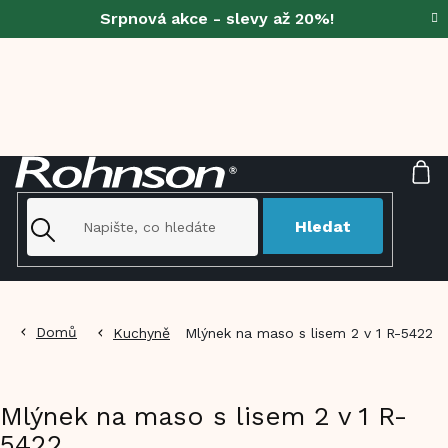
Přejít
Srpnová akce - slevy až 20%!
na
obsah
NÁ
KO
Hledat
Domů
Kuchyně
Mlýnek na maso s lisem 2 v 1 R-5422
Mlýnek na maso s lisem 2 v 1 R-
5422