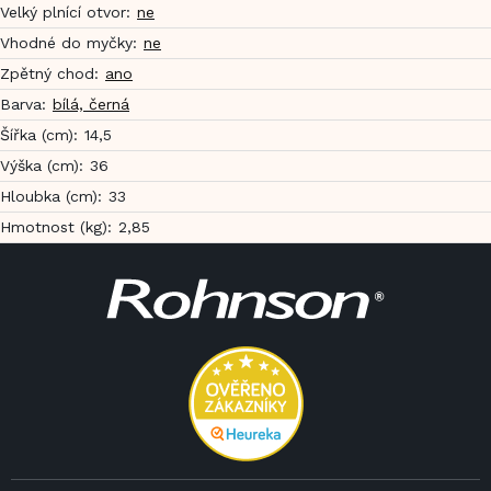
Velký plnící otvor
:
ne
Vhodné do myčky
:
ne
Zpětný chod
:
ano
Barva
:
bílá, černá
Šířka (cm)
:
14,5
Výška (cm)
:
36
Hloubka (cm)
:
33
Hmotnost (kg)
:
2,85
Z
á
p
a
t
í