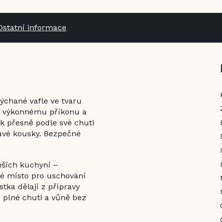
Ostatní informace
ýchané vafle ve tvaru
íky výkonnému příkonu a
ek přesně podle své chuti
avé kousky. Bezpečné
nších kuchyní –
ké místo pro uschování
tka dělají z přípravy
e plné chuti a vůně bez