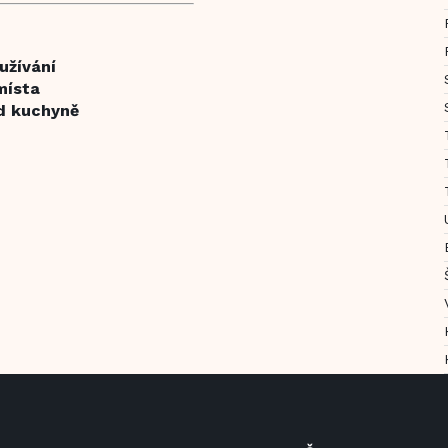
užívání
místa
ed kuchyně