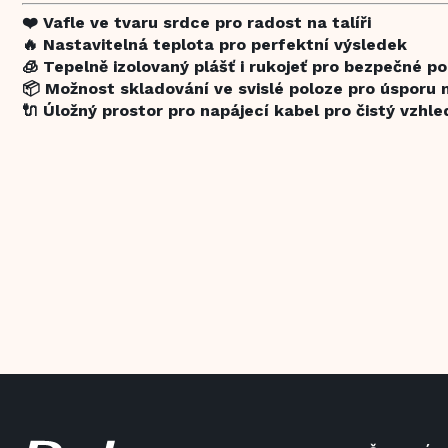
❤️ Vafle ve tvaru srdce pro radost na talíři
🔥 Nastavitelná teplota pro perfektní výsledek
🧊 Tepelně izolovaný plášť i rukojeť pro bezpečné po
📦 Možnost skladování ve svislé poloze pro úsporu 
🔌 Úložný prostor pro napájecí kabel pro čistý vzhl
Z