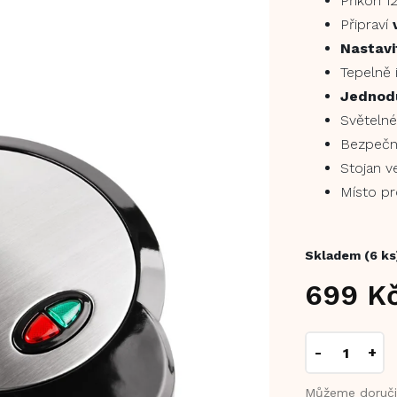
Příkon 
Připraví
Nastavi
Tepelně 
Jednodu
Světelné
Bezpečno
Stojan v
Místo pr
Skladem
(6 ks
699 K
Měrná
cena:
Můžeme doruči