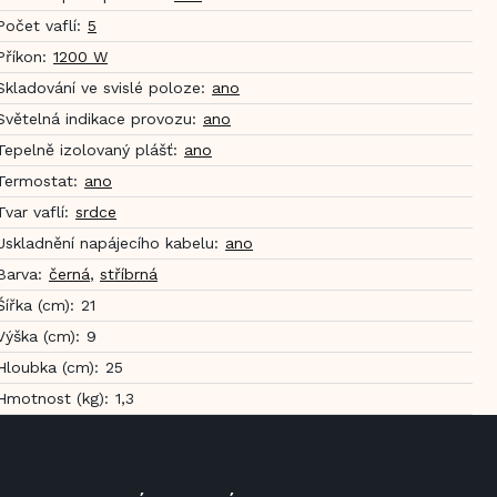
Počet vaflí
:
5
Příkon
:
1200 W
Skladování ve svislé poloze
:
ano
Světelná indikace provozu
:
ano
Tepelně izolovaný plášť
:
ano
Termostat
:
ano
Tvar vaflí
:
srdce
Uskladnění napájecího kabelu
:
ano
Barva
:
černá
,
stříbrná
Šířka (cm)
:
21
Výška (cm)
:
9
Hloubka (cm)
:
25
Hmotnost (kg)
:
1,3