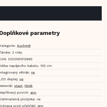
Doplňkové parametry
Kategorie
:
Kuchyně
Záruka
:
2 roky
EAN
:
5202561512885
Délka napájecího kabelu
:
105 cm
Integrovaný větrák
:
ne
LED displej
:
ne
Materiál
:
plast
,
hliník
Nepřilnavý povrch
:
ano
Odnímatelná plotýnka
:
ne
Ochrana proti přehřátí
:
ano