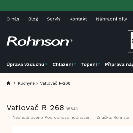
Přejít
na
obsah
O nás
Blog
Servis
Kontakt
Náhradní díly
Úprava vzduchu
Chlazení
Topení
Příprava ná
Kuchyně
Vaflovač R-268
Vaflovač R-268
35643
Průměrné
Neohodnoceno
Podrobnosti hodnocení
Značka:
Rohnson
hodnocení
produktu