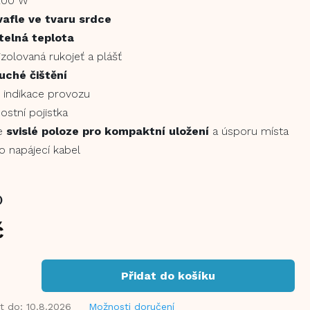
1200 W
vafle ve tvaru srdce
telná teplota
izolovaná rukojeť a plášť
ché čištění
 indikace provozu
stní pojistka
e
svislé poloze pro kompaktní uložení
a úsporu místa
o napájecí kabel
)
č
Přidat do košíku
t do:
10.8.2026
Možnosti doručení