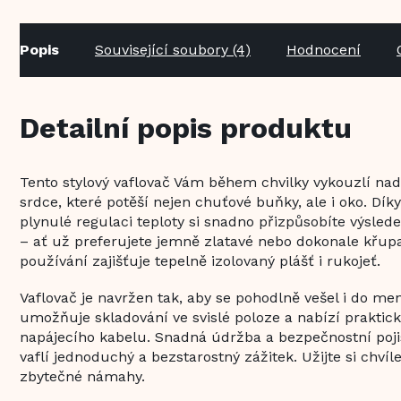
Popis
Související soubory (4)
Hodnocení
Detailní popis produktu
Tento stylový vaflovač Vám během chvilky vykouzlí nad
srdce, které potěší nejen chuťové buňky, ale i oko. D
plynulé regulaci teploty si snadno přizpůsobíte výsled
– ať už preferujete jemně zlatavé nebo dokonale křup
používání zajišťuje tepelně izolovaný plášť i rukojeť.
Vaflovač je navržen tak, aby se pohodlně vešel i do me
umožňuje skladování ve svislé poloze a nabízí praktic
napájecího kabelu. Snadná údržba a bezpečnostní pojis
vaflí jednoduchý a bezstarostný zážitek. Užijte si chvíl
zbytečné námahy.