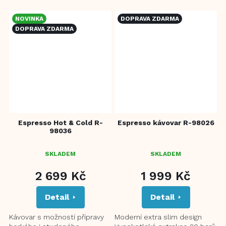
dvojitého řízení teploty NTC a
dvojitého řízení teploty NTC a
PID...
PID...
NOVINKA
DOPRAVA ZDARMA
DOPRAVA ZDARMA
Espresso Hot & Cold R-
Espresso kávovar R-98026
98036
SKLADEM
SKLADEM
2 699 Kč
1 999 Kč
Detail
Detail
Kávovar s možností přípravy
Moderní extra slim design