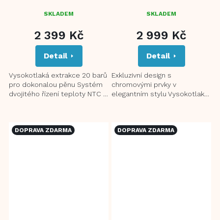
SKLADEM
SKLADEM
2 399 Kč
2 999 Kč
Detail
Detail
Vysokotlaká extrakce 20 barů
Exkluzivní design s
pro dokonalou pěnu Systém
chromovými prvky v
dvojitého řízení teploty NTC a
elegantním stylu Vysokotlaká
PID (teplota se měří pomocí
extrakce 20 barů pro
přesného čidla...
dokonalou pěnu LED digitální
dotykový...
DOPRAVA ZDARMA
DOPRAVA ZDARMA