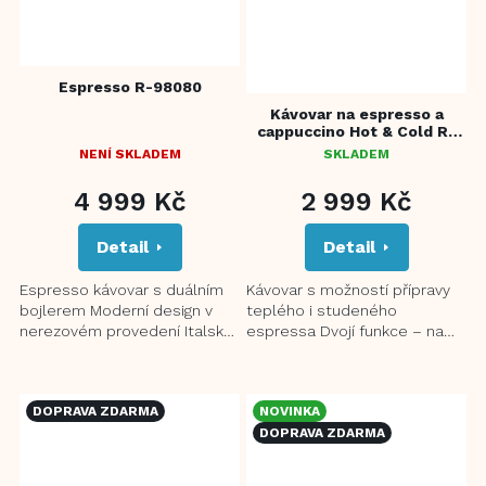
Espresso R-98080
Kávovar na espresso a
cappuccino Hot & Cold R-
98082 Barista Dual
NENÍ SKLADEM
SKLADEM
PRŮMĚRNÉ
HODNOCENÍ
4 999 Kč
2 999 Kč
PRODUKTU
JE
Detail
Detail
3,0
Z
5
Espresso kávovar s duálním
Kávovar s možností přípravy
HVĚZDIČEK.
bojlerem Moderní design v
teplého i studeného
nerezovém provedení Italské
espressa Dvojí funkce – na
čerpadlo ULKA 20 barů pro
mletou kávu nebo kapsle
vysokotlakou extrakci...
typu Nespresso®*
Vysokotlaká...
DOPRAVA ZDARMA
NOVINKA
DOPRAVA ZDARMA