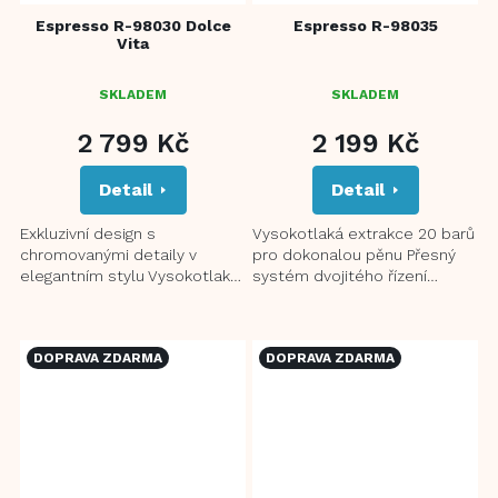
Espresso R-98030 Dolce
Espresso R-98035
Vita
SKLADEM
SKLADEM
2 799 Kč
2 199 Kč
Detail
Detail
Exkluzivní design s
Vysokotlaká extrakce 20 barů
chromovanými detaily v
pro dokonalou pěnu Přesný
elegantním stylu Vysokotlaká
systém dvojitého řízení
extrakce 20 barů pro
teploty NTC a PID Možnost
dokonalou pěnu Odnímatelný
vlastního nastavení
průhledný...
množství...
DOPRAVA ZDARMA
DOPRAVA ZDARMA