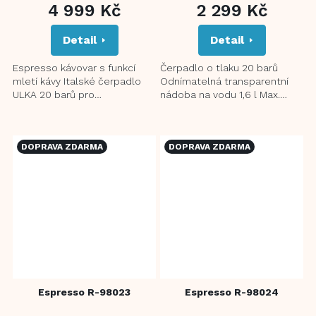
4 999 Kč
2 299 Kč
Detail
Detail
Espresso kávovar s funkcí
Čerpadlo o tlaku 20 barů
mletí kávy Italské čerpadlo
Odnímatelná transparentní
ULKA 20 barů pro
nádoba na vodu 1,6 l Max.
vysokotlakou extrakci
výška šálku 95 mm Dvojitý filtr
Automatická funkce mletí
pro dokonalou pěnu...
kávových zrn...
DOPRAVA ZDARMA
DOPRAVA ZDARMA
Espresso R-98023
Espresso R-98024