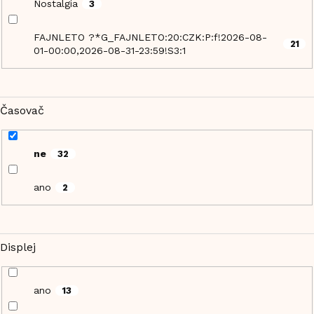
Nostalgia
3
FAJNLETO ?*G_FAJNLETO:20:CZK:P:f!2026-08-
21
01-00:00,2026-08-31-23:59!S3:1
Časovač
ne
32
ano
2
Displej
ano
13