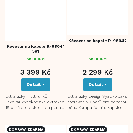
Kávovar na kapsle R-98042
Kávovar na kapsle R-98041
5v1
SKLADEM
SKLADEM
PRŮMĚRNÉ
HODNOCENÍ
3 399 Kč
2 299 Kč
PRODUKTU
JE
Detail
Detail
5,0
Z
5
Extra úzký multifunkční
Extra úzký design Vysokotlaká
HVĚZDIČEK.
kávovar Vysokotlaká extrakce
extrakce 20 barů pro bohatou
19 barů pro dokonalou pěnu
pěnu Kompatibilní s kapslemi
Kompatibilní s kapslemi
Nespresso®* Systém dvojího
Nespresso Original, Dolce...
řízení teploty...
DOPRAVA ZDARMA
DOPRAVA ZDARMA