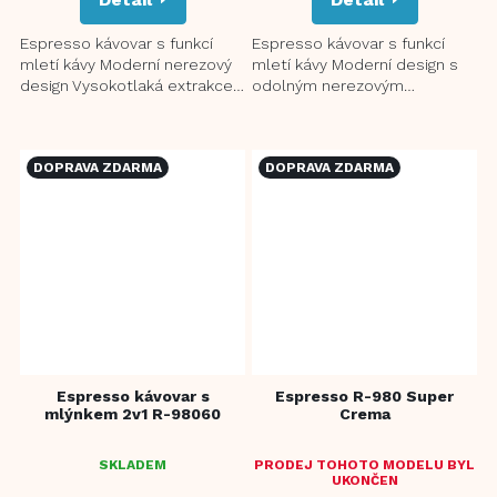
Espresso kávovar s funkcí
Espresso kávovar s funkcí
mletí kávy Moderní nerezový
mletí kávy Moderní design s
design Vysokotlaká extrakce
odolným nerezovým
20 barů pro dokonalou pěnu
celokovovým tělem pro
Přesný systém dvojitého...
dlouhou životnost Italské
čerpadlo ULKA...
DOPRAVA ZDARMA
DOPRAVA ZDARMA
Espresso kávovar s
Espresso R-980 Super
mlýnkem 2v1 R-98060
Crema
SKLADEM
PRODEJ TOHOTO MODELU BYL
UKONČEN