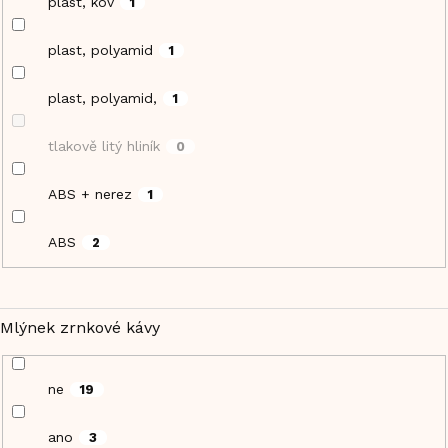
plast, kov
1
plast, polyamid
1
plast, polyamid,
1
tlakově litý hliník
0
ABS + nerez
1
ABS
2
Mlýnek zrnkové kávy
ne
19
ano
3