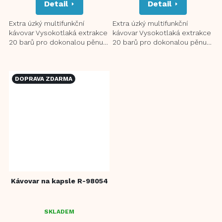
Detail
Detail
Extra úzký multifunkční
Extra úzký multifunkční
kávovar Vysokotlaká extrakce
kávovar Vysokotlaká extrakce
20 barů pro dokonalou pěnu
20 barů pro dokonalou pěnu
Kompatibilní s kapslemi
Kompatibilní s kapslemi
Nespresso, Dolce Gusto a...
Nespresso, Dolce Gusto a...
DOPRAVA ZDARMA
Kávovar na kapsle R-98054
SKLADEM