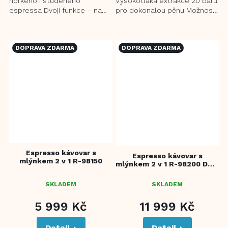
horkého i studeného
Vysokotlaká extrakce 20 barů
espressa Dvojí funkce – na
pro dokonalou pěnu Možnost
mletou kávu nebo kapsle
vlastního nastavení množství
typu Nespresso®* Moderní
hotové kávy...
retro...
DOPRAVA ZDARMA
DOPRAVA ZDARMA
Espresso kávovar s
Espresso kávovar s
mlýnkem 2 v 1 R-98150
mlýnkem 2 v 1 R-98200 Dual
Boiler 20 Bar
SKLADEM
SKLADEM
5 999 Kč
11 999 Kč
Detail
Detail