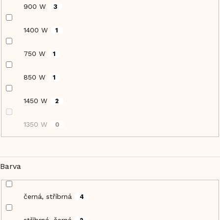
900 W
3
1400 W
1
750 W
1
850 W
1
1450 W
2
1350 W
0
Barva
černá, stříbrná
4