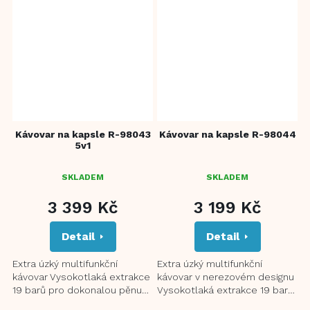
Kávovar na kapsle R-98043
Kávovar na kapsle R-98044
5v1
SKLADEM
SKLADEM
3 399 Kč
3 199 Kč
Detail
Detail
Extra úzký multifunkční
Extra úzký multifunkční
kávovar Vysokotlaká extrakce
kávovar v nerezovém designu
19 barů pro dokonalou pěnu
Vysokotlaká extrakce 19 barů
Kompatibilní s kapslemi
pro bohatou pěnu