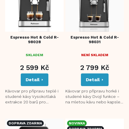
s
p
r
o
d
u
Espresso Hot & Cold R-
Espresso Hot & Cold R-
k
98028
98031
t
ů
SKLADEM
NENÍ SKLADEM
2 599 Kč
2 799 Kč
Detail
Detail
Kávovar pro přípravu teplé i
Kávovar pro přípravu horké i
studené kávy Vysokotlaká
studené kávy Dvojí funkce –
extrakce 20 barů pro
na mletou kávu nebo kapsle
dokonalou pěnu Systém
typu Nespresso®*
dvojitého řízení teploty NTC a
Vysokotlaká extrakce 20 barů
PID...
pro...
DOPRAVA ZDARMA
NOVINKA
DOPRAVA ZDARMA