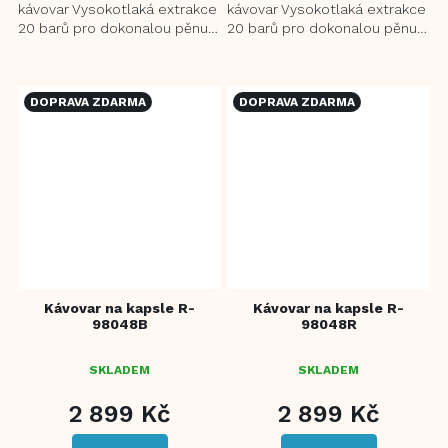
kávovar Vysokotlaká extrakce
kávovar Vysokotlaká extrakce
20 barů pro dokonalou pěnu
20 barů pro dokonalou pěnu
Kompatibilní s kapslemi
Kompatibilní s kapslemi
Nespresso, Dolce Gusto a...
Nespresso, Dolce Gusto a...
DOPRAVA ZDARMA
DOPRAVA ZDARMA
Kávovar na kapsle R-
Kávovar na kapsle R-
98048B
98048R
SKLADEM
SKLADEM
2 899 Kč
2 899 Kč