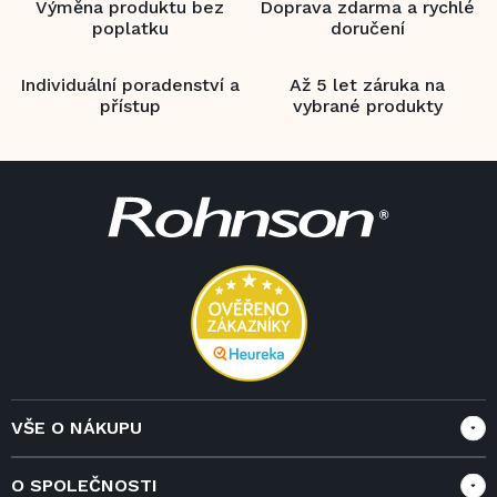
p
Výměna produktu bez
Doprava zdarma a rychlé
r
poplatku
doručení
v
k
Individuální poradenství a
y
Až 5 let záruka na
přístup
v
vybrané produkty
ý
p
Z
i
s
á
u
p
a
t
í
VŠE O NÁKUPU
Vše o nákupu
O SPOLEČNOSTI
Doprava a služby