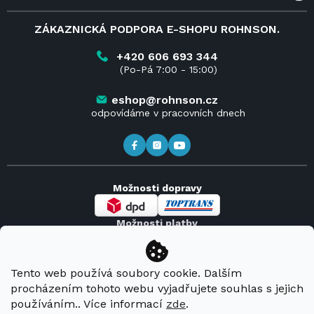
Velkoobchod a spolupráce
O nás
ZÁKAZNICKÁ PODPORA E-SHOPU ROHNSON.
Reklamace
Blog
Vrácení zboží do 14 dnů
Kariéra
+420 606 693 344
(Po-Pá 7:00 - 15:00)
Obchodní podmínky
Kontakt
Kde koupit výrobky Rohnson
eshop@rohnson.cz
odpovídáme v pracovních dnech
Možnosti dopravy
Možnosti platby
Tento web používá soubory cookie. Dalším
procházením tohoto webu vyjadřujete souhlas s jejich
Copyright 2026
Rohnson
. Všechna práva vyhrazena.
používáním.. Více informací
zde
.