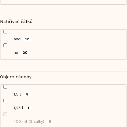
Nahřívač šálků
ano
12
ne
20
Objem nádoby
1,5 l
4
1,25 l
1
400 ml (3 šálky)
0