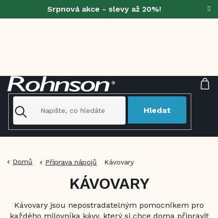
Přejít
Srpnová akce - slevy až 20%!
na
obsah
NÁ
KO
Hledat
Domů
Příprava nápojů
Kávovary
KÁVOVARY
Kávovary jsou nepostradatelným pomocníkem pro
každého milovníka kávy, který si chce doma připravit