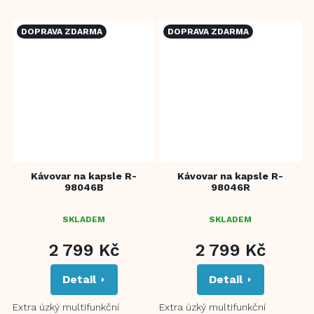
Nespresso Original, Dolce...
Kompatibilní s kapslemi
Nespresso,...
DOPRAVA ZDARMA
DOPRAVA ZDARMA
Kávovar na kapsle R-
Kávovar na kapsle R-
98046B
98046R
SKLADEM
SKLADEM
2 799 Kč
2 799 Kč
Detail
Detail
Extra úzký multifunkční
Extra úzký multifunkční