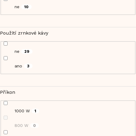
ne
10
Použití zrnkové kávy
ne
29
ano
3
Příkon
1000 W
1
800 W
0