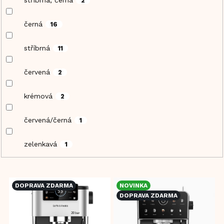
stříbrná, černá
2
černá
16
stříbrná
11
červená
2
krémová
2
červená/černá
1
zelenkavá
1
V
DOPRAVA ZDARMA
NOVINKA
ý
DOPRAVA ZDARMA
p
i