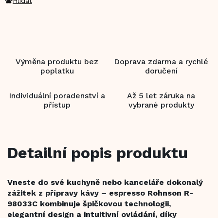
Hlídat
Výměna produktu bez
Doprava zdarma a rychlé
poplatku
doručení
Individuální poradenství a
Až 5 let záruka na
přístup
vybrané produkty
Detailní popis produktu
Vneste do své kuchyně nebo kanceláře dokonalý
zážitek z přípravy kávy – espresso Rohnson R-
98033C kombinuje špičkovou technologii,
elegantní design a intuitivní ovládání, díky