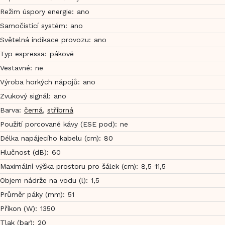
Režim úspory energie
:
ano
Samočisticí systém
:
ano
Světelná indikace provozu
:
ano
Typ espressa
:
pákové
Vestavné
:
ne
Výroba horkých nápojů
:
ano
Zvukový signál
:
ano
Barva
:
černá
,
stříbrná
Použití porcované kávy (ESE pod)
:
ne
Délka napájecího kabelu (cm)
:
80
Hlučnost (dB)
:
60
Maximální výška prostoru pro šálek (cm)
:
8,5-11,5
Objem nádrže na vodu (l)
:
1,5
Průměr páky (mm)
:
51
Příkon (W)
:
1350
Tlak (bar)
:
20