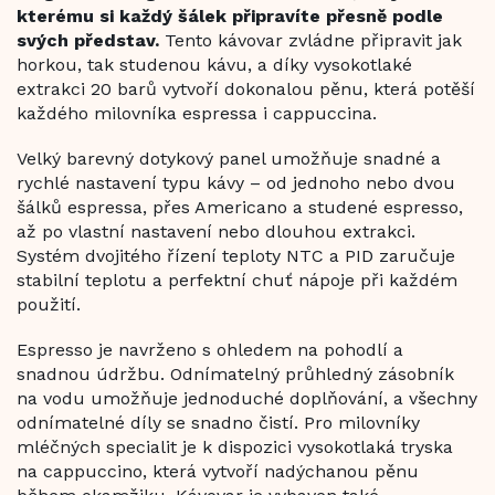
kterému si každý šálek připravíte přesně podle
svých představ.
Tento kávovar zvládne připravit jak
horkou, tak studenou kávu, a díky vysokotlaké
extrakci 20 barů vytvoří dokonalou pěnu, která potěší
každého milovníka espressa i cappuccina.
Velký barevný dotykový panel umožňuje snadné a
rychlé nastavení typu kávy – od jednoho nebo dvou
šálků espressa, přes Americano a studené espresso,
až po vlastní nastavení nebo dlouhou extrakci.
Systém dvojitého řízení teploty NTC a PID zaručuje
stabilní teplotu a perfektní chuť nápoje při každém
použití.
Espresso je navrženo s ohledem na pohodlí a
snadnou údržbu. Odnímatelný průhledný zásobník
na vodu umožňuje jednoduché doplňování, a všechny
odnímatelné díly se snadno čistí. Pro milovníky
mléčných specialit je k dispozici vysokotlaká tryska
na cappuccino, která vytvoří nadýchanou pěnu