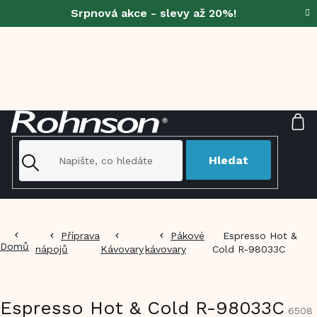
Přejít
Srpnová akce - slevy až 20%!
na
obsah
NÁ
KO
Hledat
Příprava
Pákové
Espresso Hot &
Domů
nápojů
Kávovary
kávovary
Cold R-98033C
Espresso Hot & Cold R-98033C
6508