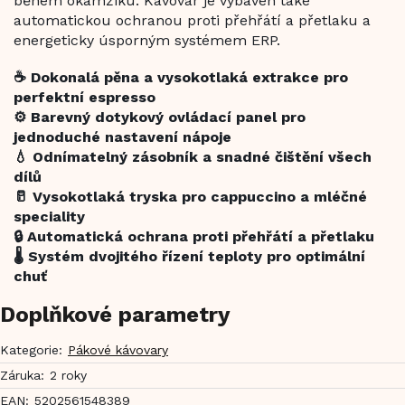
během okamžiku. Kávovar je vybaven také
automatickou ochranou proti přehřátí a přetlaku a
energeticky úsporným systémem ERP.
☕ Dokonalá pěna a vysokotlaká extrakce pro
perfektní espresso
⚙️ Barevný dotykový ovládací panel pro
jednoduché nastavení nápoje
💧 Odnímatelný zásobník a snadné čištění všech
dílů
🥛 Vysokotlaká tryska pro cappuccino a mléčné
speciality
🔒 Automatická ochrana proti přehřátí a přetlaku
🌡️ Systém dvojitého řízení teploty pro optimální
chuť
Doplňkové parametry
Kategorie
:
Pákové kávovary
Záruka
:
2 roky
EAN
:
5202561548389