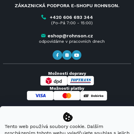
Velkoobchod a spolupráce
O nás
ZÁKAZNICKÁ PODPORA E-SHOPU ROHNSON.
Reklamace
Blog
Vrácení zboží do 14 dnů
Kariéra
+420 606 693 344
(Po-Pá 7:00 - 15:00)
Obchodní podmínky
Kontakt
Kde koupit výrobky Rohnson
eshop@rohnson.cz
odpovídáme v pracovních dnech
Možnosti dopravy
Možnosti platby
Copyright 2026
Rohnson
. Všechna práva vyhrazena.
Tento web používá soubory cookie. Dalším
procházením tohoto webu vyjadřujete souhlas s jejich