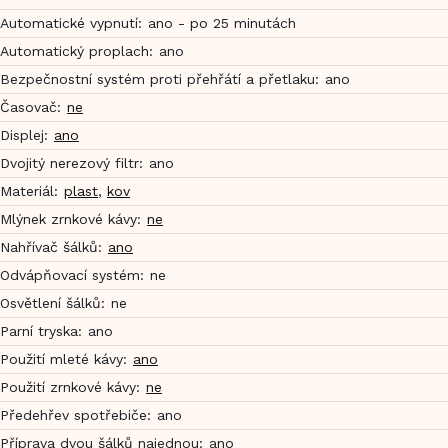
Automatické vypnutí
:
ano - po 25 minutách
Automatický proplach
:
ano
Bezpečnostní systém proti přehřátí a přetlaku
:
ano
Časovač
:
ne
Displej
:
ano
Dvojitý nerezový filtr
:
ano
Materiál
:
plast
,
kov
Mlýnek zrnkové kávy
:
ne
Nahřívač šálků
:
ano
Odvápňovací systém
:
ne
Osvětlení šálků
:
ne
Parní tryska
:
ano
Použití mleté kávy
:
ano
Použití zrnkové kávy
:
ne
Předehřev spotřebiče
:
ano
Příprava dvou šálků najednou
:
ano