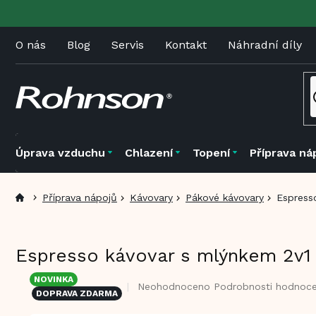
Přejít
na
obsah
O nás
Blog
Servis
Kontakt
Náhradní díly
Úprava vzduchu
Chlazení
Topení
Příprava ná
Příprava nápojů
Kávovary
Pákové kávovary
Espress
Espresso kávovar s mlýnkem 2v
NOVINKA
Průměrné
Neohodnoceno
Podrobnosti hodnoce
DOPRAVA ZDARMA
hodnocení
produktu