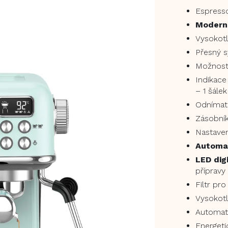
Espress
Moderní
Vysokotl
Přesný 
Možnos
Indikace
– 1 šále
Odnímate
Zásobník
Nastave
Automat
LED dig
přípravy
Filtr pr
Vysokotl
Automati
Energet