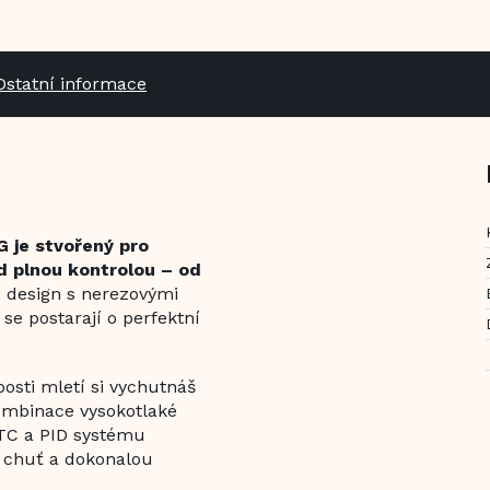
Ostatní informace
 je stvořený pro
od plnou kontrolou – od
 design s nerezovými
se postarají o perfektní
sti mletí si vychutnáš
ombinace vysokotlaké
NTC a PID systému
u chuť a dokonalou