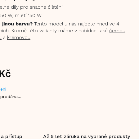
lné díly pro snadné čištění
350 W, mletí 150 W
 jinou barvu?
Tento model u nás najdete hned ve 4
ích. Kromě této varianty máme v nabídce také
černou
,
u
a
krémovou
.
 Kč
ení
vyprodána…
 a přístup
Až 5 let záruka na vybrané produkty