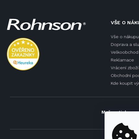
Z
VŠE O NÁK
á
p
Vše o nákupu
a
Doprava a sl
t
í
Velkoobchod 
Reklamace
Vrácení zboží
Obchodní po
Kde koupit v
Možnosti doprav