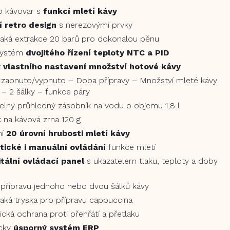
o kávovar s
funkcí mletí kávy
 retro design
s nerezovými prvky
aká extrakce 20 barů pro dokonalou pěnu
systém
dvojitého řízení teploty NTC a PID
t
vlastního nastavení množství hotové kávy
 zapnuto/vypnuto – Doba přípravy – Množství mleté kávy
k – 2 šálky – funkce páry
lný průhledný zásobník na vodu o objemu 1,8 l
 na kávová zrna 120 g
ní
20 úrovní hrubosti mletí kávy
ické i manuální ovládání
funkce mletí
itální ovládací panel
s ukazatelem tlaku, teploty a doby
o přípravu jednoho nebo dvou šálků kávy
aká tryska pro přípravu cappuccina
cká ochrana proti přehřátí a přetlaku
icky
úsporný systém ERP