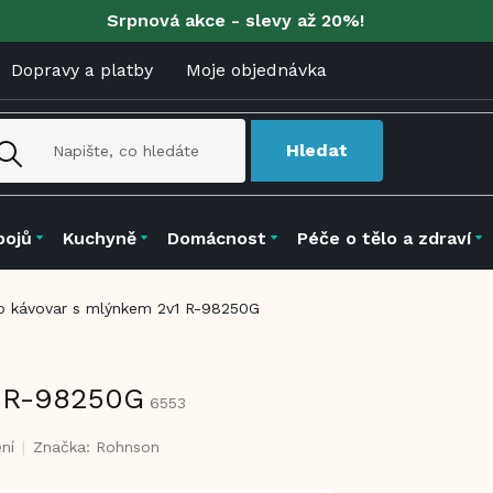
Srpnová akce - slevy až 20%!
Dopravy a platby
Moje objednávka
Hledat
pojů
Kuchyně
Domácnost
Péče o tělo a zdraví
o kávovar s mlýnkem 2v1 R-98250G
1 R-98250G
6553
ní
Značka:
Rohnson