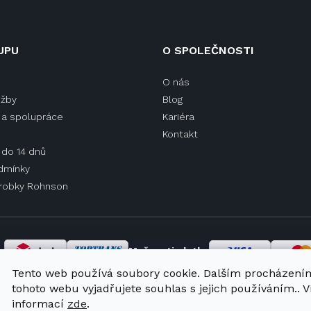
UPU
O SPOLEČNOSTI
O nás
užby
Blog
a spolupráce
Kariéra
Kontakt
 do 14 dnů
dmínky
ýrobky Rohnson
y
Možnosti platby
Tento web používá soubory cookie. Dalším procházení
tohoto webu vyjadřujete souhlas s jejich používáním.. V
informací
zde
.