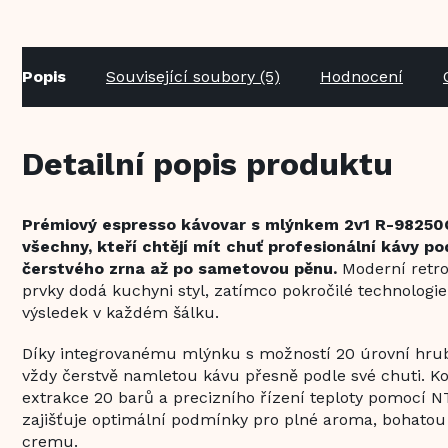
Popis
Související soubory (5)
Hodnocení
Detailní popis produktu
Prémiový espresso kávovar s mlýnkem 2v1 R-98250G
všechny, kteří chtějí mít chuť profesionální kávy p
čerstvého zrna až po sametovou pěnu.
Moderní retro
prvky dodá kuchyni styl, zatímco pokročilé technologie 
výsledek v každém šálku.
Díky integrovanému mlýnku s možností 20 úrovní hrubo
vždy čerstvě namletou kávu přesně podle své chuti. K
extrakce 20 barů a precizního řízení teploty pomocí 
zajišťuje optimální podmínky pro plné aroma, bohato
cremu.