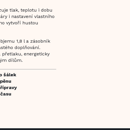
uje tlak, teplotu i dobu
ry i nastavení vlastního
no vytvoří hustou
bjemu 1,8 l a zásobník
astého doplňování.
 přetlaku, energeticky
ným dílům.
o šálek
 pěnu
přípravy
 času