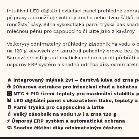
Intuitivní LED digitální ovládací panel přehledně zobraz
přípravy a umožňuje volbu jednoho nebo dvou šálků, pá
množství kávy. Silná vysokotlaká parní tryska pak snad
mléčnou pěnu pro cappuccino či latte jako z kavárny.
Velkorysý odnímatelný průhledný zásobník na vodu o o
na 120 g kávových zrn zaručují pohodlný provoz bez č
Samozřejmostí je automatická ochrana proti přehřátí a
úsporný ERP systém a snadná údržba díky odnímatel
🔥 Integrovaný mlýnek 2v1 – čerstvá káva od zrna p
☕ 20barová extrakce pro intenzivní chuť a bohatou
🎛 NTC + PID řízení teploty pro maximální stabilitu 
📊 LED digitální panel s ukazatelem tlaku, teploty a
🥛 Parní tryska pro cappuccino a latte
💧 Velký zásobník na vodu 1,8 l a zrna 120 g
⚡ Úsporný ERP systém a automatická ochrana
🧼 Snadné čištění díky odnímatelným částem