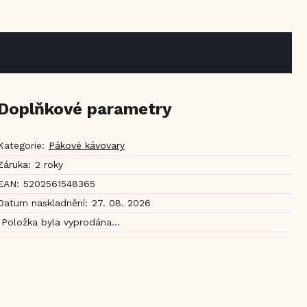
Doplňkové parametry
Kategorie
:
Pákové kávovary
Záruka
:
2 roky
EAN
:
5202561548365
Datum naskladnění
:
27. 08. 2026
Položka byla vyprodána…