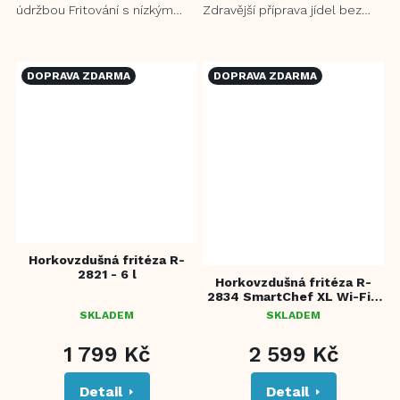
údržbou Fritování s nízkým
Zdravější příprava jídel bez
obsahem tuku – až o 80 %
nepříjemného zápachu 360°
méně oleje Zdravější...
3D rovnoměrný topný...
DOPRAVA ZDARMA
DOPRAVA ZDARMA
Horkovzdušná fritéza R-
2821 - 6 l
Horkovzdušná fritéza R-
2834 SmartChef XL Wi-Fi -
8 l
SKLADEM
SKLADEM
PRŮMĚRNÉ
HODNOCENÍ
1 799 Kč
2 599 Kč
PRODUKTU
JE
Detail
Detail
5,0