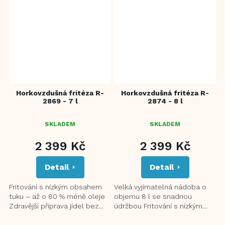
Horkovzdušná fritéza R-
Horkovzdušná fritéza R-
2869 - 7 l
2874 - 8 l
SKLADEM
SKLADEM
2 399 Kč
2 399 Kč
Detail
Detail
Fritování s nízkým obsahem
Velká vyjímatelná nádoba o
tuku – až o 80 % méně oleje
objemu 8 l se snadnou
Zdravější příprava jídel bez
údržbou Fritování s nízkým
nepříjemného zápachu 360°
obsahem tuku – až o 80 %