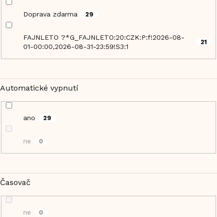
Doprava zdarma
29
FAJNLETO ?*G_FAJNLETO:20:CZK:P:f!2026-08-
21
01-00:00,2026-08-31-23:59!S3:1
Automatické vypnutí
ano
29
ne
0
Časovač
ne
0