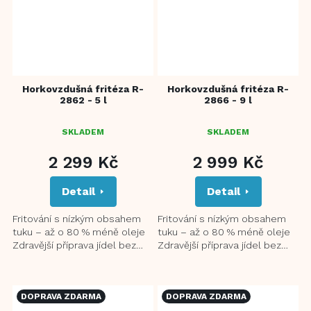
Horkovzdušná fritéza R-
Horkovzdušná fritéza R-
2862 - 5 l
2866 - 9 l
SKLADEM
SKLADEM
2 299 Kč
2 999 Kč
Detail
Detail
Fritování s nízkým obsahem
Fritování s nízkým obsahem
tuku – až o 80 % méně oleje
tuku – až o 80 % méně oleje
Zdravější příprava jídel bez
Zdravější příprava jídel bez
nepříjemného zápachu 360°
nepříjemného zápachu 360°
3D rovnoměrný topný...
3D rovnoměrný topný...
DOPRAVA ZDARMA
DOPRAVA ZDARMA