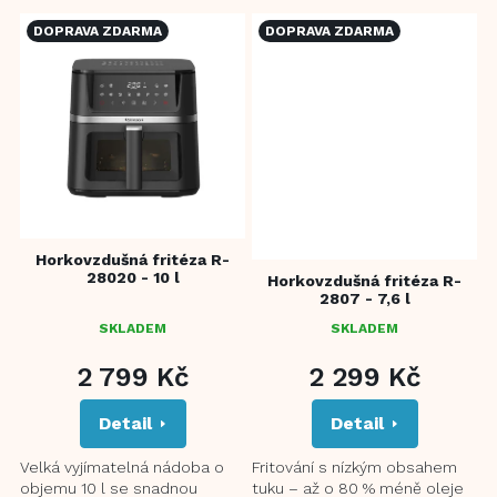
DOPRAVA ZDARMA
DOPRAVA ZDARMA
Horkovzdušná fritéza R-
28020 - 10 l
Horkovzdušná fritéza R-
2807 - 7,6 l
SKLADEM
SKLADEM
PRŮMĚRNÉ
HODNOCENÍ
2 799 Kč
2 299 Kč
PRODUKTU
JE
Detail
Detail
5,0
Z
5
Velká vyjímatelná nádoba o
Fritování s nízkým obsahem
HVĚZDIČEK.
objemu 10 l se snadnou
tuku – až o 80 % méně oleje