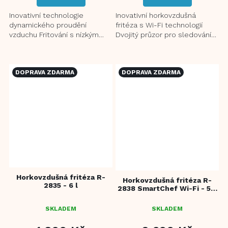
Z
5
Inovativní technologie
Inovativní horkovzdušná
HVĚZDIČEK.
dynamického proudění
fritéza s Wi-Fi technologií
vzduchu Fritování s nízkým
Dvojitý průzor pro sledování
obsahem tuku – až o 80 %
průběhu přípravy potravin
méně oleje Zdravější příprava
Fritování s nízkým obsahem...
jídel...
DOPRAVA ZDARMA
DOPRAVA ZDARMA
Horkovzdušná fritéza R-
Horkovzdušná fritéza R-
2835 - 6 l
2838 SmartChef Wi-Fi - 5,5
l
SKLADEM
SKLADEM