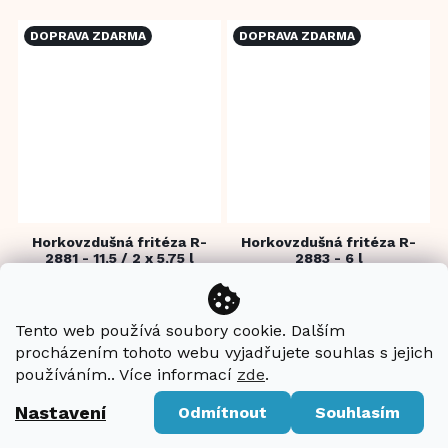
3D rovnoměrný topný...
méně oleje Zdravější
příprava...
DOPRAVA ZDARMA
DOPRAVA ZDARMA
Horkovzdušná fritéza R-
Horkovzdušná fritéza R-
2881 - 11,5 / 2 x 5,75 l
2883 - 6 l
SKLADEM
NENÍ SKLADEM
Tento web používá soubory cookie. Dalším
3 799 Kč
2 199 Kč
procházením tohoto webu vyjadřujete souhlas s jejich
používáním.. Více informací
zde
.
Detail
Detail
Nastavení
Odmítnout
Souhlasím
Inovativní horkovzdušná
Fritování s nízkým obsahem