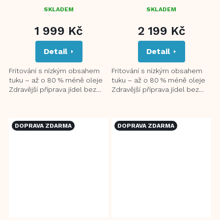
SKLADEM
SKLADEM
PRŮMĚRNÉ
HODNOCENÍ
1 999 Kč
2 199 Kč
PRODUKTU
JE
Detail
Detail
5,0
Z
5
Fritování s nízkým obsahem
Fritování s nízkým obsahem
HVĚZDIČEK.
tuku – až o 80 % méně oleje
tuku – až o 80 % méně oleje
Zdravější příprava jídel bez
Zdravější příprava jídel bez
nepříjemného zápachu 360°
nepříjemného zápachu 360°
3D rovnoměrný topný...
3D rovnoměrný topný...
DOPRAVA ZDARMA
DOPRAVA ZDARMA