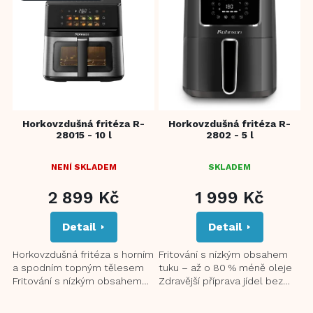
p
i
s
p
r
o
d
u
Horkovzdušná fritéza R-
Horkovzdušná fritéza R-
k
28015 - 10 l
2802 - 5 l
t
ů
NENÍ SKLADEM
SKLADEM
2 899 Kč
1 999 Kč
Detail
Detail
Horkovzdušná fritéza s horním
Fritování s nízkým obsahem
a spodním topným tělesem
tuku – až o 80 % méně oleje
Fritování s nízkým obsahem
Zdravější příprava jídel bez
tuku – až o 80 % méně oleje
nepříjemného zápachu 360°
Zdravější příprava...
3D rovnoměrný topný...