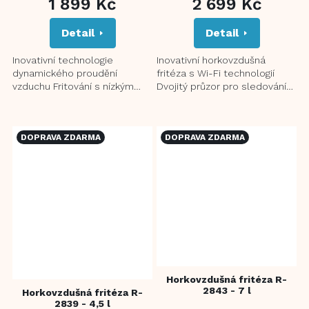
1 899 Kč
2 699 Kč
Detail
Detail
Inovativní technologie
Inovativní horkovzdušná
dynamického proudění
fritéza s Wi-Fi technologií
vzduchu Fritování s nízkým
Dvojitý průzor pro sledování
obsahem tuku – až o 80 %
průběhu přípravy potravin
méně oleje Zdravější příprava
Fritování s nízkým obsahem...
jídel...
DOPRAVA ZDARMA
DOPRAVA ZDARMA
Horkovzdušná fritéza R-
2843 - 7 l
Horkovzdušná fritéza R-
2839 - 4,5 l