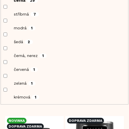
černá
29
stříbrná
7
modrá
1
šedá
2
černá, nerez
1
červená
1
zelená
1
krémová
1
V
NOVINKA
DOPRAVA ZDARMA
ý
DOPRAVA ZDARMA