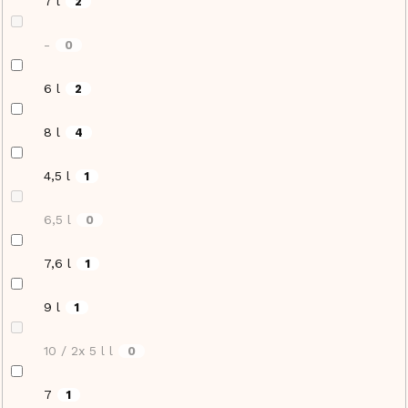
7 l
2
-
0
6 l
2
8 l
4
4,5 l
1
6,5 l
0
7,6 l
1
9 l
1
10 / 2x 5 l l
0
7
1