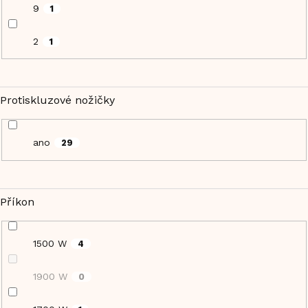
9
1
2
1
Protiskluzové nožičky
ano
29
Příkon
1500 W
4
1900 W
0