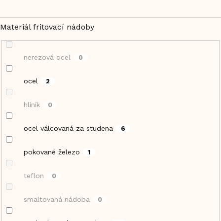
Materiál fritovací nádoby
nerezová ocel
0
ocel
2
hliník
0
ocel válcovaná za studena
6
pokované železo
1
teflon
0
smaltovaná nádoba
0