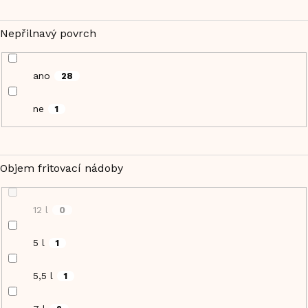
Nepřilnavý povrch
ano
28
ne
1
Objem fritovací nádoby
12 l
0
5 l
1
5,5 l
1