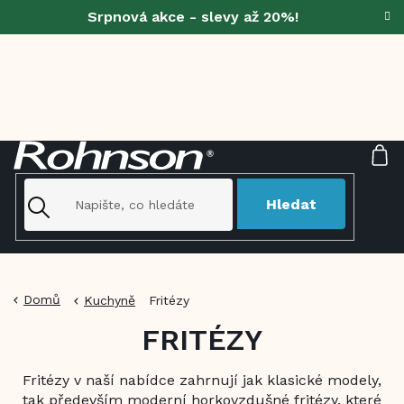
Přejít
Srpnová akce - slevy až 20%!
na
obsah
NÁ
KO
Hledat
Domů
Kuchyně
Fritézy
FRITÉZY
Fritézy v naší nabídce zahrnují jak klasické modely,
tak především moderní horkovzdušné fritézy, které