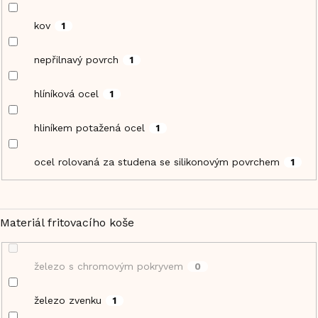
kov
1
nepřilnavý povrch
1
hlíníková ocel
1
hliníkem potažená ocel
1
ocel rolovaná za studena se silikonovým povrchem
1
Materiál fritovacího koše
železo s chromovým pokryvem
0
železo zvenku
1