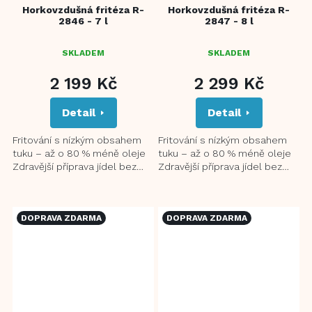
Horkovzdušná fritéza R-
Horkovzdušná fritéza R-
2846 - 7 l
2847 - 8 l
SKLADEM
SKLADEM
2 199 Kč
2 299 Kč
Detail
Detail
Fritování s nízkým obsahem
Fritování s nízkým obsahem
tuku – až o 80 % méně oleje
tuku – až o 80 % méně oleje
Zdravější příprava jídel bez
Zdravější příprava jídel bez
nepříjemného zápachu 360°
nepříjemného zápachu 360°
3D rovnoměrný topný...
3D rovnoměrný topný...
DOPRAVA ZDARMA
DOPRAVA ZDARMA