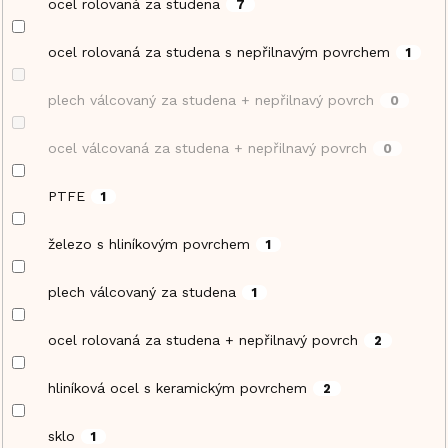
ocel rolovaná za studena
7
ocel rolovaná za studena s nepřilnavým povrchem
1
plech válcovaný za studena + nepřilnavý povrch
0
ocel válcovaná za studena + nepřilnavý povrch
0
PTFE
1
železo s hliníkovým povrchem
1
plech válcovaný za studena
1
ocel rolovaná za studena + nepřilnavý povrch
2
hliníková ocel s keramickým povrchem
2
sklo
1