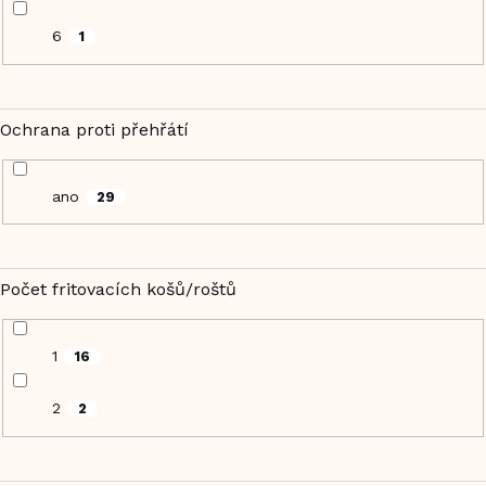
6
1
Ochrana proti přehřátí
ano
29
Počet fritovacích košů/roštů
1
16
2
2