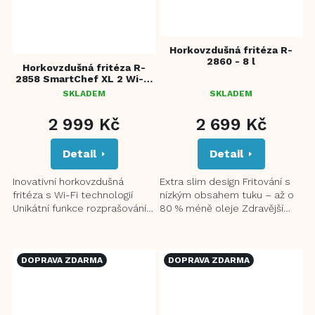
Horkovzdušná fritéza R-
2860 - 8 l
Horkovzdušná fritéza R-
2858 SmartChef XL 2 Wi-Fi
- 8 l
SKLADEM
SKLADEM
PRŮMĚRNÉ
HODNOCENÍ
2 999 Kč
2 699 Kč
PRODUKTU
JE
Detail
Detail
5,0
Z
5
Inovativní horkovzdušná
Extra slim design Fritování s
HVĚZDIČEK.
fritéza s Wi-Fi technologií
nízkým obsahem tuku – až o
Unikátní funkce rozprašování
80 % méně oleje Zdravější
vody pro perfektní výsledek
příprava jídel bez
přípravy pokrmů...
nepříjemného zápachu 360°
3D...
DOPRAVA ZDARMA
DOPRAVA ZDARMA