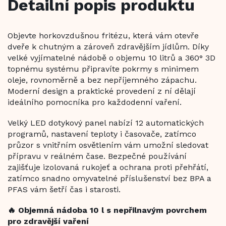
Detailní popis produktu
Objevte horkovzdušnou fritézu, která vám otevře
dveře k chutným a zároveň zdravějším jídlům. Díky
velké vyjímatelné nádobě o objemu 10 litrů a 360° 3D
topnému systému připravíte pokrmy s minimem
oleje, rovnoměrně a bez nepříjemného zápachu.
Moderní design a praktické provedení z ní dělají
ideálního pomocníka pro každodenní vaření.
Velký LED dotykový panel nabízí 12 automatických
programů, nastavení teploty i časovače, zatímco
průzor s vnitřním osvětlením vám umožní sledovat
přípravu v reálném čase. Bezpečné používání
zajišťuje izolovaná rukojeť a ochrana proti přehřátí,
zatímco snadno omyvatelné příslušenství bez BPA a
PFAS vám šetří čas i starosti.
🔥 Objemná nádoba 10 l s nepřilnavým povrchem
pro zdravější vaření