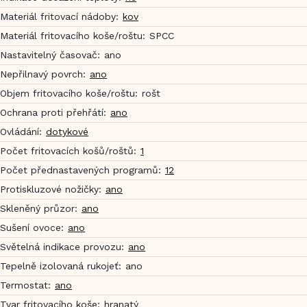
Materiál fritovací nádoby
:
kov
Materiál fritovacího koše/roštu
:
SPCC
Nastavitelný časovač
:
ano
Nepřilnavý povrch
:
ano
Objem fritovacího koše/roštu
:
rošt
Ochrana proti přehřátí
:
ano
Ovládání
:
dotykové
Počet fritovacích košů/roštů
:
1
Počet přednastavených programů
:
12
Protiskluzové nožičky
:
ano
Skleněný průzor
:
ano
Sušení ovoce
:
ano
Světelná indikace provozu
:
ano
Tepelně izolovaná rukojeť
:
ano
Termostat
:
ano
Tvar fritovacího koše
:
hranatý