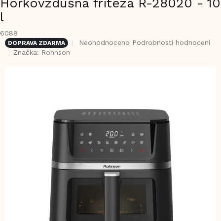
Horkovzdušná fritéza R-28020 - 10
l
6088
Průměrné
Neohodnoceno
Podrobnosti hodnocení
DOPRAVA ZDARMA
hodnocení
Značka:
Rohnson
produktu
je
0,0
z
5
hvězdiček.