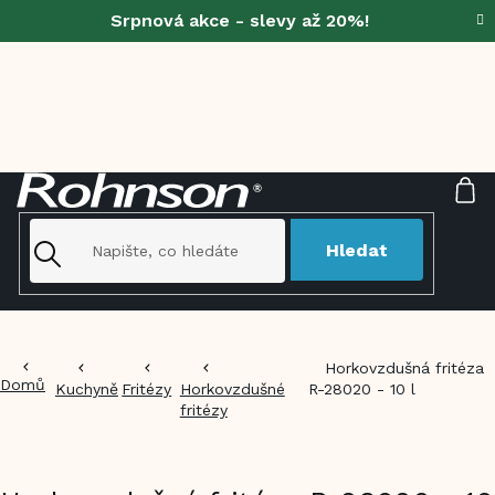
Přejít
Srpnová akce - slevy až 20%!
na
obsah
NÁ
KO
Hledat
Horkovzdušná fritéza
Domů
Kuchyně
Fritézy
Horkovzdušné
R-28020 - 10 l
fritézy