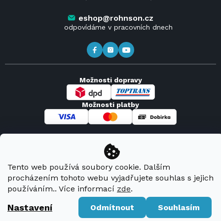
Kde koupit výrobky Rohnson
eshop@rohnson.cz
odpovídáme v pracovních dnech
Možnosti dopravy
Možnosti platby
Copyright 2026
Rohnson
. Všechna práva vyhrazena.
Tento web používá soubory cookie. Dalším
procházením tohoto webu vyjadřujete souhlas s jejich
Vytvořil Shoptet Premium
používáním.. Více informací
zde
.
Nastavení
Odmítnout
Souhlasím