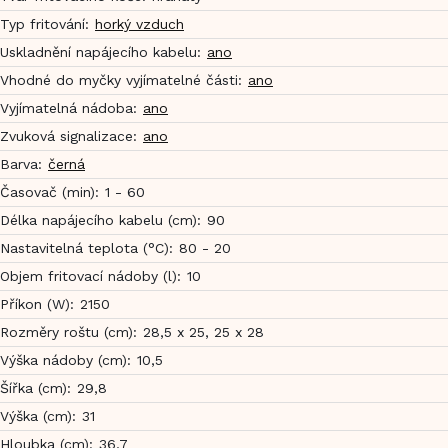
Typ fritování
:
horký vzduch
Uskladnění napájecího kabelu
:
ano
Vhodné do myčky vyjímatelné části
:
ano
Vyjímatelná nádoba
:
ano
Zvuková signalizace
:
ano
Barva
:
černá
Časovač (min)
:
1 - 60
Délka napájecího kabelu (cm)
:
90
Nastavitelná teplota (°C)
:
80 - 20
Objem fritovací nádoby (l)
:
10
Příkon (W)
:
2150
Rozměry roštu (cm)
:
28,5 x 25, 25 x 28
Výška nádoby (cm)
:
10,5
Šířka (cm)
:
29,8
Výška (cm)
:
31
Hloubka (cm)
:
36,7