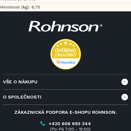
Hmotnost (kg)
:
6,75
Z
á
p
a
t
í
VŠE O NÁKUPU
Vše o nákupu
O SPOLEČNOSTI
Doprava a služby
Velkoobchod a spolupráce
O nás
ZÁKAZNICKÁ PODPORA E-SHOPU ROHNSON.
Reklamace
Blog
Vrácení zboží do 14 dnů
Kariéra
+420 606 693 344
(Po-Pá 7:00 - 15:00)
Obchodní podmínky
Kontakt