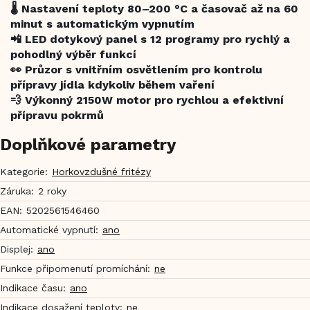
🌡️ Nastavení teploty 80–200 °C a časovač až na 60
minut s automatickým vypnutím
📲 LED dotykový panel s 12 programy pro rychlý a
pohodlný výběr funkcí
👀 Průzor s vnitřním osvětlením pro kontrolu
přípravy jídla kdykoliv během vaření
💨 Výkonný 2150W motor pro rychlou a efektivní
přípravu pokrmů
Doplňkové parametry
Kategorie
:
Horkovzdušné fritézy
Záruka
:
2 roky
EAN
:
5202561546460
Automatické vypnutí
:
ano
Displej
:
ano
Funkce připomenutí promíchání
:
ne
Indikace času
:
ano
Indikace dosažení teploty
:
ne