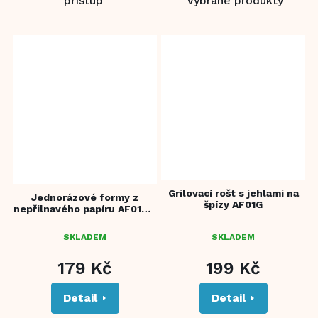
přístup
vybrané produkty
Grilovací rošt s jehlami na
Jednorázové formy z
špízy AF01G
nepřilnavého papíru AF01D -
50 ks
SKLADEM
SKLADEM
179 Kč
199 Kč
Detail
Detail