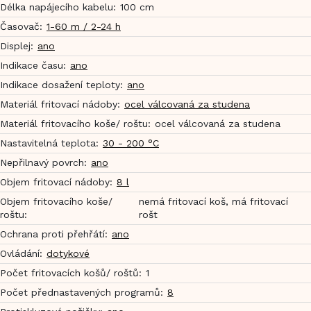
Délka napájecího kabelu
:
100 cm
Časovač
:
1-60 m / 2-24 h
Displej
:
ano
Indikace času
:
ano
Indikace dosažení teploty
:
ano
Materiál fritovací nádoby
:
ocel válcovaná za studena
Materiál fritovacího koše/ roštu
:
ocel válcovaná za studena
Nastavitelná teplota
:
30 - 200 °C
Nepřilnavý povrch
:
ano
Objem fritovací nádoby
:
8 l
Objem fritovacího koše/
nemá fritovací koš, má fritovací
roštu
:
rošt
Ochrana proti přehřátí
:
ano
Ovládání
:
dotykové
Počet fritovacích košů/ roštů
:
1
Počet přednastavených programů
:
8