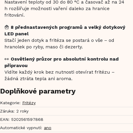
Nastavení teploty od 30 do 80 °C a časovač až na 24
h rozšiřuje možnosti vaření daleko za hranice
fritování.
🍟
8 přednastavených programů a velký dotykový
LED panel
Stačí jeden dotyk a fritéza se postará o vše – od
hranolek po ryby, maso či dezerty.
👀
Osvětlený průzor pro absolutní kontrolu nad
přípravou
Vidíte každý krok bez nutnosti otevírat fritézu –
žádná ztráta tepla ani aroma.
Doplňkové parametry
Kategorie
:
Fritézy
Záruka
:
2 roky
EAN
:
5202561597868
Automatické vypnutí
:
ano