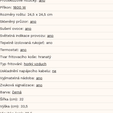
Protiskluzové nožičky
:
ano
Příkon
:
1800 W
Rozměry roštu
:
24,5 x 24,5 cm
Skleněný průzor
:
ano
Sušení ovoce
:
ano
Světelná indikace provozu
:
ano
Tepelně izolovaná rukojeť
:
ano
Termostat
:
ano
Tvar fritovacího koše
:
hranatý
Typ fritování
:
horký vzduch
Uskladnění napájecího kabelu
:
ne
Vyjímatelná nádoba
:
ano
Zvuková signalizace
:
ano
Barva
:
černá
Šířka (cm)
:
32
Výška (cm)
:
33,5