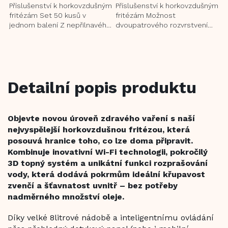
Příslušenství k horkovzdušným
Příslušenství k horkovzdušným
fritézám Set 50 kusů v
fritézám Možnost
jednom balení Z nepřilnavého
dvoupatrového rozvrstvení
voděodolného materiálu
potravin zvyšuje dostupný
Vhodné do teplot do 220 °C...
prostor ve fritéze Z
nerezové...
Detailní popis produktu
Objevte novou úroveň zdravého vaření s naší
nejvyspělejší horkovzdušnou fritézou, která
posouvá hranice toho, co lze doma připravit.
Kombinuje inovativní Wi-Fi technologii, pokročilý
3D topný systém a unikátní funkci rozprašování
vody, která dodává pokrmům ideální křupavost
zvenčí a šťavnatost uvnitř – bez potřeby
nadměrného množství oleje.
Díky velké 8litrové nádobě a inteligentnímu ovládání