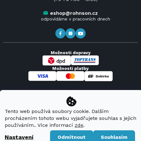
Kontakt
Kde koupit výrobky Rohnson
eshop@rohnson.cz
odpovídáme v pracovních dnech
Možnosti dopravy
Možnosti platby
Copyright 2026
Rohnson
. Všechna práva vyhrazena.
Tento web používá soubory cookie. Dalším
Vytvořil Shoptet Premium
procházením tohoto webu vyjadřujete souhlas s jejich
používáním.. Více informací
zde
.
Nastavení
Odmítnout
Souhlasím