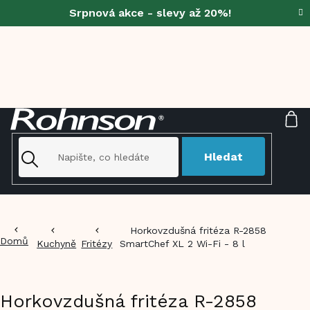
Přejít
Srpnová akce - slevy až 20%!
na
obsah
NÁ
KO
Hledat
Horkovzdušná fritéza R-2858
Domů
Kuchyně
Fritézy
SmartChef XL 2 Wi-Fi - 8 l
Horkovzdušná fritéza R-2858