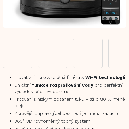
Inovativní horkovzdušná fritéza s
Wi-Fi technologií
Unikátní
funkce rozprašování vody
pro perfektní
výsledek přípravy pokrmů
Fritování s nízkým obsahem tuku – až o 80 % méně
oleje
Zdravější příprava jídel bez nepříjemného zápachu
360° 3D rovnoměrný topný systém
Velký LED digitální dotykový panel s
8