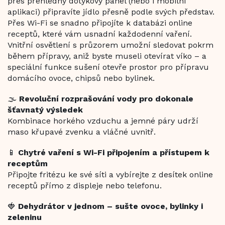
přes přehledný dotykový panel (nebo i mobilní
aplikaci) připravíte jídlo přesně podle svých představ.
Přes Wi-Fi se snadno připojíte k databázi online
receptů, které vám usnadní každodenní vaření.
Vnitřní osvětlení s průzorem umožní sledovat pokrm
během přípravy, aniž byste museli otevírat víko – a
speciální funkce sušení otevře prostor pro přípravu
domácího ovoce, chipsů nebo bylinek.
🌫️
Revoluční rozprašování vody pro dokonale
šťavnatý výsledek
Kombinace horkého vzduchu a jemné páry udrží
maso křupavé zvenku a vláčné uvnitř.
📱
Chytré vaření s Wi-Fi připojením a přístupem k
receptům
Připojte fritézu ke své síti a vybírejte z desítek online
receptů přímo z displeje nebo telefonu.
🍓
Dehydrátor v jednom – sušte ovoce, bylinky i
zeleninu