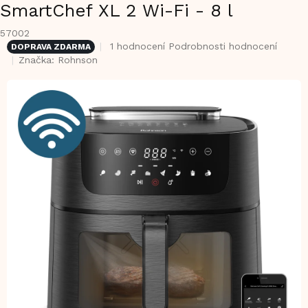
SmartChef XL 2 Wi-Fi - 8 l
57002
Průměrné
1 hodnocení
Podrobnosti hodnocení
DOPRAVA ZDARMA
hodnocení
Značka:
Rohnson
produktu
je
5,0
z
5
hvězdiček.