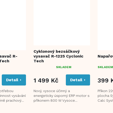
Cyklonový bezsáčkový
savač R-
vysavač R-1225 Cyclonic
Napařov
 Tech
Tech
SKLADEM
SKLADEM
PRŮMĚRNÉ
HODNOCENÍ
PRODUKTU
1 499 Kč
399 
Detail
Detail
JE
5,0
potřebou
Nový, vysoce účinný a
Příkon 2
Z
innost vysávání
energeticky úsporný ERP motor s
plocha S
5
éně prachových
příkonem 800 W Vysoce
Calc Sys
HVĚZDIČEK.
í prostředí
efektivní sací výkon Motor s
Cleaning 
nízkou spotřebou energie...
rozprašov