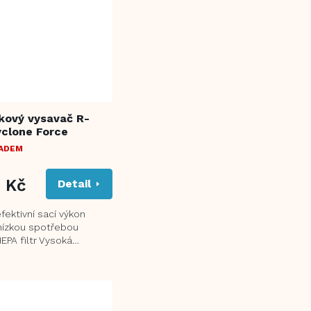
kový vysavač R-
yclone Force
LADEM
9 Kč
Detail
ektivní sací výkon
nízkou spotřebou
EPA filtr Vysoká
 vysávání tvrdých podlah
chových...