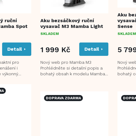
Aku be
ý ruční
Aku bezsáčkový ruční
vysava
Mamba Spot
vysavač M3 Mamba Light
Sense
SKLADEM
SKLADEM
1 999 Kč
5 79
Detail
Detail
paktní pro
Nový web pro Mamba M3
Nový we
enášení i
Prohlédněte si detailní popis a
Prohlédně
e výkonný
bohatý obsah k modelu Mamba
bohatý 
LDC 100 W s 80
M3 na naší nové stránce. Zjistěte
M15 na na
více o pokročilých...
Zjistěte v
MA
DOPRAVA ZDARMA
DOPRA