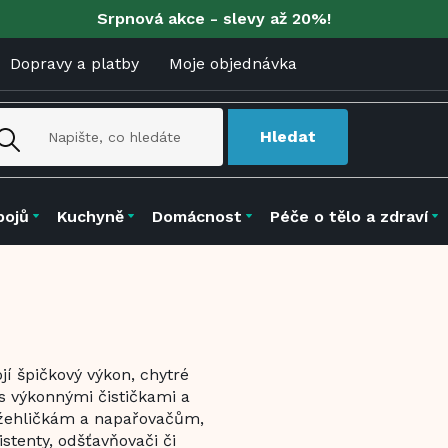
Srpnová akce - slevy až 20%!
Dopravy a platby
Moje objednávka
Hledat
pojů
Kuchyně
Domácnost
Péče o tělo a zdraví
í špičkový výkon, chytré
 s výkonnými čističkami a
m žehličkám a napařovačům,
stenty, odšťavňovači či