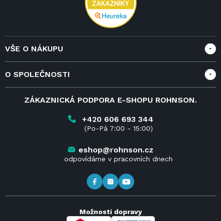
VŠE O NÁKUPU
Vše o nákupu
O SPOLEČNOSTI
Doprava a služby
Velkoobchod a spolupráce
O nás
ZÁKAZNICKÁ PODPORA E-SHOPU ROHNSON.
Reklamace
Blog
Vrácení zboží do 14 dnů
Kariéra
+420 606 693 344
(Po-Pá 7:00 - 15:00)
Obchodní podmínky
Kontakt
Kde koupit výrobky Rohnson
eshop@rohnson.cz
odpovídáme v pracovních dnech
Možnosti dopravy