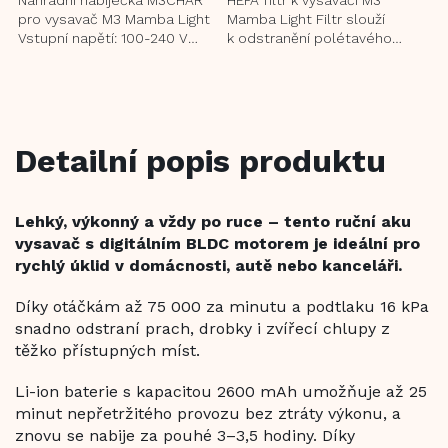
pro vysavač M3 Mamba Light
Mamba Light Filtr slouží
Vstupní napětí: 100-240 V
k odstranění polétavého
Vstupní proud: 0,35 A Výstupní
prachu, roztočů, mikrobů,
napětí: 18 V Výstupní...
plísní, alergenů a bakterií...
Detailní popis produktu
Lehký, výkonný a vždy po ruce – tento ruční aku
vysavač s digitálním BLDC motorem je ideální pro
rychlý úklid v domácnosti, autě nebo kanceláři.
Díky otáčkám až 75 000 za minutu a podtlaku 16 kPa
snadno odstraní prach, drobky i zvířecí chlupy z
těžko přístupných míst.
Li-ion baterie s kapacitou 2600 mAh umožňuje až 25
minut nepřetržitého provozu bez ztráty výkonu, a
znovu se nabije za pouhé 3–3,5 hodiny. Díky