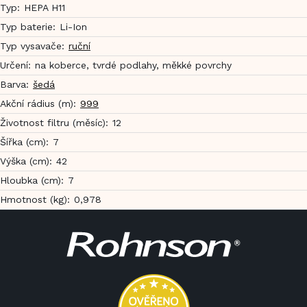
Typ
:
HEPA H11
Typ baterie
:
Li-Ion
Typ vysavače
:
ruční
Určení
:
na koberce, tvrdé podlahy, měkké povrchy
Barva
:
šedá
Akční rádius (m)
:
999
Životnost filtru (měsíc)
:
12
Šířka (cm)
:
7
Výška (cm)
:
42
Hloubka (cm)
:
7
Hmotnost (kg)
:
0,978
Z
á
p
a
t
í