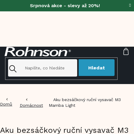
Přejít
Srpnová akce - slevy až 20%!
na
obsah
NÁ
KO
Hledat
Aku bezsáčkový ruční vysavač M3
Domů
Domácnost
Mamba Light
Aku bezsáčkový ruční vysavač M3