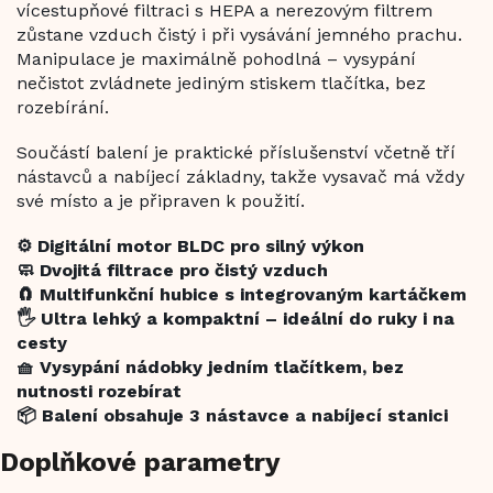
vícestupňové filtraci s HEPA a nerezovým filtrem
zůstane vzduch čistý i při vysávání jemného prachu.
Manipulace je maximálně pohodlná – vysypání
nečistot zvládnete jediným stiskem tlačítka, bez
rozebírání.
Součástí balení je praktické příslušenství včetně tří
nástavců a nabíjecí základny, takže vysavač má vždy
své místo a je připraven k použití.
⚙️ Digitální motor BLDC pro silný výkon
🧼 Dvojitá filtrace pro čistý vzduch
🧲 Multifunkční hubice s integrovaným kartáčkem
🖐️ Ultra lehký a kompaktní – ideální do ruky i na
cesty
🧺 Vysypání nádobky jedním tlačítkem, bez
nutnosti rozebírat
📦 Balení obsahuje 3 nástavce a nabíjecí stanici
Doplňkové parametry