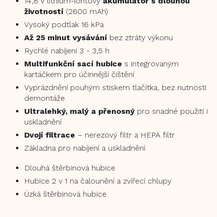
14,8 V lithium-iontový
akumulátor s dlouhou
životností
(2600 mAh)
Vysoký podtlak 16 kPa
Až 25 minut vysávání
bez ztráty výkonu
Rychlé nabíjení 3 - 3,5 h
Multifunkční sací hubice
s integrovaným
kartáčkem pro účinnější čištění
Vyprázdnění pouhým stiskem tlačítka, bez nutnosti
demontáže
Ultralehký, malý a přenosný
pro snadné použití i
uskladnění
Dvojí filtrace
– nerezový filtr a HEPA filtr
Základna pro nabíjení a uskladnění
Dlouhá štěrbinová hubice
Hubice 2 v 1 na čalounění a zvířecí chlupy
Úzká štěrbinová hubice