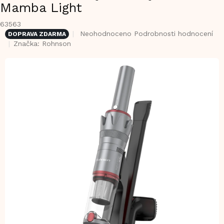
Mamba Light
63563
Průměrné
Neohodnoceno
Podrobnosti hodnocení
DOPRAVA ZDARMA
hodnocení
Značka:
Rohnson
produktu
je
0,0
z
5
hvězdiček.