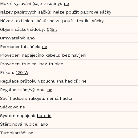
Mokré vysávání (saje tekutiny)
:
ne
Název papírových sáčků
:
nelze použít papírové sáčky
Název textilních sáčků
:
nelze použít textilní sáčky
Objem sáčku/nádoby
:
0,15 l
Omyvatelný
:
ano
Permanentní sáček
:
ne
Provedení napájecího kabelu
:
bez navíjení
Provedení trubice
:
bez trubice
Příkon
:
120 W
Regulace průtoku vzduchu (na hadici)
:
ne
Regulace sání/výkonu
:
ne
Sací hadice s rukojetí
:
nemá hadici
Sáčkový
:
ne
Systém napájení
:
baterie
Štěrbinová hubice
:
ano
Turbokartáč
:
ne