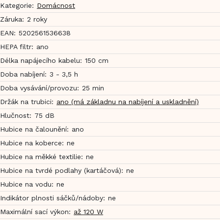
Kategorie
:
Domácnost
Záruka
:
2 roky
EAN
:
5202561536638
HEPA filtr
:
ano
Délka napájecího kabelu
:
150 cm
Doba nabíjení
:
3 - 3,5 h
Doba vysávání/provozu
:
25 min
Držák na trubici
:
ano (má základnu na nabíjení a uskladnění)
Hlučnost
:
75 dB
Hubice na čalounění
:
ano
Hubice na koberce
:
ne
Hubice na měkké textilie
:
ne
Hubice na tvrdé podlahy (kartáčová)
:
ne
Hubice na vodu
:
ne
Indikátor plnosti sáčků/nádoby
:
ne
Maximální sací výkon
:
až 120 W