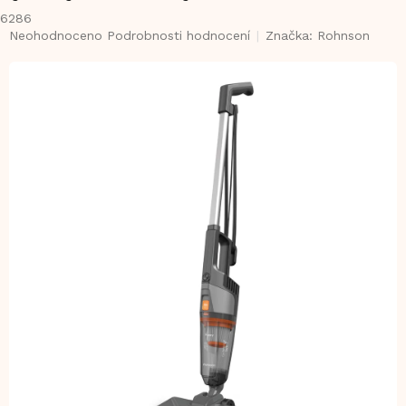
6286
Průměrné
Neohodnoceno
Podrobnosti hodnocení
Značka:
Rohnson
hodnocení
produktu
je
0,0
z
5
hvězdiček.