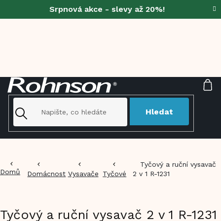
Přejít
Srpnová akce - slevy až 20%!
na
obsah
NÁ
KO
Hledat
Tyčový a ruční vysavač
Domů
Domácnost
Vysavače
Tyčové
2 v 1 R-1231
Tyčový a ruční vysavač 2 v 1 R-1231