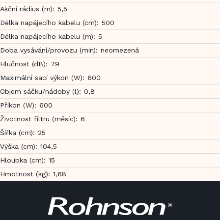
Akční rádius (m)
:
5,5
Délka napájecího kabelu (cm)
:
500
Délka napájecího kabelu (m)
:
5
Doba vysávání/provozu (min)
:
neomezená
Hlučnost (dB)
:
79
Maximální sací výkon (W)
:
600
Objem sáčku/nádoby (l)
:
0,8
Příkon (W)
:
600
Životnost filtru (měsíc)
:
6
Šířka (cm)
:
25
Výška (cm)
:
104,5
Hloubka (cm)
:
15
Hmotnost (kg)
:
1,68
Z
á
p
a