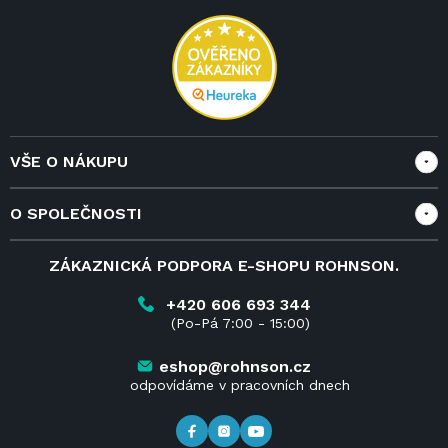
t
í
VŠE O NÁKUPU
Vše o nákupu
O SPOLEČNOSTI
Doprava a služby
Velkoobchod a spolupráce
O nás
ZÁKAZNICKÁ PODPORA E-SHOPU ROHNSON.
Reklamace
Blog
Vrácení zboží do 14 dnů
Kariéra
+420 606 693 344
(Po-Pá 7:00 - 15:00)
Obchodní podmínky
Kontakt
Kde koupit výrobky Rohnson
eshop@rohnson.cz
odpovídáme v pracovních dnech