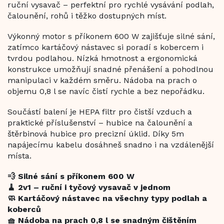
ruční vysavač – perfektní pro rychlé vysávání podlah,
čalounění, rohů i těžko dostupných míst.
Výkonný motor s příkonem 600 W zajišťuje silné sání,
zatímco kartáčový nástavec si poradí s kobercem i
tvrdou podlahou. Nízká hmotnost a ergonomická
konstrukce umožňují snadné přenášení a pohodlnou
manipulaci v každém směru. Nádoba na prach o
objemu 0,8 l se navíc čistí rychle a bez nepořádku.
Součástí balení je HEPA filtr pro čistší vzduch a
praktické příslušenství – hubice na čalounění a
štěrbinová hubice pro precizní úklid. Díky 5m
napájecímu kabelu dosáhneš snadno i na vzdálenější
místa.
💨 Silné sání s příkonem 600 W
🧹 2v1 – ruční i tyčový vysavač v jednom
🧼 Kartáčový nástavec na všechny typy podlah a
koberců
🧺 Nádoba na prach 0,8 l se snadným čištěním