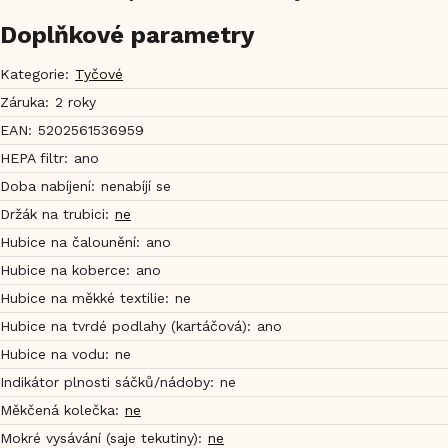
Doplňkové parametry
Kategorie
:
Tyčové
Záruka
:
2 roky
EAN
:
5202561536959
HEPA filtr
:
ano
Doba nabíjení
:
nenabíjí se
Držák na trubici
:
ne
Hubice na čalounění
:
ano
Hubice na koberce
:
ano
Hubice na měkké textilie
:
ne
Hubice na tvrdé podlahy (kartáčová)
:
ano
Hubice na vodu
:
ne
Indikátor plnosti sáčků/nádoby
:
ne
Měkčená kolečka
:
ne
Mokré vysávání (saje tekutiny)
:
ne