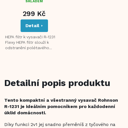
SKLADEM
299 Kč
Detail
HEPA filtr k vysavači R-1231
Flexy HEPA filtr slouží k
odstranění polétavého
prachu, roztočů, mikrobů,
plísní, alergenů a bakterií...
Detailní popis produktu
Tento kompaktní a všestranný vysavač Rohnson
R-1231 je ideálním pomocníkem pro každodenní
úklid domácnosti.
Díky funkci 2v1 jej snadno přeměníš z tyčového na