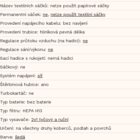
Název textilních sáčků
:
nelze použít papírové sáčky
Permanentní sáček
:
ne
,
nelze použít textilní sáčky
Provedení napájecího kabelu
:
bez navíjení
Provedení trubice
:
hliníková pevná délka
Regulace průtoku vzduchu (na hadici)
:
ne
Regulace sání/výkonu
:
ne
Sací hadice s rukojetí
:
nemá hadici
Sáčkový
:
ne
Systém napájení
:
síť
Štěrbinová hubice
:
ano
Turbokartáč
:
ne
Typ baterie
:
bez baterie
Typ filtru
:
HEPA H13
Typ vysavače
:
2v1 tyčový a ruční
Určení
:
na všechny druhy koberců, podlah a povrchů
Barva
:
šedá