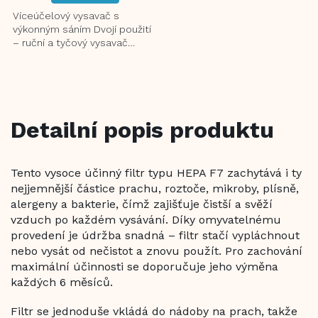
Víceúčelový vysavač s
výkonným sáním Dvojí použití
– ruční a tyčový vysavač
Vysoce účinný kartáčový
nástavec, vhodný pro
všechny...
Detailní popis produktu
Tento vysoce účinný filtr typu HEPA F7 zachytává i ty
nejjemnější částice prachu, roztoče, mikroby, plísně,
alergeny a bakterie, čímž zajišťuje čistší a svěží
vzduch po každém vysávání. Díky omyvatelnému
provedení je údržba snadná – filtr stačí vypláchnout
nebo vysát od nečistot a znovu použít. Pro zachování
maximální účinnosti se doporučuje jeho výměna
každých 6 měsíců.
Filtr se jednoduše vkládá do nádoby na prach, takže