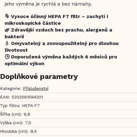
jeho výměna je rychlá a bez námahy.
🌀 Vysoce účinný HEPA F7 filtr – zachytí i
mikroskopické částice
🌿 Zdravější vzduch bez prachu, alergenů a
bakterií
💧 Omyvatelný a znovupoužitelný pro dlouhou
životnost
🕒 Doporučená výměna každých 6 měsíců pro
optimální výkon
Doplňkové parametry
Kategorie
:
Příslušenství
EAN
:
5202561594201
Typ filtru
:
HEPA F7
Šířka (cm)
:
9,8
Výška (cm)
:
7,5
Hloubka (cm)
:
9,4