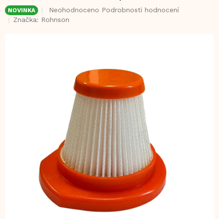
Průměrné
Neohodnoceno
Podrobnosti hodnocení
NOVINKA
hodnocení
Značka:
Rohnson
produktu
je
0,0
z
5
hvězdiček.