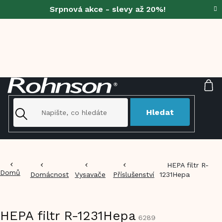
Přejít
Srpnová akce - slevy až 20%!
na
obsah
NÁ
KO
Hledat
HEPA filtr R-
Domů
Domácnost
Vysavače
Příslušenství
1231Hepa
HEPA filtr R-1231Hepa
6289