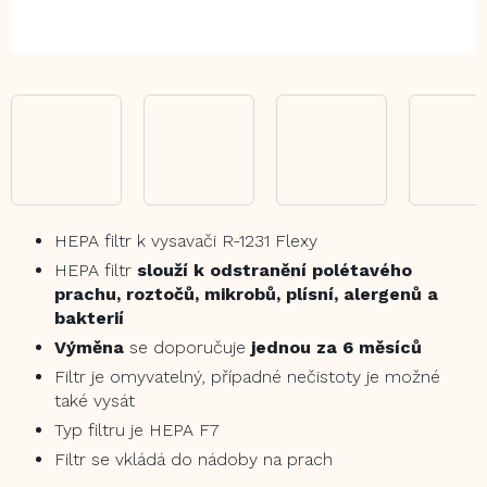
HEPA filtr k vysavači R-1231 Flexy
HEPA filtr
slouží k odstranění polétavého
prachu, roztočů, mikrobů, plísní, alergenů a
bakterií
Výměna
se doporučuje
jednou za 6 měsíců
Filtr je omyvatelný, případné nečistoty je možné
také vysát
Typ filtru je HEPA F7
Filtr se vkládá do nádoby na prach