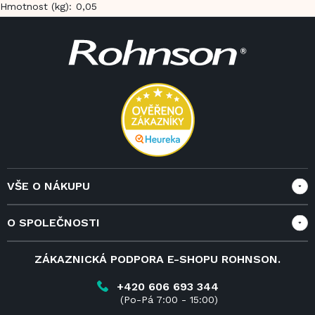
Hmotnost (kg)
:
0,05
Z
á
p
a
t
í
VŠE O NÁKUPU
Vše o nákupu
O SPOLEČNOSTI
Doprava a služby
Velkoobchod a spolupráce
O nás
ZÁKAZNICKÁ PODPORA E-SHOPU ROHNSON.
Reklamace
Blog
Vrácení zboží do 14 dnů
Kariéra
+420 606 693 344
(Po-Pá 7:00 - 15:00)
Obchodní podmínky
Kontakt