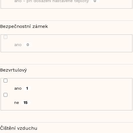
ano - při dosažení nastavené teploty
0
Bezpečnostní zámek
ano
0
Bezvrtulový
ano
1
ne
15
Čištění vzduchu