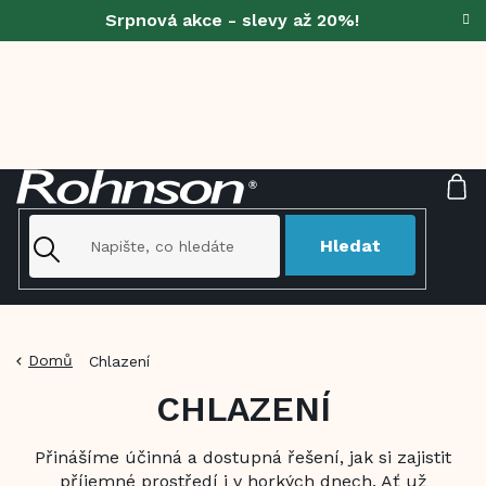
Přejít
Srpnová akce - slevy až 20%!
na
obsah
NÁ
KO
Hledat
Domů
Chlazení
CHLAZENÍ
Přinášíme účinná a dostupná řešení, jak si zajistit
příjemné prostředí i v horkých dnech. Ať už