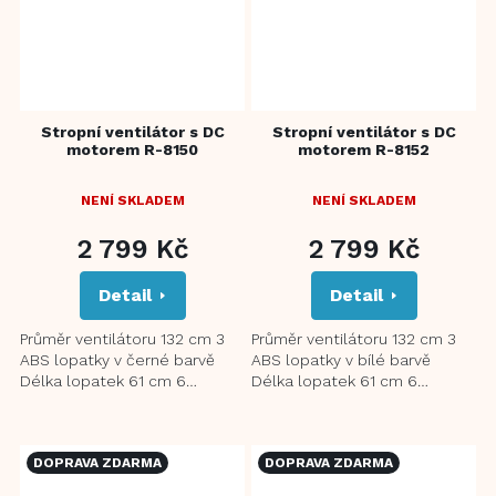
Stropní ventilátor s DC
Stropní ventilátor s DC
motorem R-8150
motorem R-8152
NENÍ SKLADEM
NENÍ SKLADEM
2 799 Kč
2 799 Kč
Detail
Detail
Průměr ventilátoru 132 cm 3
Průměr ventilátoru 132 cm 3
ABS lopatky v černé barvě
ABS lopatky v bílé barvě
Délka lopatek 61 cm 6
Délka lopatek 61 cm 6
rychlostí Průtok vzduchu až
rychlostí Průtok vzduchu až
160 m³/min při maximální...
160 m³/min při maximální...
DOPRAVA ZDARMA
DOPRAVA ZDARMA