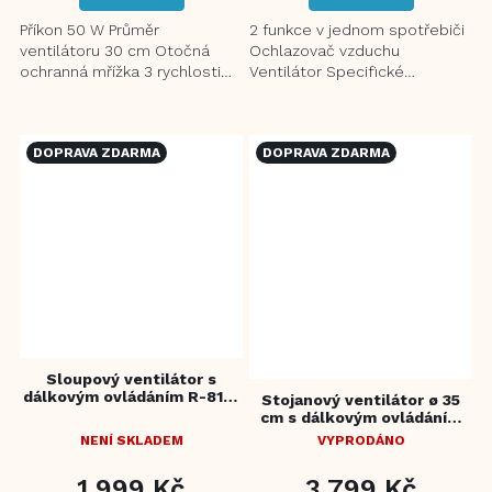
Příkon 50 W Průměr
2 funkce v jednom spotřebiči
ventilátoru 30 cm Otočná
Ochlazovač vzduchu
ochranná mřížka 3 rychlosti
Ventilátor Specifické
Časovač až do 120 minut
vlastnosti 3 rychlosti Tichý
Nastavení proudění vzduchu
provoz Nízká spotřeba 60...
pomocí...
DOPRAVA ZDARMA
DOPRAVA ZDARMA
Sloupový ventilátor s
dálkovým ovládáním R-8112
Stojanový ventilátor ø 35
AirSense
cm s dálkovým ovládáním
R-8650 Natural Breezer
NENÍ SKLADEM
VYPRODÁNO
PRŮMĚRNÉ
HODNOCENÍ
1 999 Kč
3 799 Kč