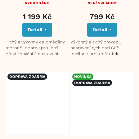
R-869
VYPRODÁNO
NENÍ SKLADEM
PRŮMĚRNÉ
HODNOCENÍ
1 199 Kč
799 Kč
PRODUKTU
JE
Detail
Detail
3,0
Z
5
Tichý a výkonný celoměděný
Výkonný a tichý provoz 3
HVĚZDIČEK.
motor 5 lopatek pro lepší
nastavení rychlosti 80°
efekt foukání 3 nastavení
oscilace pro lepší efekt
rychlosti 3 režimy: normální,
foukání Nastavitelný úhel
vánek a spánek...
sklonu Nastavitelná výška v...
DOPRAVA ZDARMA
NOVINKA
DOPRAVA ZDARMA