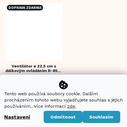
150...
DOPRAVA ZDARMA
Ventilátor ø 22,5 cm s
dálkovým ovládáním R-8520
Air Booster
VYPRODÁNO
1 699 Kč
Tento web používá soubory cookie. Dalším
procházením tohoto webu vyjadřujete souhlas s jejich
používáním.. Více informací
zde
.
Detail
Nastavení
Odmítnout
Souhlasím
3 nastavení rychlosti
Dotykový ovládací panel