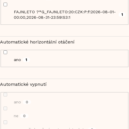
FAJNLETO ?*G_FAJNLETO:20:CZK:P:f!2026-08-01-
1
00:00,2026-08-31-23:59!S3:1
Automatické horizontální otáčení
ano
1
Automatické vypnutí
ano
0
ne
0