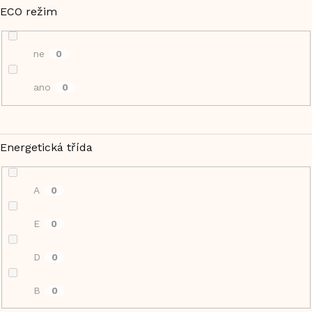
ECO režim
ne
0
ano
0
Energetická třída
A
0
E
0
D
0
B
0