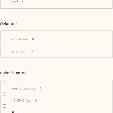
75°
1
Ovládání
dotykové
0
manuální
0
Počet lopatek
nemá lopatky
0
10 (5+5) ks
0
5
1