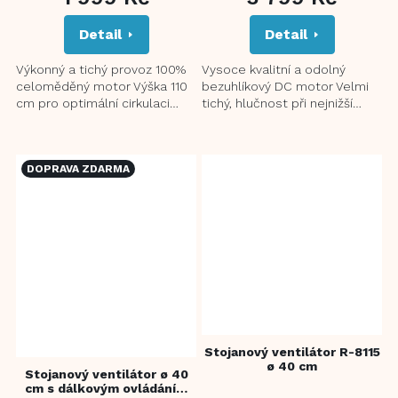
PRODUKTU
JE
Detail
Detail
5,0
Z
5
Výkonný a tichý provoz 100%
Vysoce kvalitní a odolný
HVĚZDIČEK.
celoměděný motor Výška 110
bezuhlíkový DC motor Velmi
cm pro optimální cirkulaci
tichý, hlučnost při nejnižší
vzduchu LED displej s
rychlosti ≤30 dB Energeticky
ukazatelem aktuální teploty...
úsporný provoz 32...
DOPRAVA ZDARMA
Stojanový ventilátor R-8115
ø 40 cm
Stojanový ventilátor ø 40
cm s dálkovým ovládáním