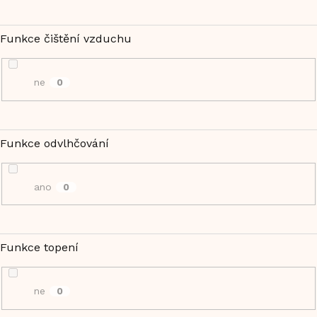
Funkce čištění vzduchu
ne
0
Funkce odvlhčování
ano
0
Funkce topení
ne
0