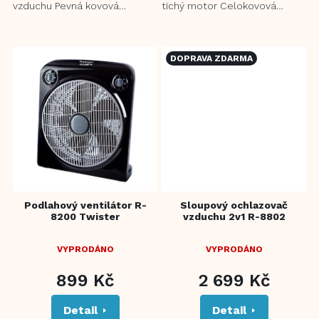
vzduchu Pevná kovová
tichý motor Celokovová
konstrukce s dlouhou
stabilní konstrukce pro
životností 3 odolné...
dlouhou životnost 3
nastavení...
DOPRAVA ZDARMA
Podlahový ventilátor R-
Sloupový ochlazovač
8200 Twister
vzduchu 2v1 R-8802
VYPRODÁNO
VYPRODÁNO
899 Kč
2 699 Kč
Detail
Detail