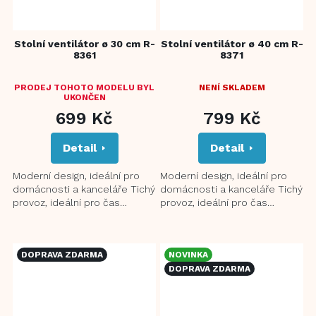
Stolní ventilátor ø 30 cm R-
Stolní ventilátor ø 40 cm R-
8361
8371
PRODEJ TOHOTO MODELU BYL
NENÍ SKLADEM
UKONČEN
699 Kč
799 Kč
Detail
Detail
Moderní design, ideální pro
Moderní design, ideální pro
domácnosti a kanceláře Tichý
domácnosti a kanceláře Tichý
provoz, ideální pro čas
provoz, ideální pro čas
spánku 3 nastavení rychlosti
spánku 3 nastavení rychlosti
80° oscilace pro lepší...
80° oscilace pro lepší...
DOPRAVA ZDARMA
NOVINKA
DOPRAVA ZDARMA