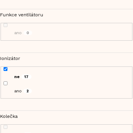
Funkce ventilátoru
ano
0
Ionizátor
ne
17
ano
2
Kolečka