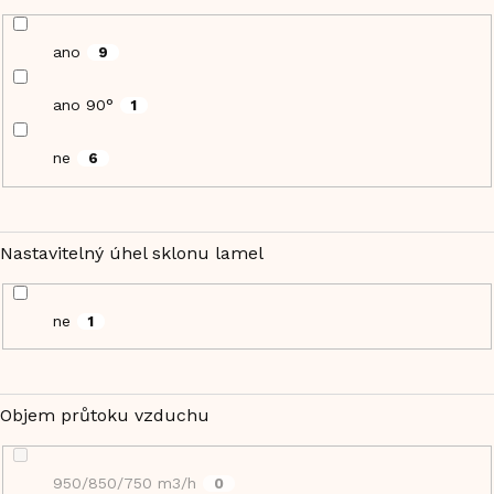
ano
9
ano 90°
1
ne
6
Nastavitelný úhel sklonu lamel
ne
1
Objem průtoku vzduchu
950/850/750 m3/h
0