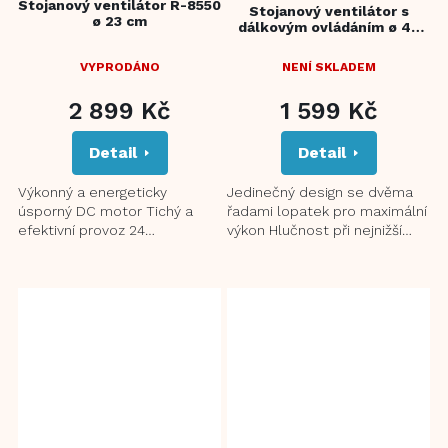
Stojanový ventilátor R-8550
Stojanový ventilátor s
ø 23 cm
dálkovým ovládáním ø 40
cm R-8610 DualBreeze
VYPRODÁNO
NENÍ SKLADEM
2 899 Kč
1 599 Kč
Detail
Detail
Výkonný a energeticky
Jedinečný design se dvěma
úsporný DC motor Tichý a
řadami lopatek pro maximální
efektivní provoz 24
výkon Hlučnost při nejnižší
volitelných rychlostí LED
rychlosti jen 28 dB 6
displej a dotykový ovládací
volitelných rychlostí 3...
panel...