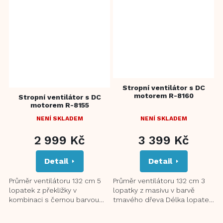
Stropní ventilátor s DC
motorem R-8160
Stropní ventilátor s DC
motorem R-8155
NENÍ SKLADEM
NENÍ SKLADEM
PRŮMĚRNÉ
HODNOCENÍ
2 999 Kč
3 399 Kč
PRODUKTU
JE
Detail
Detail
5,0
Z
5
Průměr ventilátoru 132 cm 5
Průměr ventilátoru 132 cm 3
HVĚZDIČEK.
lopatek z překližky v
lopatky z masivu v barvě
kombinaci s černou barvou
tmavého dřeva Délka lopatek
Délka lopatek 60 cm 6
64 cm 6 rychlostí Průtok
rychlostí Průtok vzduchu až
vzduchu až 143 m³/min při...