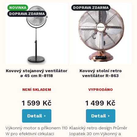
V
NOVINKA
DOPRAVA ZDARMA
ý
DOPRAVA ZDARMA
p
i
s
p
r
o
d
u
Kovový stojanový ventilátor
Kovový stolní retro
k
ø 45 cm R-8118
ventilátor R-863
t
ů
NENÍ SKLADEM
VYPRODÁNO
1 599 Kč
1 499 Kč
Detail
Detail
Výkonný motor s příkonem 110
Klasický retro design Průměr
W pro efektivní cirkulaci
lopatek 30 cm Výkonný a