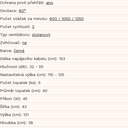
Ochrana proti přehřátí
:
ano
Oscilace
:
80°
Počet otáček za minutu
:
600 / 1050 / 1250
Počet rychlostí
:
3
Typ ventilátoru
:
stojanový
Zvlhčovač
:
ne
Barva
:
černá
Délka napájecího kabelu (cm)
:
153
Hlučnost (dB)
:
32 - 55
Nastavitelná výška (cm)
:
110 - 125
Počet lopatek (ks)
:
5
Průměr lopatek (cm)
:
40
Příkon (W)
:
45
Šířka (cm)
:
43
Výška (cm)
:
131
Hloubka (cm)
:
38