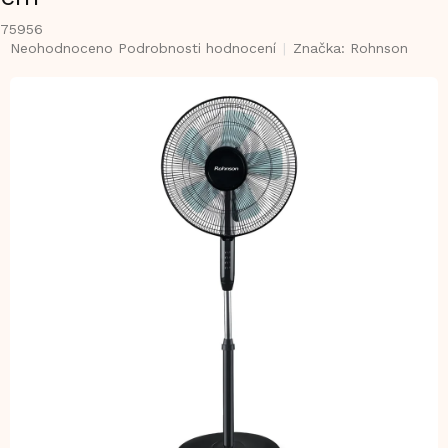
75956
Průměrné
Neohodnoceno
Podrobnosti hodnocení
Značka:
Rohnson
hodnocení
produktu
je
0,0
z
5
hvězdiček.