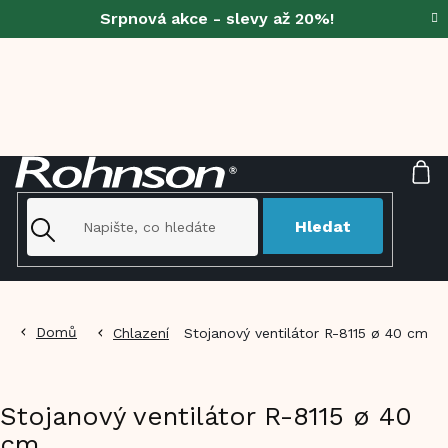
Přejít
Srpnová akce - slevy až 20%!
na
obsah
NÁ
KO
Hledat
Domů
Chlazení
Stojanový ventilátor R-8115 ø 40 cm
Stojanový ventilátor R-8115 ø 40
cm