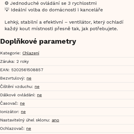
⚙️ Jednoduché ovládání se 3 rychlostmi
💡 Ideální volba do domácnosti i kanceláře
Lehký, stabilní a efektivní – ventilátor, který ochladí
každý kout místnosti přesně tak, jak potřebujete.
Doplňkové parametry
Kategorie
:
Chlazení
Záruka
:
2 roky
EAN
:
5202561508857
Bezvrtulový
:
ne
Čištění vzduchu
:
ne
Dálkové ovládání
:
ne
Časovač
:
ne
Ionizátor
:
ne
Nastavitelný úhel sklonu
:
ano
Ochlazovač
:
ne