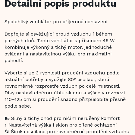
Detailní popis produktu
Spolehlivý ventilátor pro příjemné ochlazení
Dopřejte si osvěžující proud vzduchu i během
parných dnů. Tento ventilátor s příkonem 45 W
kombinuje výkonný a tichý motor, jednoduché
ovládání a nastavitelnou výšku pro maximální
pohodlí.
Vyberte si ze 3 rychlostí proudění vzduchu podle
aktuální potřeby a využijte 80° oscilaci, která
rovnoměrně rozprostře vzduch po celé místnosti.
Díky nastavitelnému úhlu sklonu a výšce v rozmezí
110–125 cm si proudění snadno přizpůsobíte přesně
podle sebe.
🌬️ Silný a tichý chod pro ničím nerušený komfort
↕️ Nastavitelná výška i sklon pro cílené ochlazení
🔄 Široká oscilace pro rovnoměrné proudění vzduchu