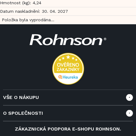
Hmotnost (kg)
:
4,24
Datum naskladnění
:
30. 04. 2027
Položka byla vyprodána…
Z
á
p
a
t
í
VŠE O NÁKUPU
Vše o nákupu
O SPOLEČNOSTI
Doprava a služby
Velkoobchod a spolupráce
O nás
ZÁKAZNICKÁ PODPORA E-SHOPU ROHNSON.
Reklamace
Blog