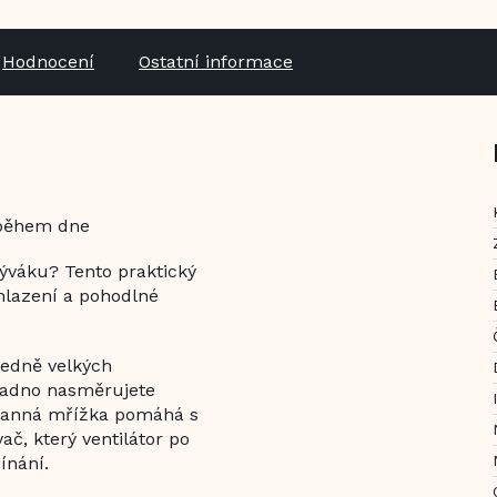
Hodnocení
Ostatní informace
v během dne
býváku? Tento praktický
chlazení a pohodlné
ředně velkých
nadno nasměrujete
hranná mřížka pomáhá s
vač, který ventilátor po
ínání.