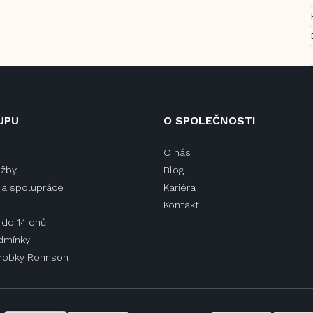
UPU
O SPOLEČNOSTI
O nás
užby
Blog
a spolupráce
Kariéra
Kontakt
 do 14 dnů
dmínky
ýrobky Rohnson