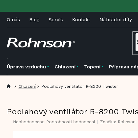
Přejít
na
obsah
O nás
Blog
Servis
Kontakt
Náhradní díly
Úprava vzduchu
Chlazení
Topení
Příprava ná
Chlazení
Podlahový ventilátor R-8200 Twister
Podlahový ventilátor R-8200 Twi
Průměrné
Neohodnoceno
Podrobnosti hodnocení
Značka:
Rohnson
hodnocení
produktu