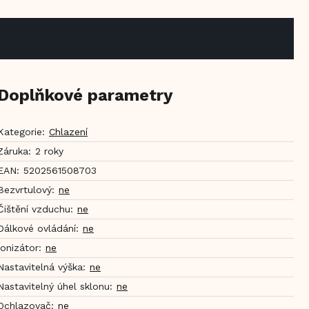
Doplňkové parametry
Kategorie
:
Chlazení
Záruka
:
2 roky
EAN
:
5202561508703
Bezvrtulový
:
ne
Čištění vzduchu
:
ne
Dálkové ovládání
:
ne
Ionizátor
:
ne
Nastavitelná výška
:
ne
Nastavitelný úhel sklonu
:
ne
Ochlazovač
:
ne