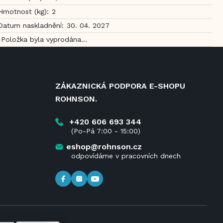
Hmotnost (kg)
:
2
Datum naskladnění
:
30. 04. 2027
Položka byla vyprodána…
ZÁKAZNICKÁ PODPORA E-SHOPU
ROHNSON.
+420 606 693 344
(Po-Pá 7:00 - 15:00)
eshop@rohnson.cz
odpovídáme v pracovních dnech