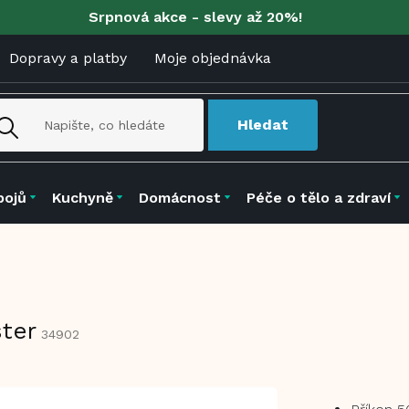
Srpnová akce - slevy až 20%!
Dopravy a platby
Moje objednávka
Hledat
pojů
Kuchyně
Domácnost
Péče o tělo a zdraví
ster
34902