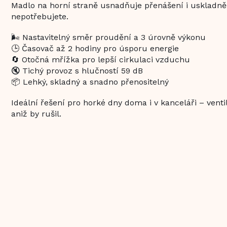
Madlo na horní straně usnadňuje přenášení i uskladněn
nepotřebujete.
🌬️ Nastavitelný směr proudění a 3 úrovně výkonu
🕒 Časovač až 2 hodiny pro úsporu energie
🔄 Otočná mřížka pro lepší cirkulaci vzduchu
🔇 Tichý provoz s hlučností 59 dB
📦 Lehký, skladný a snadno přenositelný
Ideální řešení pro horké dny doma i v kanceláři – ventil
aniž by rušil.