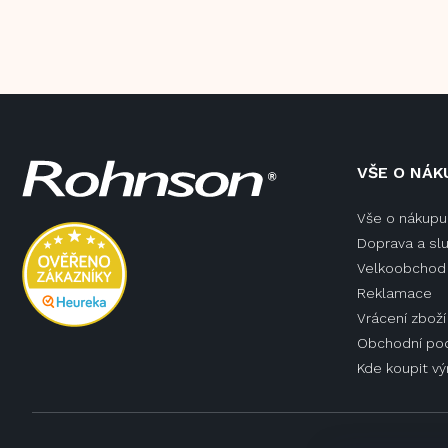
Z
VŠE O NÁK
á
p
Vše o nákupu
a
Doprava a sl
t
í
Velkoobchod 
Reklamace
Vrácení zboží
Obchodní po
Kde koupit v