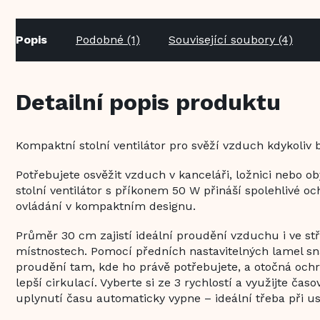
Popis
Podobné (1)
Související soubory (4)
Detailní popis produktu
Kompaktní stolní ventilátor pro svěží vzduch kdykoli
Potřebujete osvěžit vzduch v kanceláři, ložnici nebo o
stolní ventilátor s příkonem 50 W přináší spolehlivé o
ovládání v kompaktním designu.
Průměr 30 cm zajistí ideální proudění vzduchu i ve st
místnostech. Pomocí předních nastavitelných lamel s
proudění tam, kde ho právě potřebujete, a otočná oc
lepší cirkulací. Vyberte si ze 3 rychlostí a využijte časo
uplynutí času automaticky vypne – ideální třeba při us