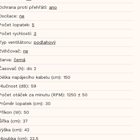
Ochrana proti přehřátí
:
ano
Oscilace
:
ne
Počet lopatek
:
5
Počet rychlostí
:
3
Typ ventilátoru
:
podlahový
Zvlhčovač
:
ne
Barva
:
černá
Časovač (h)
:
do 2
Délka napájecího kabelu (cm)
:
150
Hlučnost (dB)
:
59
Počet otáček za minutu (RPM)
:
1250 ± 50
Průměr lopatek (cm)
:
30
Příkon (W)
:
50
Šířka (cm)
:
37
Výška (cm)
:
42
Hloubka (cm)
:
22,5