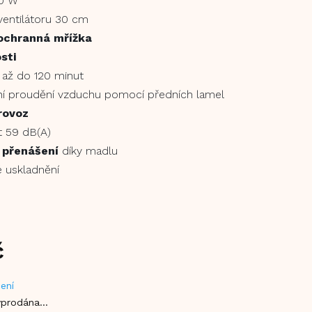
50 W
entilátoru 30 cm
chranná mřížka
sti
až do 120 minut
ní proudění vzduchu pomocí předních lamel
rovoz
t 59 dB(A)
 přenášení
díky madlu
é uskladnění
č
ení
vyprodána…