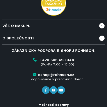
VŠE O NÁKUPU
Vše o nákupu
O SPOLEČNOSTI
Doprava a služby
Velkoobchod a spolupráce
O nás
ZÁKAZNICKÁ PODPORA E-SHOPU ROHNSON.
Reklamace
Blog
Vrácení zboží do 14 dnů
Kariéra
+420 606 693 344
(Po-Pá 7:00 - 15:00)
Obchodní podmínky
Kontakt
Kde koupit výrobky Rohnson
eshop@rohnson.cz
odpovídáme v pracovních dnech
Možnosti dopravy