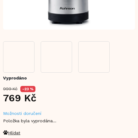
Vyprodáno
999 Kč
–23 %
769 Kč
Měrná
Možnosti doručení
cena:
Položka byla vyprodána…
Hlídat