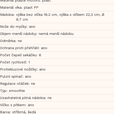
Materiál pláště motoru
:
plast
Materiál víka
:
plast PP
Nádoba
:
výška bez víčka 19,2 cm, výška s víčkem 22,3 cm, Ø
9,7 cm
Nože do myčky
:
ano
Objem menší nádoby
:
nemá menší nádobu
Odměrka
:
ne
Ochrana proti přehřátí
:
ano
Počet čepelí sekáčku
:
6
Počet rychlostí
:
1
Protiskluzové nožičky
:
ano
Pulzní spínač
:
ano
Regulace otáček
:
ne
Typ
:
smoothie
Uzavíratelná pitná nádoba
:
ne
Víčko s pítkem
:
ano
Barva
:
stříbrná, šedá