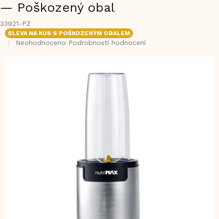
— Poškozený obal
33921-PZ
SLEVA NA KUS S POŠKOZENÝM OBALEM
Průměrné
Neohodnoceno
Podrobnosti hodnocení
hodnocení
produktu
je
0,0
z
5
hvězdiček.