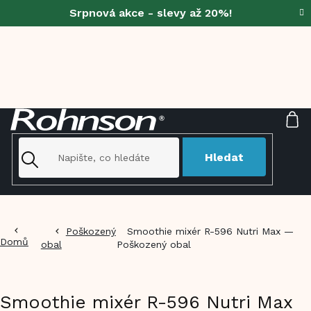
Přejít
Srpnová akce - slevy až 20%!
na
obsah
NÁ
KO
Hledat
Poškozený
Smoothie mixér R-596 Nutri Max —
Domů
obal
Poškozený obal
Smoothie mixér R-596 Nutri Max