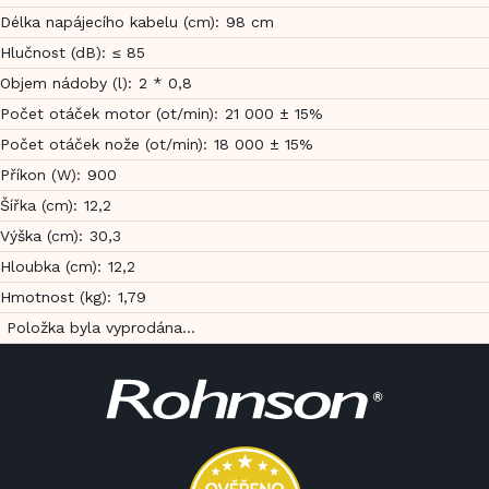
Délka napájecího kabelu (cm)
:
98 cm
Hlučnost (dB)
:
≤ 85
Objem nádoby (l)
:
2 * 0,8
Počet otáček motor (ot/min)
:
21 000 ± 15%
Počet otáček nože (ot/min)
:
18 000 ± 15%
Příkon (W)
:
900
Šířka (cm)
:
12,2
Výška (cm)
:
30,3
Hloubka (cm)
:
12,2
Hmotnost (kg)
:
1,79
Položka byla vyprodána…
Z
á
p
a
t
í