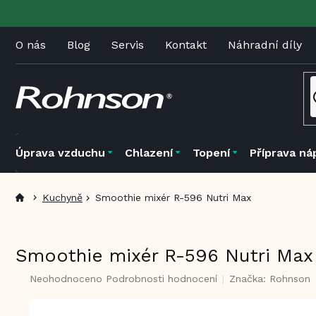
Přejít
na
obsah
O nás
Blog
Servis
Kontakt
Náhradní díly
Úprava vzduchu
Chlazení
Topení
Příprava ná
Kuchyně
Smoothie mixér R-596 Nutri Max
Smoothie mixér R-596 Nutri Max
Průměrné
Neohodnoceno
Podrobnosti hodnocení
Značka:
Rohnson
hodnocení
produktu