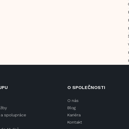
UPU
O SPOLEČNOSTI
O nás
užby
Blog
a spolupráce
Kariéra
Kontakt