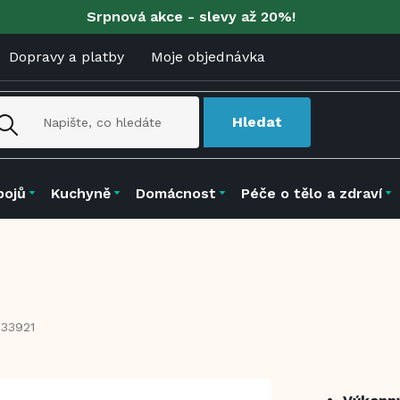
Srpnová akce - slevy až 20%!
Dopravy a platby
Moje objednávka
Hledat
pojů
Kuchyně
Domácnost
Péče o tělo a zdraví
33921