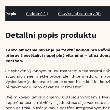
Popis
Podobné (1)
Související soubory (5)
Detailní popis produktu
Tento smoothie mixér je perfektní volbou pro každ
připravit osvěžující nápoj plný vitamínů – ať už dom
cestách.
Je vybaven výkonným 900W motorem a titanovými noži
zvládnou nejen měkké ovoce, ale i drcení ledu či mix
Výsledkem je dokonale hladké smoothie s ideální konzis
přidávat vodu nebo čekat na rozmrazení.
Dvě mixovací láhve o objemu 0,8 l jsou vyrobeny z kval
doplněné těsnicími víčky – jednoduše si je vezmete s s
nebo do fitka. Mixér je navíc opatřen integrovaným 