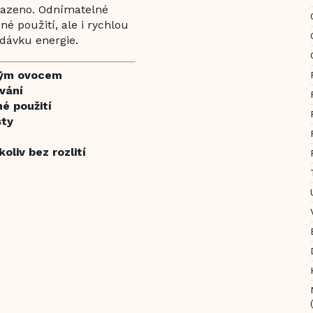
nasazeno. Odnímatelné
né použití, ale i rychlou
dávku energie.
eným ovocem
vání
é použití
sty
oliv bez rozlití