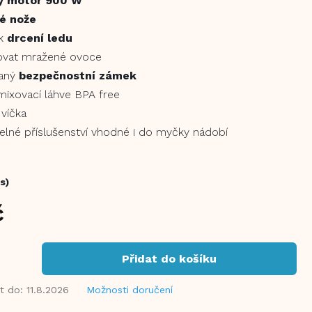
ý motor 900 W
é nože
 k
drcení ledu
ovat mražené ovoce
vaný
bezpečnostní zámek
 mixovací láhve BPA free
 víčka
lné příslušenství vhodné i do myčky nádobí
s)
č
Přidat do košíku
t do:
11.8.2026
Možnosti doručení