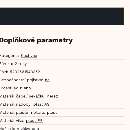
Doplňkové parametry
Kategorie
:
Kuchyně
Záruka
:
2 roky
EAN
:
5202561540352
Bezpečnostní pojistka
:
ne
Drcení ledu
:
ano
Materiál čepelí sekáčku
:
nerez
Materiál nádoby
:
plast AS
Materiál pláště motoru
:
plast
Materiál víka
:
plast PP
Nože do myčky
:
ano