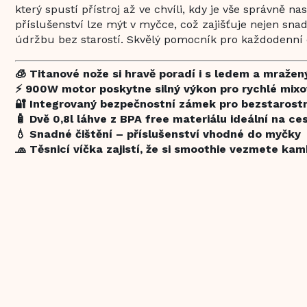
který spustí přístroj až ve chvíli, kdy je vše správně 
příslušenství lze mýt v myčce, což zajišťuje nejen snad
údržbu bez starostí. Skvělý pomocník pro každodenní 
🧊 Titanové nože si hravě poradí i s ledem a mraž
⚡ 900W motor poskytne silný výkon pro rychlé mixo
🔐 Integrovaný bezpečnostní zámek pro bezstarostn
🧴 Dvě 0,8l láhve z BPA free materiálu ideální na ce
💧 Snadné čištění – příslušenství vhodné do myčky
🧢 Těsnicí víčka zajistí, že si smoothie vezmete kamk