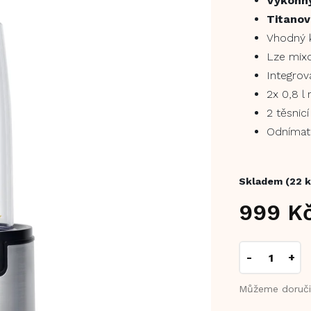
Výkonn
Titanov
Vhodný
Lze mix
Integro
2x 0,8 l
2 těsnicí
Odnímate
Skladem
(22 k
999 K
Měrná
cena:
Můžeme doruči