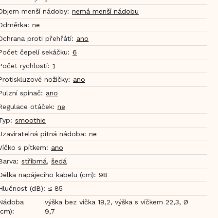
Objem menší nádoby
:
nemá menší nádobu
Odměrka
:
ne
Ochrana proti přehřátí
:
ano
Počet čepelí sekáčku
:
6
Počet rychlostí
:
1
Protiskluzové nožičky
:
ano
Pulzní spínač
:
ano
Regulace otáček
:
ne
Typ
:
smoothie
Uzavíratelná pitná nádoba
:
ne
Víčko s pítkem
:
ano
Barva
:
stříbrná
,
šedá
Délka napájecího kabelu (cm)
:
98
Hlučnost (dB)
:
≤ 85
Nádoba
výška bez víčka 19,2, výška s víčkem 22,3, Ø
(cm)
:
9,7