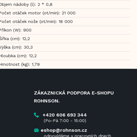
Objem nádoby (l)
:
2 * 0,8
Počet otáček motor (ot/min)
:
21 000
Počet otáček nože (ot/min)
:
18 000
Příkon (W)
:
900
Šířka (cm)
:
12,2
Výška (cm)
:
30,3
Hloubka (cm)
:
12,2
Hmotnost (kg)
:
1,79
ZÁKAZNICKÁ PODPORA E-SHOPU
ROHNSON.
+420 606 693 344
(Po-Pá 7:00 - 15:00)
eshop@rohnson.cz
odpovídáme v pracovních dnech