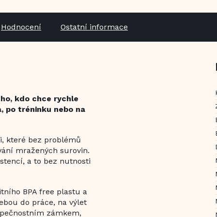
Hodnocení
Ostatní informace
ého, kdo chce rychle
a, po tréninku nebo na
, které bez problémů
ování mražených surovin.
tencí, a to bez nutnosti
itního BPA free plastu a
ebou do práce, na výlet
bezpečnostním zámkem,