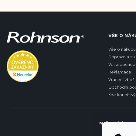
Z
VŠE O NÁK
á
p
Vše o nákupu
a
Doprava a sl
t
í
Velkoobchod 
Reklamace
Vrácení zboží
Obchodní po
Kde koupit v
Možnosti doprav