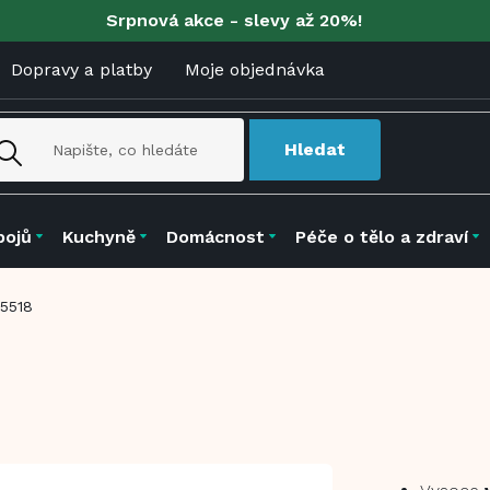
Srpnová akce - slevy až 20%!
Dopravy a platby
Moje objednávka
Hledat
pojů
Kuchyně
Domácnost
Péče o tělo a zdraví
-5518