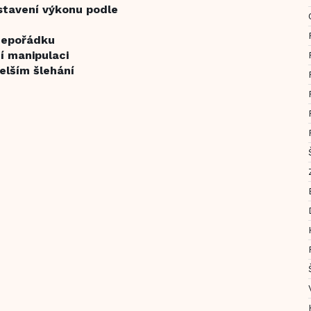
stavení výkonu podle
 nepořádku
í manipulaci
delším šlehání