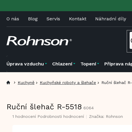
Přejít
na
obsah
O nás
Blog
Servis
Kontakt
Náhradní díly
Úprava vzduchu
Chlazení
Topení
Příprava ná
Kuchyně
Kuchyňské roboty a šlehače
Ruční šlehač R
Ruční šlehač R-5518
6064
Průměrné
1 hodnocení
Podrobnosti hodnocení
Značka:
Rohnson
hodnocení
produktu