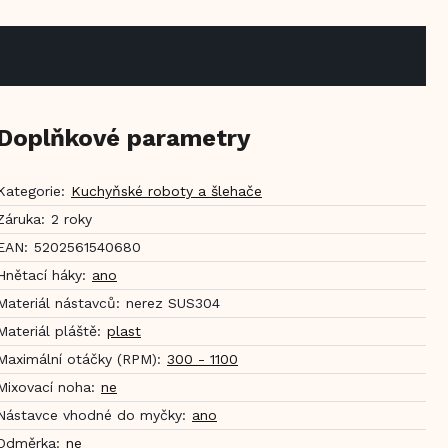
Doplňkové parametry
Kategorie
:
Kuchyňské roboty a šlehače
Záruka
:
2 roky
EAN
:
5202561540680
Hnětací háky
:
ano
Materiál nástavců
:
nerez SUS304
Materiál pláště
:
plast
Maximální otáčky (RPM)
:
300 - 1100
Mixovací noha
:
ne
Nástavce vhodné do myčky
:
ano
Odměrka
:
ne