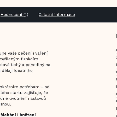
Hodnocení (1)
Ostatní informace
une vaše pečení i vaření
romyšleným funkcím
stává tichý a pohodlný na
 dělají ideálního
konkrétním potřebám – od
ého startu zajišťuje, že
nadné uvolnění nástavců
dlnou.
lehání i hnětení