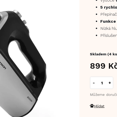
Vysoce
5 rychl
Přepínač
Funkce
Nízká hl
Příslušen
Skladem
(4 ks
899 K
Měrná
cena:
Můžeme doruči
Hlídat