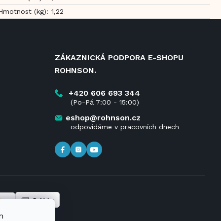
Hmotnost (kg)
:
1,22
ZÁKAZNICKÁ PODPORA E-SHOPU
ROHNSON.
+420 606 693 344
(Po-Pá 7:00 - 15:00)
eshop@rohnson.cz
odpovídáme v pracovních dnech
m