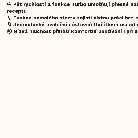
🍰
Pět rychlostí a funkce Turbo umožňují přesné na
receptu
🥄
Funkce pomalého startu zajistí čistou práci bez
🔄
Jednoduché uvolnění nástavců tlačítkem usnadn
🔇
Nízká hlučnost přináší komfortní používání i při 