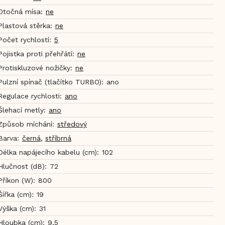
Otočná mísa
:
ne
Plastová stěrka
:
ne
Počet rychlostí
:
5
Pojistka proti přehřátí
:
ne
Protiskluzové nožičky
:
ne
Pulzní spínač (tlačítko TURBO)
:
ano
Regulace rychlosti
:
ano
Šlehací metly
:
ano
Způsob míchání
:
středový
Barva
:
černá
,
stříbrná
Délka napájecího kabelu (cm)
:
102
Hlučnost (dB)
:
72
Příkon (W)
:
800
Šířka (cm)
:
19
Výška (cm)
:
31
Hloubka (cm)
:
9,5