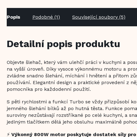
Popis
Podobné (1)
Související soubory (5)
Detailní popis produktu
Objevte šlehač, který vám ulehčí práci v kuchyni a pos
na vyšší úroveň. Díky vysoce výkonnému motoru a p
zvládne snadno šlehání, míchání i hnětení a přitom zů
používání. Elegantní design a praktické provedení z něj
pomocníka pro každodenní použití.
S pěti rychlostmi a funkcí Turbo se vždy přizpůsobí 
jemného šlehání bílků až po hutná těsta. Funkce pomal
suroviny nezůstávají rozstříkané po celé kuchyni, a s
jediným tlačítkem dělá jeho obsluhu maximálně poho
⚡
Výkonný 800W motor poskytuje dostatek síly pro š