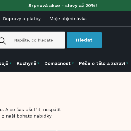
Srpnová akce - slevy až 20%!
Dopravy a platby
Moje objednávka
Hledat
pojů
Kuchyně
Domácnost
Péče o tělo a zdraví
. A co čas ušetřit, nespálit
 z naší bohaté nabídky