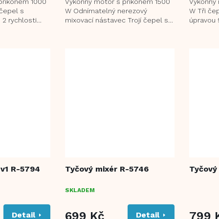
příkonem 1000
Výkonný motor s příkonem 1500
Výkonný 
čepel s
W Odnímatelný nerezový
W Tři če
 2 rychlosti
mixovací nástavec Trojí čepel s
úpravou 9
Ergonomická
titanovou úpravou Designový
Turbo Ex
plášť z nerezové...
tlumením 
3v1 R-5794
Tyčový mixér R-5746
Tyčový
SKLADEM
PRŮMĚR
HODNOC
699 Kč
PRODUK
799 
Detail
Detail