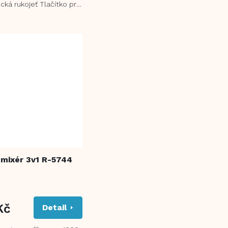
cká rukojeť Tlačítko pro
nástavců Příslušenství:...
 mixér 3v1 R-5744
Kč
Detail