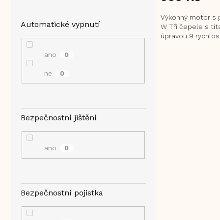
Výkonný motor s 
Automatické vypnutí
W Tři čepele s ti
úpravou 9 rychlos
Turbo Extra tichý
ano
tlumením vibrací...
0
ne
0
Bezpečnostní jištění
ano
0
Bezpečnostní pojistka