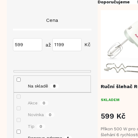
P
Ř
Doporučujeme
o
a
s
z
V
Cena
t
e
ý
r
n
p
a
í
i
n
p
599
1199
s
n
r
p
í
o
r
p
d
o
a
u
d
n
k
u
e
t
k
Ruční šlehač R
Na skladě
8
l
ů
t
ů
SKLADEM
Akce
0
599 Kč
Novinka
0
Tip
0
Příkon 500 W pro
šlehání 6 rychlost