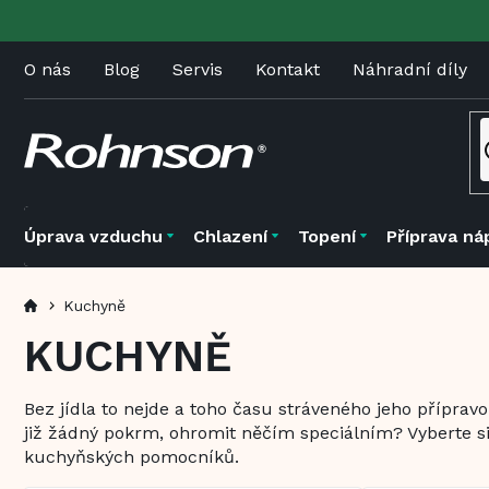
Přejít
na
obsah
O nás
Blog
Servis
Kontakt
Náhradní díly
Úprava vzduchu
Chlazení
Topení
Příprava ná
Kuchyně
KUCHYNĚ
Bez jídla to nejde a toho času stráveného jeho přípravou
již žádný pokrm, ohromit něčím speciálním? Vyberte si
kuchyňských pomocníků.