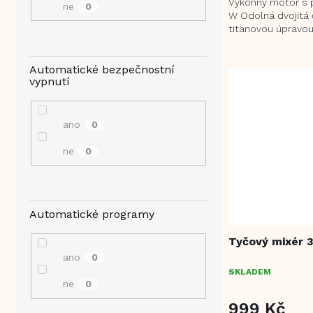
Výkonný motor s 
ne
0
W Odolná dvojitá 
titanovou úpravou
Regulace otáček 
rukojeť...
Automatické bezpečnostní
vypnutí
ano
0
ne
0
Automatické programy
Tyčový mixér 
ano
0
SKLADEM
ne
0
999 Kč