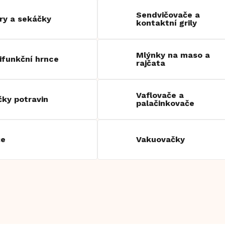
Sendvičovače a
ry a sekáčky
kontaktní grily
Mlýnky na maso a
ifunkční hrnce
rajčata
Vaflovače a
čky potravin
palačinkovače
če
Vakuovačky