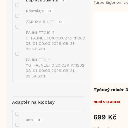
Doprava zdarma
1
Turbo Ergonomická
ovládání Snadná 
Nostalgia
0
úchop...
ZÁRUKA 5 LET
0
FAJNLETO10 ?
G_FAJNLETO10:10:CZK:P:f!2026-
0
08-01-00:00,2026-08-31-
23:59!S3:1
FAJNLETO ?
*G_FAJNLETO:20:CZK:P:f!2026-
0
08-01-00:00,2026-08-31-
23:59!S3:1
Tyčový mixér 3
Adaptér na klobásy
NENÍ SKLADEM
699 Kč
ano
0