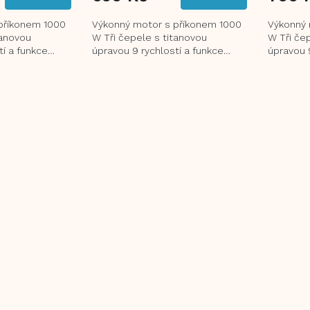
JE
5,0
příkonem 1000
Výkonný motor s příkonem 1000
Výkonný 
Z
tanovou
W Tři čepele s titanovou
W Tři če
5
tí a funkce
úpravou 9 rychlostí a funkce
úpravou 9
HVĚZDIČ
 DC motor s
Turbo Extra tichý DC motor s
Turbo Ex
tlumením vibrací...
tlumením 
O
v
l
á
d
a
c
í
p
r
v
k
y
v