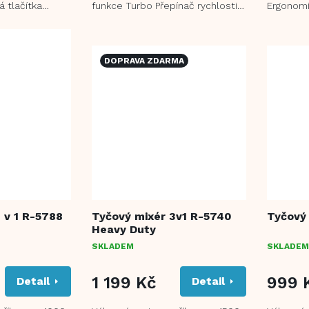
 tlačítka
funkce Turbo Přepínač rychlosti a
Ergonomi
HVĚZDIČEK.
montáž a pevný
tlačítko pro uvolnění nástavců
uvolnění 
Funkce...
DOPRAVA ZDARMA
 v 1 R-5788
Tyčový mixér 3v1 R-5740
Tyčový
Heavy Duty
SKLADEM
SKLADEM
1 199 Kč
999 
Detail
Detail