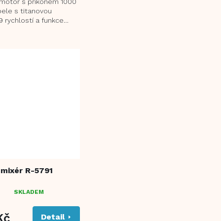
motor s příkonem 1000
pele s titanovou
 rychlostí a funkce
tra tichý DC motor s
vibrací...
 mixér R-5791
SKLADEM
NÉ
ENÍ
TU
Kč
Detail