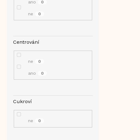
ano
0
ne
0
Centrování
ne
0
ano
0
Cukroví
ne
0