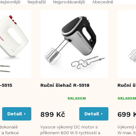
Nejlevnější
Nejdražší
Nejprodávanější
Abecedně
-5515
Ruční šlehač R-5518
Ruční š
SKLADEM
SKLADEM
PRŮMĚRNÉ
HODNOCENÍ
PRODUKTU
899 Kč
699 
Detail
Detail
JE
1,0
 dokonalé
Vysoce výkonný DC motor s
Výkonný 
Z
í a funkce
příkonem 800 W 5 rychlostí a
W max. 5
5