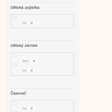
Dětská pojistka
ne
0
Dětský zámek
ano
0
ne
0
Časovač
ne
0