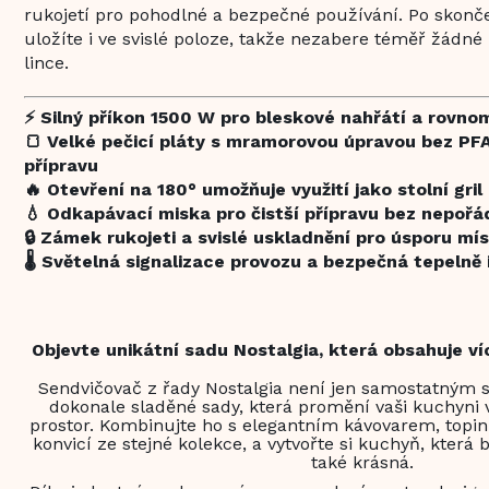
rukojetí pro pohodlné a bezpečné používání. Po skonč
uložíte i ve svislé poloze, takže nezabere téměř žádn
lince.
⚡ Silný příkon 1500 W pro bleskové nahřátí a rovno
🍞 Velké pečicí pláty s mramorovou úpravou bez PFA
přípravu
🔥 Otevření na 180° umožňuje využití jako stolní gril
💧 Odkapávací miska pro čistší přípravu bez nepoř
🔒 Zámek rukojeti a svislé uskladnění pro úsporu mí
🌡️ Světelná signalizace provozu a bezpečná tepelně 
Objevte unikátní sadu Nostalgia, která obsahuje ví
Sendvičovač z řady Nostalgia není jen samostatným s
dokonale sladěné sady, která promění vaši kuchyni 
prostor. Kombinujte ho s elegantním kávovarem, topi
konvicí ze stejné kolekce, a vytvořte si kuchyň, která 
také krásná.