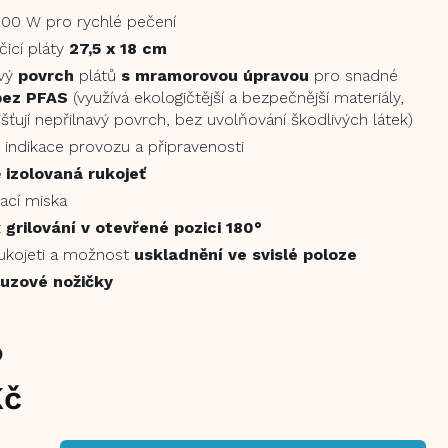
500 W pro rychlé pečení
icí pláty
27,5 x 18 cm
avý
povrch
plátů
s mramorovou úpravou
pro snadné
bez PFAS
(využívá ekologičtější a bezpečnější materiály,
jišťují nepřilnavý povrch, bez uvolňování škodlivých látek)
 indikace provozu a připravenosti
 izolovaná rukojeť
ací miska
t
grilování v otevřené pozici 180°
ukojeti a možnost
uskladnění ve svislé poloze
luzové nožičky
)
Kč