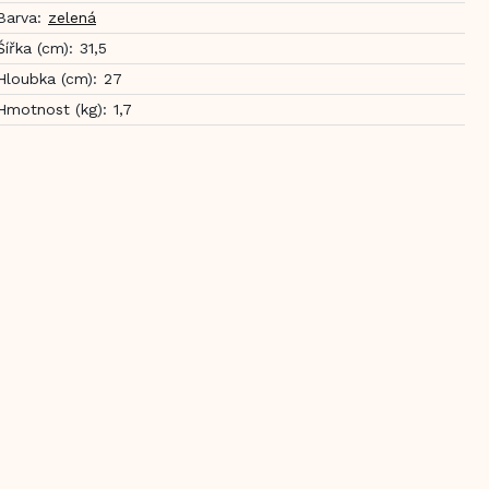
Barva
:
zelená
Šířka (cm)
:
31,5
Hloubka (cm)
:
27
Hmotnost (kg)
:
1,7