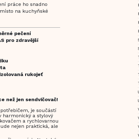
ení práce ho snadno
é místo na kuchyňské
měrné pečení
S pro zdravější
ádku
sta
izolovaná rukojeť
ce než jen sendvičovač!
potřebičem, je součástí
v harmonický a stylový
nkovačem a rychlovarnou
bude nejen praktická, ale