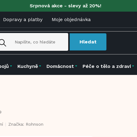
Srpnová akce - slevy až 20%!
Dopravy a platby
Moje objednávka
Hledat
pojů
Kuchyně
Domácnost
Péče o tělo a zdraví
9
ní
Značka:
Rohnson