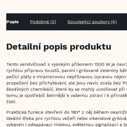
Popis
Podobné (2)
Související soubory (4)
Detailní popis produktu
Tento sendvičovač s vysokým příkonem 1500 W je navrž
rychlou přípravu toustů, panini i grilované zeleniny b
pečicí pláty s mramorovou nepřilnavou úpravou nejen 
propečení bez přichytávání, ale jsou navíc zcela bez P
škodlivých chemikálií, které by se mohly uvolňovat při
tomu je spotřebič šetrnější k vašemu zdraví i k přírod
čistí.
Praktická funkce otevření do 180° z něj během okamžiku
ideální třeba pro rychlou večeři nebo víkendové grilová
vybaven i odkapávací miskou, světelnou signalizací a t