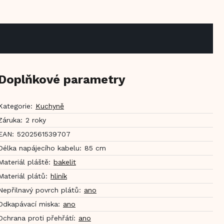
Doplňkové parametry
Kategorie
:
Kuchyně
Záruka
:
2 roky
EAN
:
5202561539707
Délka napájecího kabelu
:
85 cm
Materiál pláště
:
bakelit
Materiál plátů
:
hliník
Nepřilnavý povrch plátů
:
ano
Odkapávací miska
:
ano
Ochrana proti přehřátí
:
ano