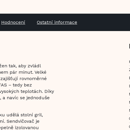
Hodnocení
Ostatní informace
en tak, aby zvládl
ěhem pár minut. Velké
zajišťují rovnoměrné
FAS – tedy bez
 vysokých teplotách. Díky
ě, a navíc se jednoduše
 udělá stolní gril,
ní. Sendvičovač je
epelně izolovanou