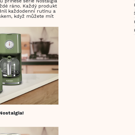
 přinese série Nostalgia
ždé ráno. Každý produkt
dnil každodenní rutinu a
ouskem, když můžete mít
Nostalgia!