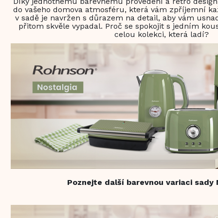
Díky jednotnému barevnému provedení a retro designu
do vašeho domova atmosféru, která vám zpříjemní ka
v sadě je navržen s důrazem na detail, aby vám usna
přitom skvěle vypadal. Proč se spokojit s jedním k
celou kolekci, která ladí?
Poznejte další barevnou variaci sady 