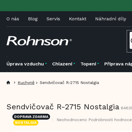
Přejít
na
obsah
O nás
Blog
Servis
Kontakt
Náhradní díly
Úprava vzduchu
Chlazení
Topení
Příprava ná
Kuchyně
Sendvičovač R-2715 Nostalgia
Sendvičovač R-2715 Nostalgia
6463
DOPRAVA ZDARMA
Průměrné
Neohodnoceno
Podrobnosti hodnoce
NOSTALGIA
hodnocení
produktu