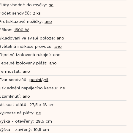
Pláty vhodné do myčky
:
ne
Počet sendvičů
:
2 ks
Protiskluzové nožičky
:
ano
Příkon
:
1500 W
Skladování ve svislé poloze
:
ano
Světelná indikace provozu
:
ano
Tepelně izolovaná rukojeť
:
ano
Tepelně izolovaný plášť
:
ano
Termostat
:
ano
Tvar sendvičů
:
panini/gril
Uskladnění napájecího kabelu
:
ne
Uzamknutí
:
ano
Velikost plátů
:
27,5 x 18 cm
Vyjímatelné pláty
:
ne
Výška - otevřený
:
29,5 cm
Výška - zavřený
:
10,5 cm