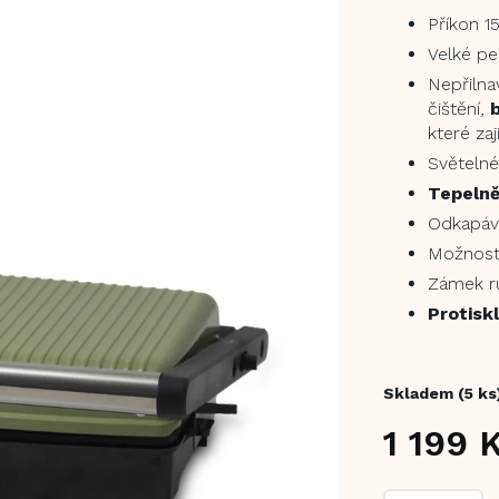
Příkon 1
Velké peč
Nepřiln
čištění,
které za
Světelné
Tepelně
Odkapáv
Možnos
Zámek r
Protisk
Skladem
(5 ks
1 199 
Měrná