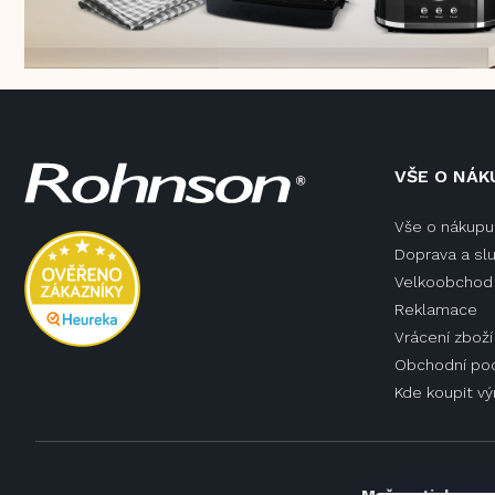
Z
VŠE O NÁK
á
p
Vše o nákupu
a
Doprava a sl
t
í
Velkoobchod 
Reklamace
Vrácení zboží
Obchodní po
Kde koupit v
Možnosti doprav