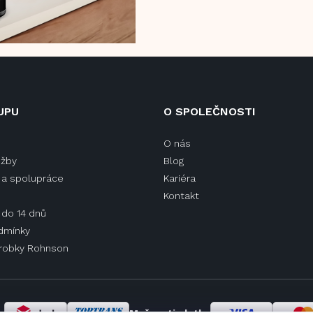
UPU
O SPOLEČNOSTI
O nás
užby
Blog
a spolupráce
Kariéra
Kontakt
 do 14 dnů
dmínky
ýrobky Rohnson
y
Možnosti platby