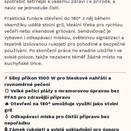
spotřebič šetrnější k vašemu zdraví i k přírodě, a
navíc se jednoduše čistí.
Praktická funkce otevření do 180° z něj během
okamžiku udělá stolní gril, ideální třeba pro rychlou
večeři nebo víkendové grilování. Sendvičovač je
vybaven i odkapávací miskou, světelnou signalizací a
tepelně izolovanou rukojetí pro pohodlné a bezpečné
používání. Po skončení práce ho snadno uložíte i ve
svislé poloze, takže nezabere téměř žádné místo na
kuchyňské lince.
⚡ Silný příkon 1500 W pro bleskové nahřátí a
rovnoměrné pečení
🍞 Velké pečicí pláty s mramorovou úpravou bez
PFAS pro zdravější přípravu
🔥 Otevření na 180° umožňuje využití jako stolní
gril
💧 Odkapávací miska pro čistší přípravu bez
nepořádku
🔒 Zámek rukojeti a svislé uskladnění pro úsporu