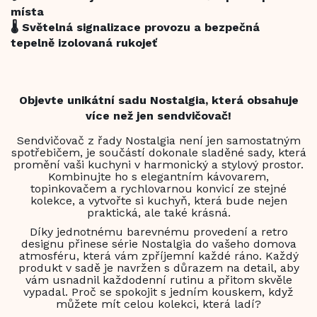
místa
🌡️ Světelná signalizace provozu a bezpečná
tepelně izolovaná rukojeť
Objevte unikátní sadu Nostalgia, která obsahuje
více než jen sendvičovač!
Sendvičovač z řady Nostalgia není jen samostatným
spotřebičem, je součástí dokonale sladěné sady, která
promění vaši kuchyni v harmonický a stylový prostor.
Kombinujte ho s elegantním kávovarem,
topinkovačem a rychlovarnou konvicí ze stejné
kolekce, a vytvořte si kuchyň, která bude nejen
praktická, ale také krásná.
Díky jednotnému barevnému provedení a retro
designu přinese série Nostalgia do vašeho domova
atmosféru, která vám zpříjemní každé ráno. Každý
produkt v sadě je navržen s důrazem na detail, aby
vám usnadnil každodenní rutinu a přitom skvěle
vypadal. Proč se spokojit s jedním kouskem, když
můžete mít celou kolekci, která ladí?