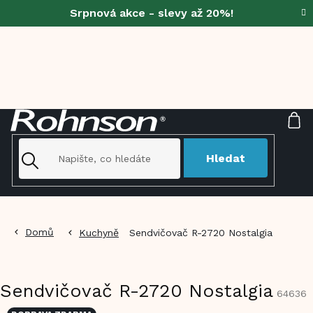
Přejít
Srpnová akce - slevy až 20%!
na
obsah
NÁ
KO
Hledat
Domů
Kuchyně
Sendvičovač R-2720 Nostalgia
Sendvičovač R-2720 Nostalgia
64636