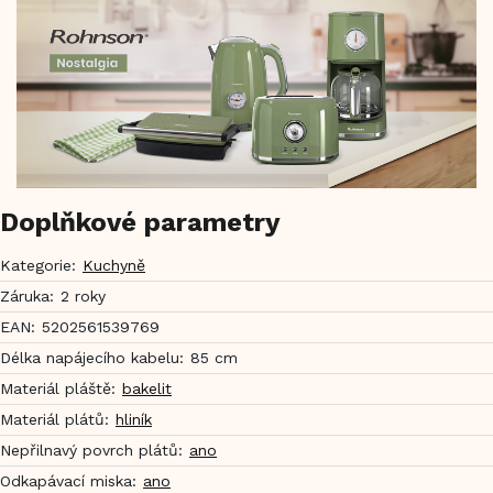
Doplňkové parametry
Kategorie
:
Kuchyně
Záruka
:
2 roky
EAN
:
5202561539769
Délka napájecího kabelu
:
85 cm
Materiál pláště
:
bakelit
Materiál plátů
:
hliník
Nepřilnavý povrch plátů
:
ano
Odkapávací miska
:
ano