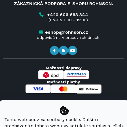
ZÁKAZNICKÁ PODPORA E-SHOPU ROHNSON.
Reklamace
Blog
Vrácení zboží do 14 dnů
Kariéra
+420 606 693 344
(Po-Pá 7:00 - 15:00)
Obchodní podmínky
Kontakt
Kde koupit výrobky Rohnson
eshop@rohnson.cz
odpovídáme v pracovních dnech
Možnosti dopravy
Možnosti platby
Copyright 2026
Rohnson
. Všechna práva vyhrazena.
Tento web používá soubory cookie. Dalším
procházením tohoto webu vyjadřujete souhlas s jejich
Vytvořil Shoptet Premium