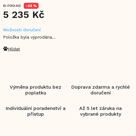
6 799 Kč
–23 %
5 235 Kč
Měrná
Možnosti doručení
cena:
Položka byla vyprodána…
Hlídat
Výměna produktu bez
Doprava zdarma a rychlé
poplatku
doručení
Individuální poradenství a
Až 5 let záruka na
přístup
vybrané produkty