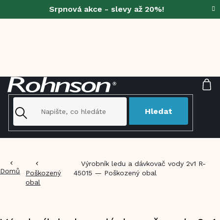
Přejít
Srpnová akce - slevy až 20%!
na
obsah
NÁ
KO
Hledat
Výrobník ledu a dávkovač vody 2v1 R-
Domů
Poškozený
45015 — Poškozený obal
obal