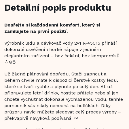
Detailní popis produktu
Dopřejte si každodenní komfort, který si
zamilujete na první použití.
Výrobník ledu a dávkovač vody 2v1 R-45015 přináší
dokonalé osvěžení i horké nápoje v jediném
elegantním zařízení – bez čekání, bez kompromisů.
💧❄️☕
Už žádné plánování dopředu. Stačí zapnout a
během chvíle máte k dispozici čerstvé kostky ledu,
které se tvoří rychle a plynule po celý den. Ať už
připravujete letní drinky, hostíte přátele nebo si jen
chcete vychutnat dokonale vychlazenou vodu, tenhle
pomocník vás nikdy nenechá na holičkách. Díky
průzoru navíc můžete sledovat celý proces výroby –
překvapivě návyková podívaná. 👀