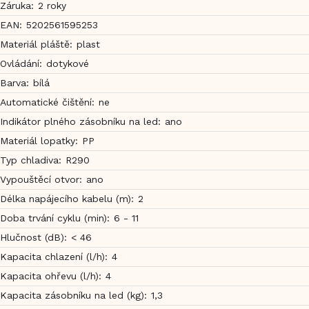
Záruka
:
2 roky
EAN
:
5202561595253
Materiál pláště
:
plast
Ovládání
:
dotykové
Barva
:
bílá
Automatické čištění
:
ne
Indikátor plného zásobníku na led
:
ano
Materiál lopatky
:
PP
Typ chladiva
:
R290
Vypouštěcí otvor
:
ano
Délka napájecího kabelu (m)
:
2
Doba trvání cyklu (min)
:
6 - 11
Hlučnost (dB)
:
< 46
Kapacita chlazení (l/h)
:
4
Kapacita ohřevu (l/h)
:
4
Kapacita zásobníku na led (kg)
:
1,3