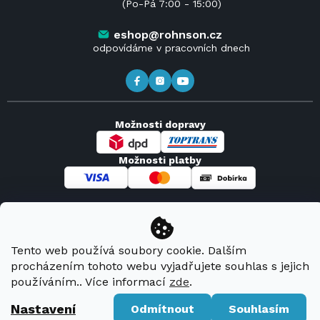
(Po-Pá 7:00 - 15:00)
Obchodní podmínky
Kontakt
Kde koupit výrobky Rohnson
eshop@rohnson.cz
odpovídáme v pracovních dnech
Možnosti dopravy
Možnosti platby
Copyright 2026
Rohnson
. Všechna práva vyhrazena.
Tento web používá soubory cookie. Dalším
procházením tohoto webu vyjadřujete souhlas s jejich
Vytvořil Shoptet Premium
používáním.. Více informací
zde
.
Nastavení
Odmítnout
Souhlasím