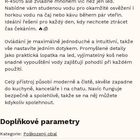
R-45015 ale zvládne mnohem víc než jen led.
Nabídne vám studenou vodu pro okamžité osvěžení i
horkou vodu na čaj nebo kávu během pár vteřin.
Ideální řešení pro každý den, kdy nechcete ztrácet
čas čekáním. 🔥🧊
Ovládání je maximálně jednoduché a intuitivní, takže
vše nastavíte jedním dotykem. Promyšlené detaily
jako praktická lopatka na led, vyjímatelný koš nebo
snadné vypouštění vody zajišťují pohodlí při každém
použití.
Celý přístroj působí moderně a čistě, skvěle zapadne
do kuchyně, kanceláře i na chatu. Navíc funguje
bezpečně a spolehlivě, takže se na něj můžete
kdykoliv spolehnout.
Doplňkové parametry
Kategorie
:
Poškozený obal