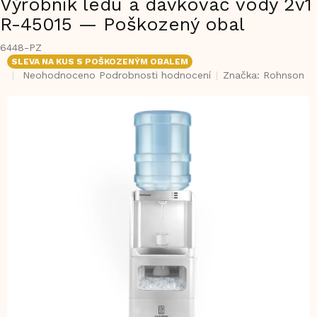
Výrobník ledu a dávkovač vody 2v1
R-45015 — Poškozený obal
6448-PZ
SLEVA NA KUS S POŠKOZENÝM OBALEM
Průměrné
Neohodnoceno
Podrobnosti hodnocení
Značka:
Rohnson
hodnocení
produktu
je
0,0
z
5
hvězdiček.