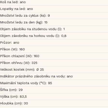
Koš na led
:
ano
Lopatky na led
:
ano
Množství ledu za cyklus (ks)
:
9
Množství ledu za den (kg)
:
15
Objem zásobíku na studenou vodu (l)
:
1
Objem zásobníku na horkou vodu (l)
:
0,8
Průzor
:
ano
Příkon (W)
:
160
Příkon chlazení (W)
:
160
Příkon ohřevu (W)
:
325
Velikost kostek (mm)
:
Ø 25
Indikátor prázdného zásobníku na vodu
:
ano
Maximální teplota vody (°C)
:
95
Šířka (cm)
:
29
Výška (cm)
:
83,5
Hloubka (cm)
:
30