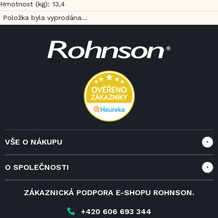
Hmotnost (kg)
:
13,4
Položka byla vyprodána…
Z
á
p
a
t
í
VŠE O NÁKUPU
Vše o nákupu
O SPOLEČNOSTI
Doprava a služby
Velkoobchod a spolupráce
O nás
ZÁKAZNICKÁ PODPORA E-SHOPU ROHNSON.
Reklamace
Blog
Vrácení zboží do 14 dnů
Kariéra
+420 606 693 344