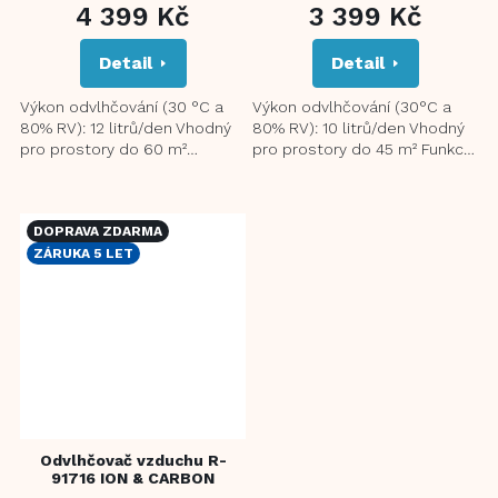
4 399 Kč
3 399 Kč
PRODUKTU
PRODUKTU
JE
JE
Detail
Detail
5,0
5,0
Z
Z
5
5
Výkon odvlhčování (30 °C a
Výkon odvlhčování (30°C a
HVĚZDIČEK.
HVĚZDIČEK.
80% RV): 12 litrů/den Vhodný
80% RV): 10 litrů/den Vhodný
pro prostory do 60 m²
pro prostory do 45 m² Funkce
Nezávislá funkce ionizace
ionizace a ionizační filtr
pomáhá eliminovat alergeny
Funkce nezávislého...
a...
DOPRAVA ZDARMA
ZÁRUKA 5 LET
Odvlhčovač vzduchu R-
91716 ION & CARBON