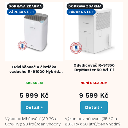
V
DOPRAVA ZDARMA
DOPRAVA ZDARMA
ý
ZÁRUKA 5 LET
ZÁRUKA 5 LET
p
i
s
p
r
o
d
u
Odvlhčovač R-91350
k
Odvlhčovač a čistička
DryMaster 50 Wi-Fi
vzduchu R-91020 Hybrid
t
Pure & Dry
ů
SKLADEM
NENÍ SKLADEM
5 999 Kč
9 599 Kč
Detail
Detail
Výkon odvlhčování (30 °C a
Výkon odvlhčování (35 °C a
80% RV): 20 litrů/den Vhodný
80% RV): 50 litrů/den Vhodný