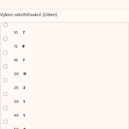
Výkon odvlhčování (l/den)
10
7
12
8
16
7
20
11
25
2
30
1
40
1
50