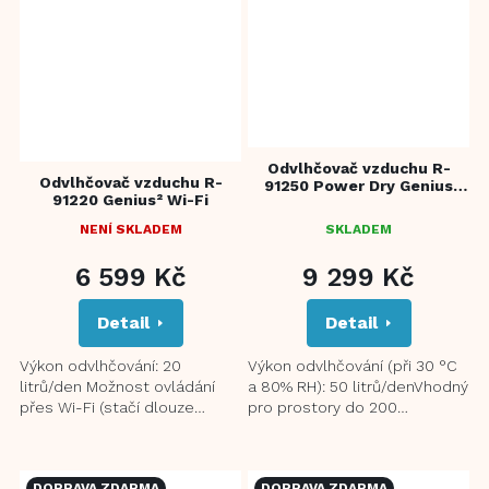
Odvlhčovač vzduchu R-
Odvlhčovač vzduchu R-
91250 Power Dry Genius
91220 Genius² Wi-Fi
WiFi
NENÍ SKLADEM
SKLADEM
PRŮMĚRNÉ
HODNOCENÍ
6 599 Kč
9 299 Kč
PRODUKTU
JE
Detail
Detail
5,0
Z
5
Výkon odvlhčování: 20
Výkon odvlhčování (při 30 °C
HVĚZDIČEK.
litrů/den Možnost ovládání
a 80% RH): 50 litrů/denVhodný
přes Wi-Fi (stačí dlouze
pro prostory do 200
zmáčknout tlačítko nastavení
m²Ionizační, uhlíkový a
režimu) UV-C sterilizační...
prachový filtrErgonomický
systém...
DOPRAVA ZDARMA
DOPRAVA ZDARMA