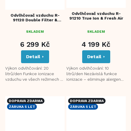
Odvlhčovač vzduchu R-
Odvlhčovač vzduchu R-
91210 True Ion & Fresh Air
91120 Double Filter &
Ionizer
SKLADEM
SKLADEM
6 299 Kč
4 199 Kč
Detail
Detail
Výkon odvlhčování: 20
Výkon odvlhčování: 10
litrů/den Funkce ionizace
litrů/den Nezávislá funkce
vzduchu ve všech režimech –
ionizace – eliminuje alergenní
eliminuje alergenní částice ve
částice ve vzduchu Režim
vzduchu Nezávislá funkce...
sušení prádla s přirozeným...
DOPRAVA ZDARMA
DOPRAVA ZDARMA
ZÁRUKA 5 LET
ZÁRUKA 5 LET