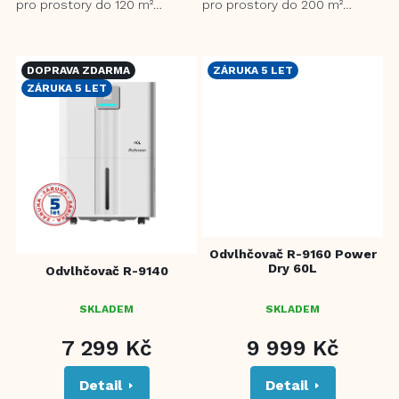
pro prostory do 120 m²
pro prostory do 200 m²
4násobná filtrace - předfiltr,
Nezávislá funkce ionizace
uhlíkový filtr,...
pomáhá eliminovat alergeny
a...
DOPRAVA ZDARMA
ZÁRUKA 5 LET
ZÁRUKA 5 LET
Odvlhčovač R-9160 Power
Dry 60L
Odvlhčovač R-9140
SKLADEM
SKLADEM
PRŮMĚRNÉ
HODNOCENÍ
7 299 Kč
9 999 Kč
PRODUKTU
JE
Detail
Detail
5,0