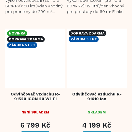
Výkon odvlhčování (30 °C a
Výkon odvlhčování (30 °C a
HVĚZDIČEK.
80% RV): 50 litrů/den Vhodný
80 % RV): 12 litrů/den Vhodný
pro prostory do 200 m²
pro prostory do 60 m² Funkce
Ionizační, uhlíkový filtr a
ionizace pomáhá eliminovat
prachový filtr...
alergeny a jiné...
NOVINKA
DOPRAVA ZDARMA
DOPRAVA ZDARMA
ZÁRUKA 5 LET
ZÁRUKA 5 LET
Odvlhčovač vzduchu R-
Odvlhčovač vzduchu R-
91520 ICON 20 Wi-Fi
91610 Ion
NENÍ SKLADEM
SKLADEM
6 799 Kč
4 199 Kč