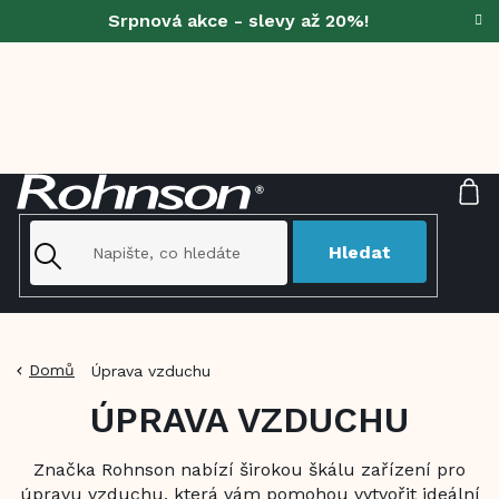
Přejít
Srpnová akce - slevy až 20%!
na
obsah
NÁ
KO
Hledat
Domů
Úprava vzduchu
ÚPRAVA VZDUCHU
Značka Rohnson nabízí širokou škálu zařízení pro
úpravu vzduchu, která vám pomohou vytvořit ideální