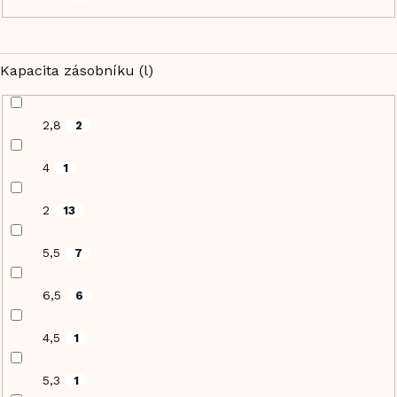
Kapacita zásobníku (l)
2,8
2
4
1
2
13
5,5
7
6,5
6
4,5
1
5,3
1