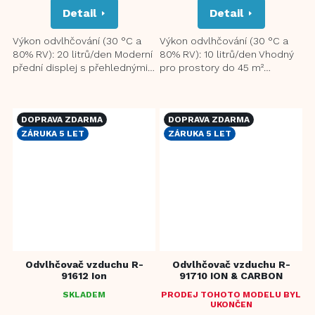
Detail
Detail
Výkon odvlhčování (30 °C a
Výkon odvlhčování (30 °C a
80% RV): 20 litrů/den Moderní
80% RV): 10 litrů/den Vhodný
přední displej s přehlednými
pro prostory do 45 m²
ikonami pro snadné ovládání
Nezávislá funkce ionizace
Vhodný pro prostory...
pomáhá eliminovat alergeny
a...
DOPRAVA ZDARMA
DOPRAVA ZDARMA
ZÁRUKA 5 LET
ZÁRUKA 5 LET
Odvlhčovač vzduchu R-
Odvlhčovač vzduchu R-
91612 Ion
91710 ION & CARBON
SKLADEM
PRODEJ TOHOTO MODELU BYL
PRŮMĚRNÉ
PRŮMĚRNÉ
UKONČEN
HODNOCENÍ
HODNOCENÍ