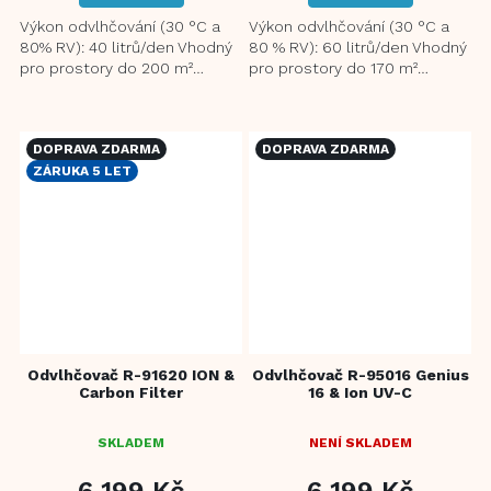
Z
5
Výkon odvlhčování (30 °C a
Výkon odvlhčování (30 °C a
HVĚZDIČEK.
80% RV): 40 litrů/den Vhodný
80 % RV): 60 litrů/den Vhodný
pro prostory do 200 m²
pro prostory do 170 m²
Nezávislá funkce ionizace
Prachový filtr zabraňující
pomáhá eliminovat alergeny
vniknutí prachu do...
a...
DOPRAVA ZDARMA
DOPRAVA ZDARMA
ZÁRUKA 5 LET
Odvlhčovač R-91620 ION &
Odvlhčovač R-95016 Genius
Carbon Filter
16 & Ion UV-C
SKLADEM
NENÍ SKLADEM
6 199 Kč
6 199 Kč