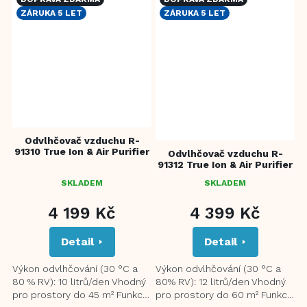
ZÁRUKA 5 LET
ZÁRUKA 5 LET
Odvlhčovač vzduchu R-
91310 True Ion & Air Purifier
Odvlhčovač vzduchu R-
91312 True Ion & Air Purifier
SKLADEM
SKLADEM
PRŮMĚRNÉ
HODNOCENÍ
4 199 Kč
4 399 Kč
PRODUKTU
JE
Detail
Detail
4,5
Z
5
Výkon odvlhčování (30 °C a
Výkon odvlhčování (30 °C a
HVĚZDIČEK.
80 % RV): 10 litrů/den Vhodný
80% RV): 12 litrů/den Vhodný
pro prostory do 45 m² Funkce
pro prostory do 60 m² Funkce