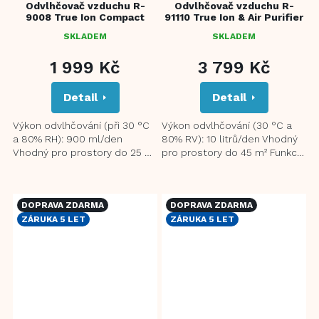
Odvlhčovač vzduchu R-
Odvlhčovač vzduchu R-
9008 True Ion Compact
91110 True Ion & Air Purifier
SKLADEM
SKLADEM
PRŮMĚRNÉ
PRŮMĚRNÉ
HODNOCENÍ
HODNOCENÍ
1 999 Kč
3 799 Kč
PRODUKTU
PRODUKTU
JE
JE
Detail
Detail
3,5
4,5
Z
Z
5
5
Výkon odvlhčování (při 30 °C
Výkon odvlhčování (30 °C a
HVĚZDIČEK.
HVĚZDIČEK.
a 80% RH): 900 ml/den
80% RV): 10 litrů/den Vhodný
Vhodný pro prostory do 25 m²
pro prostory do 45 m² Funkce
Nová generace
ionizace Kvalitní HEPA filtr a
dvoujádrového
prachový filtr...
polovodičového chlazení...
DOPRAVA ZDARMA
DOPRAVA ZDARMA
ZÁRUKA 5 LET
ZÁRUKA 5 LET