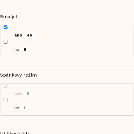
Rukojeť
ano
46
ne
5
Spánkový režim
ano
0
ne
1
Uhlíkový filtr