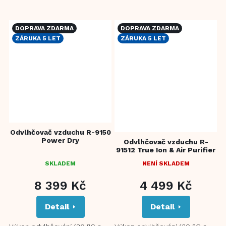
ionizace Kvalitní HEPA filtr
ionizace Kvalitní HEPA filtr a
Prachový filtr...
prachový filtr...
DOPRAVA ZDARMA
DOPRAVA ZDARMA
ZÁRUKA 5 LET
ZÁRUKA 5 LET
Odvlhčovač vzduchu R-9150
Power Dry
Odvlhčovač vzduchu R-
91512 True Ion & Air Purifier
SKLADEM
NENÍ SKLADEM
PRŮMĚRNÉ
HODNOCENÍ
8 399 Kč
4 499 Kč
PRODUKTU
JE
Detail
Detail
5,0
Z
5