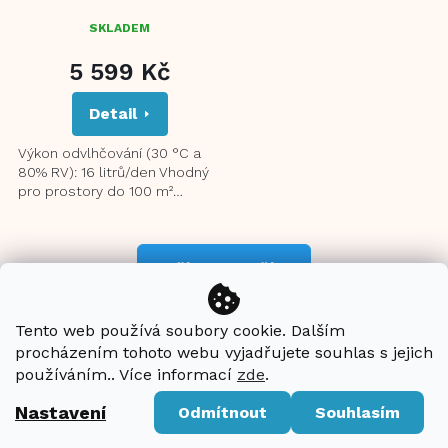
SKLADEM
5 599 Kč
Detail
Výkon odvlhčování (30 °C a
80% RV): 16 litrů/den Vhodný
pro prostory do 100 m²
Funkce ionizace pomáhá
eliminovat alergeny a jiné...
Načíst 21 dalších
S
Tento web používá soubory cookie. Dalším
1
2
t
O
procházením tohoto webu vyjadřujete souhlas s jejich
r
v
používáním.. Více informací
zde
.
46
položek celkem
á
l
n
á
Nahoru
k
Nastavení
Odmítnout
Souhlasím
d
o
a
v