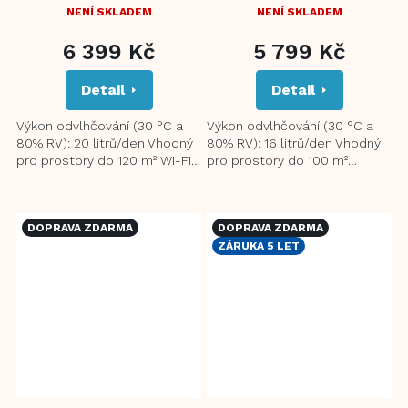
NENÍ SKLADEM
NENÍ SKLADEM
6 399 Kč
5 799 Kč
Detail
Detail
Výkon odvlhčování (30 °C a
Výkon odvlhčování (30 °C a
80% RV): 20 litrů/den Vhodný
80% RV): 16 litrů/den Vhodný
pro prostory do 120 m² Wi-Fi
pro prostory do 100 m²
funkce Funkce ionizace
Funkce ionizace pomáhá
pomáhá eliminovat...
eliminovat alergeny a jiné...
DOPRAVA ZDARMA
DOPRAVA ZDARMA
ZÁRUKA 5 LET