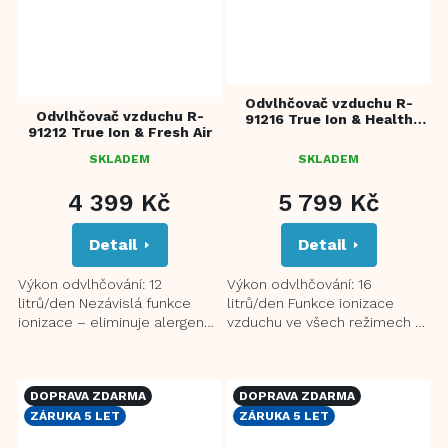
Odvlhčovač vzduchu R-
Odvlhčovač vzduchu R-
91216 True Ion & Health
91212 True Ion & Fresh Air
Clean
SKLADEM
SKLADEM
PRŮMĚRNÉ
HODNOCENÍ
4 399 Kč
5 799 Kč
PRODUKTU
JE
Detail
Detail
4,5
Z
5
Výkon odvlhčování: 12
Výkon odvlhčování: 16
HVĚZDIČEK.
litrů/den Nezávislá funkce
litrů/den Funkce ionizace
ionizace – eliminuje alergenní
vzduchu ve všech režimech -
částice ve vzduchu Režim
eliminuje alergenní částice ve
sušení prádla s přirozeným...
vzduchu Nezávislá funkce...
DOPRAVA ZDARMA
DOPRAVA ZDARMA
ZÁRUKA 5 LET
ZÁRUKA 5 LET