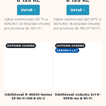
Detail
Detail
Výkon odvlhčování (30 °C a
Výkon odvlhčování (při 30°C a
80% RV): 20 litrů/den Vhodný
80 % RV): 16 litrů/den Vhodný
pro prostory do 120 m²
pro prostory do 100 m² Wi-Fi
Nezávislá funkce ionizace
funkce a mobilní aplikace pro
pomáhá eliminovat alergeny
vzdálený...
a...
DOPRAVA ZDARMA
DOPRAVA ZDARMA
ZÁRUKA 5 LET
Odvlhčovač R-95020 Genius
Odvlhčovač vzduchu 2v1 R-
20 Wi-Fi ION & UV-C
93016 Ion & Wi-Fi