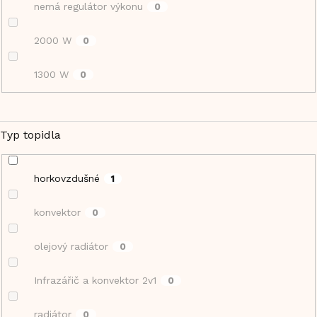
nemá regulátor výkonu
0
2000 W
0
1300 W
0
Typ topidla
horkovzdušné
1
konvektor
0
olejový radiátor
0
Infrazářič a konvektor 2v1
0
radiátor
0