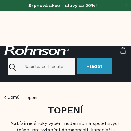
Přejít
Srpnová akce - slevy až 20%!
na
obsah
NÁ
KO
Hledat
Domů
Topení
TOPENÍ
Nabízíme široký výběr moderních a spolehlivých
řešení pro vytápění domácností, kanceláří i