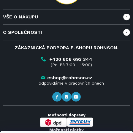
VŠE O NÁKUPU
Vše o nákupu
O SPOLEČNOSTI
Doprava a služby
Velkoobchod a spolupráce
O nás
ZÁKAZNICKÁ PODPORA E-SHOPU ROHNSON.
Reklamace
Blog
Vrácení zboží do 14 dnů
Kariéra
+420 606 693 344
(Po-Pá 7:00 - 15:00)
Obchodní podmínky
Kontakt
Kde koupit výrobky Rohnson
eshop@rohnson.cz
odpovídáme v pracovních dnech
Možnosti dopravy
Možnosti platby