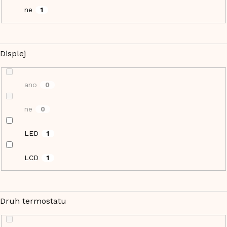
ne
1
Displej
ano
0
ne
0
LED
1
LCD
1
Druh termostatu