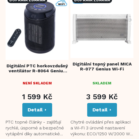
ý
p
i
s
p
r
o
d
u
Digitální topný panel MICA
k
Digitální PTC horkovzdušný
R-077 Genius Wi-Fi
ventilátor R-8064 Genius
t
Wi-Fi
ů
NENÍ SKLADEM
SKLADEM
1 599 Kč
3 599 Kč
Detail
Detail
PTC topné články - zajišťují
Chytré ovládání přes aplikaci
rychlé, úsporné a bezpečné
a Wi-Fi 3 úrovně nastavení
vytápění díky automatické
výkonu: ECO/1250 W/2000 W