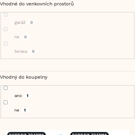
Vhodné do venkovních prostorů
garáž
0
ne
0
terasa
0
Vhodný do koupelny
ano
1
ne
1
V
DOPRAVA ZDARMA
DOPRAVA ZDARMA