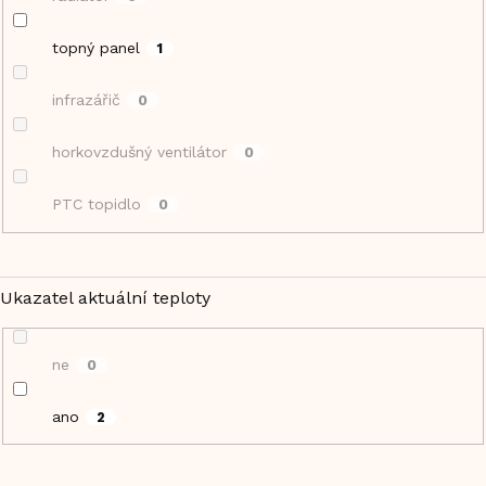
topný panel
1
infrazářič
0
horkovzdušný ventilátor
0
PTC topidlo
0
Ukazatel aktuální teploty
ne
0
ano
2