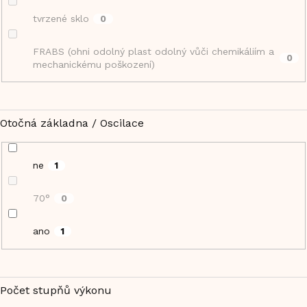
tvrzené sklo
0
FRABS (ohni odolný plast odolný vůči chemikáliím a
0
mechanickému poškození)
Otočná základna / Oscilace
ne
1
70°
0
ano
1
Počet stupňů výkonu