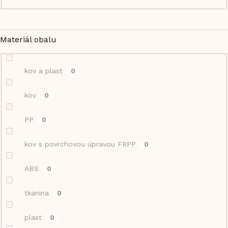
Materiál obalu
kov a plast
0
kov
0
PP
0
kov s povrchovou úpravou FRPP
0
ABS
0
tkanina
0
plast
0