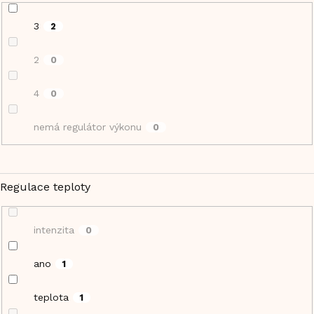
3
2
2
0
4
0
nemá regulátor výkonu
0
Regulace teploty
intenzita
0
ano
1
teplota
1