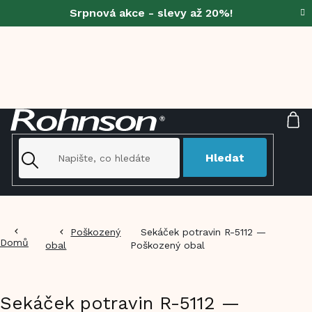
Přejít
Srpnová akce - slevy až 20%!
na
obsah
NÁ
KO
Hledat
Poškozený
Sekáček potravin R-5112 —
Domů
obal
Poškozený obal
Sekáček potravin R-5112 —