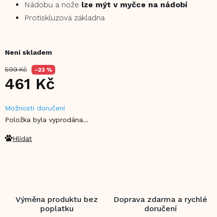
Nádobu a nože
lze mýt v myčce na nádobí
Protiskluzová základna
Není skladem
599 Kč
–23 %
461 Kč
Měrná
Možnosti doručení
cena:
Položka byla vyprodána…
Hlídat
Výměna produktu bez
Doprava zdarma a rychlé
poplatku
doručení