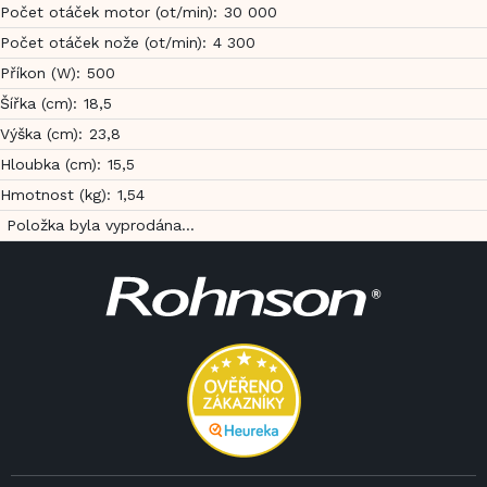
Počet otáček motor (ot/min)
:
30 000
Počet otáček nože (ot/min)
:
4 300
Příkon (W)
:
500
Šířka (cm)
:
18,5
Výška (cm)
:
23,8
Hloubka (cm)
:
15,5
Hmotnost (kg)
:
1,54
Položka byla vyprodána…
Z
á
p
a
t
í