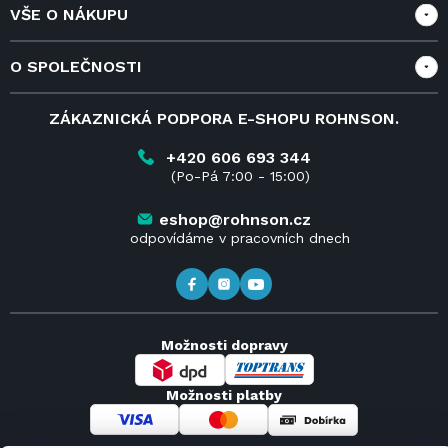
VŠE O NÁKUPU
Vše o nákupu
O SPOLEČNOSTI
Doprava a služby
Velkoobchod a spolupráce
O nás
ZÁKAZNICKÁ PODPORA E-SHOPU ROHNSON.
Reklamace
Blog
Vrácení zboží do 14 dnů
Kariéra
+420 606 693 344
(Po-Pá 7:00 - 15:00)
Obchodní podmínky
Kontakt
Kde koupit výrobky Rohnson
eshop@rohnson.cz
odpovídáme v pracovních dnech
Možnosti dopravy
Možnosti platby