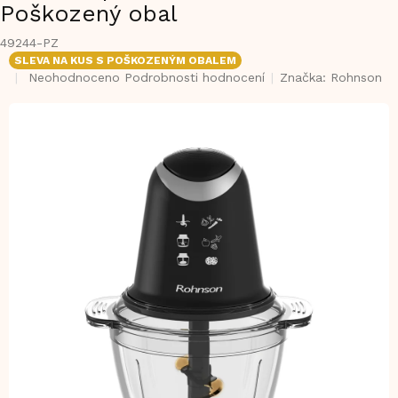
Poškozený obal
49244-PZ
SLEVA NA KUS S POŠKOZENÝM OBALEM
Průměrné
Neohodnoceno
Podrobnosti hodnocení
Značka:
Rohnson
hodnocení
produktu
je
0,0
z
5
hvězdiček.