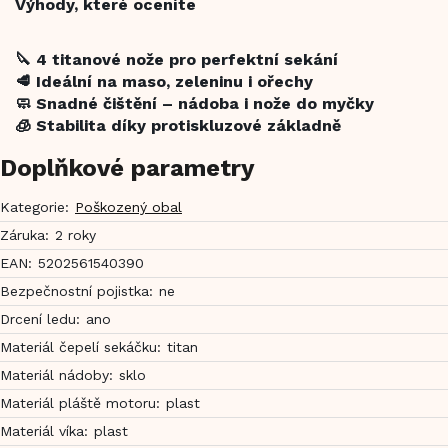
Výhody, které oceníte
🔪 4 titanové nože pro perfektní sekání
🥩 Ideální na maso, zeleninu i ořechy
🧼 Snadné čištění – nádoba i nože do myčky
🧊 Stabilita díky protiskluzové základně
Doplňkové parametry
Kategorie
:
Poškozený obal
Záruka
:
2 roky
EAN
:
5202561540390
Bezpečnostní pojistka
:
ne
Drcení ledu
:
ano
Materiál čepelí sekáčku
:
titan
Materiál nádoby
:
sklo
Materiál pláště motoru
:
plast
Materiál víka
:
plast