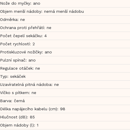
Nože do myčky
:
ano
Objem menší nádoby
:
nemá menší nádobu
Odměrka
:
ne
Ochrana proti přehřátí
:
ne
Počet čepelí sekáčku
:
4
Počet rychlostí
:
2
Protiskluzové nožičky
:
ano
Pulzní spínač
:
ano
Regulace otáček
:
ne
Typ
:
sekáček
Uzavíratelná pitná nádoba
:
ne
Víčko s pítkem
:
ne
Barva
:
černá
Délka napájecího kabelu (cm)
:
98
Hlučnost (dB)
:
85
Objem nádoby (l)
:
1