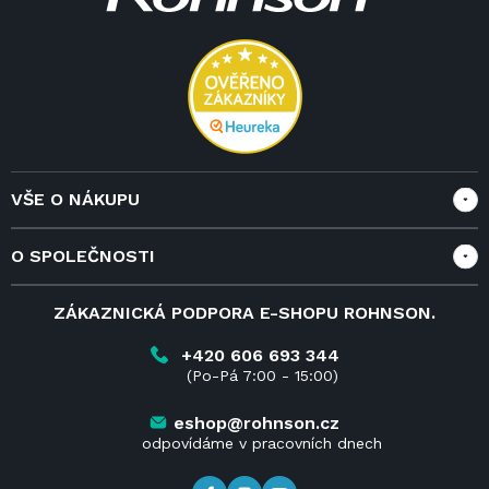
a
t
í
VŠE O NÁKUPU
Vše o nákupu
O SPOLEČNOSTI
Doprava a služby
Velkoobchod a spolupráce
O nás
ZÁKAZNICKÁ PODPORA E-SHOPU ROHNSON.
Reklamace
Blog
Vrácení zboží do 14 dnů
Kariéra
+420 606 693 344
(Po-Pá 7:00 - 15:00)
Obchodní podmínky
Kontakt
Kde koupit výrobky Rohnson
eshop@rohnson.cz
odpovídáme v pracovních dnech