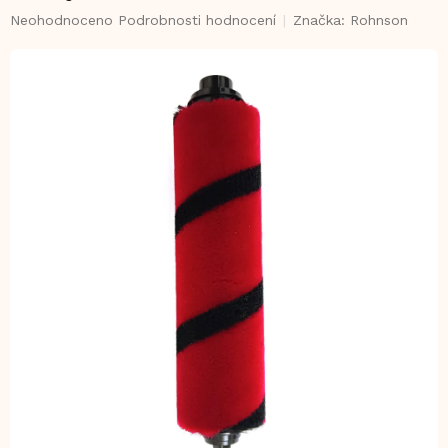
Průměrné
Neohodnoceno
Podrobnosti hodnocení
Značka:
Rohnson
hodnocení
produktu
je
0,0
z
5
hvězdiček.