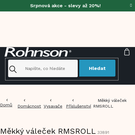
Přejít
Srpnová akce - slevy až 20%!
na
obsah
NÁ
KO
Hledat
Měkký váleček
Domů
Domácnost
Vysavače
Příslušenství
RMSROLL
Měkký váleček RMSROLL
33891