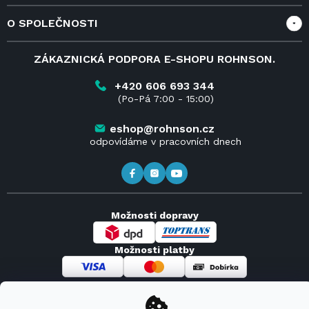
Vše o nákupu
O SPOLEČNOSTI
Doprava a služby
Velkoobchod a spolupráce
O nás
ZÁKAZNICKÁ PODPORA E-SHOPU ROHNSON.
Reklamace
Blog
Vrácení zboží do 14 dnů
Kariéra
+420 606 693 344
(Po-Pá 7:00 - 15:00)
Obchodní podmínky
Kontakt
Kde koupit výrobky Rohnson
eshop@rohnson.cz
odpovídáme v pracovních dnech
Možnosti dopravy
Možnosti platby