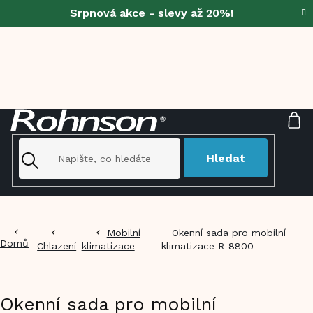
Přejít
Srpnová akce - slevy až 20%!
na
obsah
NÁ
KO
Hledat
Mobilní
Okenní sada pro mobilní
Domů
Chlazení
klimatizace
klimatizace R-8800
Okenní sada pro mobilní