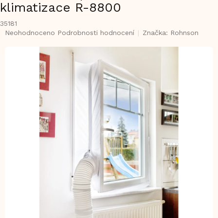
klimatizace R-8800
35181
Průměrné
Neohodnoceno
Podrobnosti hodnocení
Značka:
Rohnson
hodnocení
produktu
je
0,0
z
5
hvězdiček.