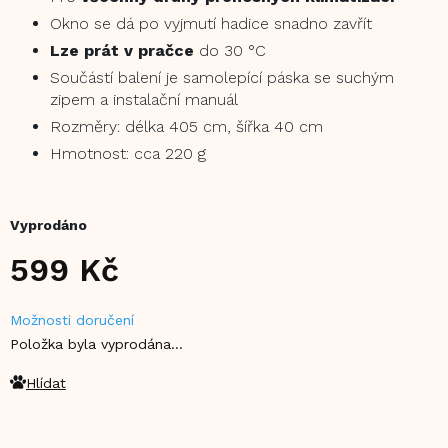
Okno se dá po vyjmutí hadice snadno zavřít
Lze prát v pračce
do 30 °C
Součástí balení je samolepící páska se suchým
zipem a instalační manuál
Rozměry: délka 405 cm, šířka 40 cm
Hmotnost: cca 220 g
Vyprodáno
599 Kč
Měrná
Možnosti doručení
cena:
Položka byla vyprodána…
Hlídat