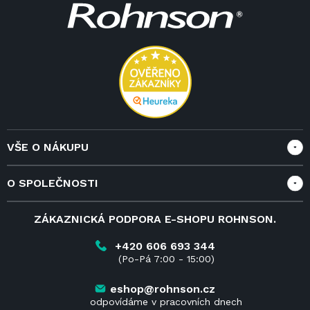
á
p
a
t
í
VŠE O NÁKUPU
Vše o nákupu
O SPOLEČNOSTI
Doprava a služby
Velkoobchod a spolupráce
O nás
ZÁKAZNICKÁ PODPORA E-SHOPU ROHNSON.
Reklamace
Blog
Vrácení zboží do 14 dnů
Kariéra
+420 606 693 344
(Po-Pá 7:00 - 15:00)
Obchodní podmínky
Kontakt
Kde koupit výrobky Rohnson
eshop@rohnson.cz
odpovídáme v pracovních dnech