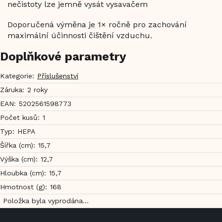
nečistoty lze jemně vysát vysavačem
Doporučená výměna je 1× ročně pro zachování
maximální účinnosti čištění vzduchu.
Doplňkové parametry
Kategorie
:
Příslušenství
Záruka
:
2 roky
EAN
:
5202561598773
Počet kusů
:
1
Typ
:
HEPA
Šířka (cm)
:
15,7
Výška (cm)
:
12,7
Hloubka (cm)
:
15,7
Hmotnost (g)
:
168
Položka byla vyprodána…
Z