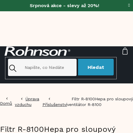
Přejít
Srpnová akce - slevy až 20%!
na
obsah
NÁ
KO
Hledat
Úprava
Filtr R-8100Hepa pro sloupový
Domů
vzduchu
Příslušenství
ventilátor R-8100
Filtr R-8100Hepa pro sloupový