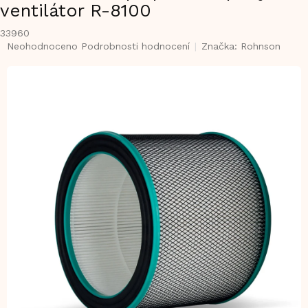
ventilátor R-8100
33960
Průměrné
Neohodnoceno
Podrobnosti hodnocení
Značka:
Rohnson
hodnocení
produktu
je
0,0
z
5
hvězdiček.