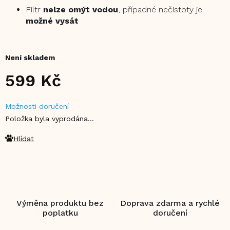
Filtr
nelze omýt vodou
, případné nečistoty je
možné vysát
Není skladem
599 Kč
Měrná
Možnosti doručení
cena:
Položka byla vyprodána…
Hlídat
Výměna produktu bez
Doprava zdarma a rychlé
poplatku
doručení