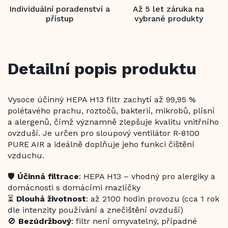
Individuální poradenství a
Až 5 let záruka na
přístup
vybrané produkty
Detailní popis produktu
Vysoce účinný HEPA H13 filtr zachytí až 99,95 %
polétavého prachu, roztočů, bakterií, mikrobů, plísní
a alergenů, čímž významně zlepšuje kvalitu vnitřního
ovzduší. Je určen pro sloupový ventilátor R-8100
PURE AIR a ideálně doplňuje jeho funkci čištění
vzduchu.
🛡️
Účinná filtrace
: HEPA H13 – vhodný pro alergiky a
domácnosti s domácími mazlíčky
⏳
Dlouhá životnost
: až 2100 hodin provozu (cca 1 rok
dle intenzity používání a znečištění ovzduší)
🚫
Bezúdržbový
: filtr není omyvatelný, případné