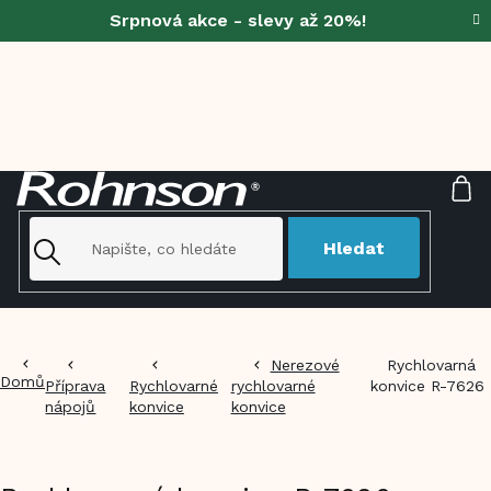
Přejít
Srpnová akce - slevy až 20%!
na
obsah
NÁ
KO
Hledat
Nerezové
Rychlovarná
Domů
Příprava
Rychlovarné
rychlovarné
konvice R-7626
nápojů
konvice
konvice