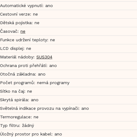
Automatické vypnutí
:
ano
Cestovní verze
:
ne
Dětská pojistka
:
ne
Časovač
:
ne
Funkce udržení teploty
:
ne
LCD displej
:
ne
Materiál nádoby
:
SUS304
Ochrana proti přehřátí
:
ano
Otočná základna
:
ano
Počet programů
:
nemá programy
Sítko na čaj
:
ne
Skrytá spirála
:
ano
Světelná indikace provozu na vypínači
:
ano
Termoregulace
:
ne
Typ filtru
:
žádný
Úložný prostor pro kabel
:
ano