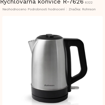
Rychlovarná konvice R-7626
6322
Průměrné
Neohodnoceno
Podrobnosti hodnocení
Značka:
Rohnson
hodnocení
produktu
je
0,0
z
5
hvězdiček.