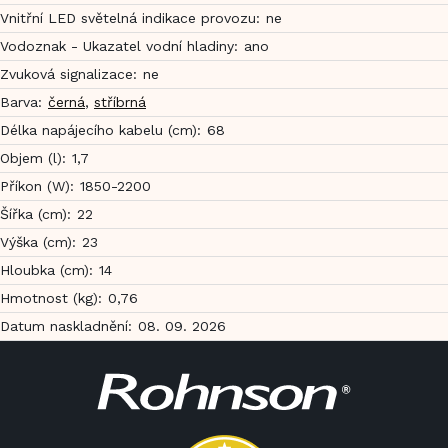
Vnitřní LED světelná indikace provozu
:
ne
Vodoznak - Ukazatel vodní hladiny
:
ano
Zvuková signalizace
:
ne
Barva
:
černá
,
stříbrná
Délka napájecího kabelu (cm)
:
68
Objem (l)
:
1,7
Příkon (W)
:
1850-2200
Šířka (cm)
:
22
Výška (cm)
:
23
Hloubka (cm)
:
14
Hmotnost (kg)
:
0,76
Datum naskladnění
:
08. 09. 2026
Z
á
p
a
t