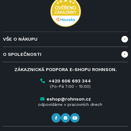
í
VŠE O NÁKUPU
Vše o nákupu
O SPOLEČNOSTI
Doprava a služby
Velkoobchod a spolupráce
O nás
ZÁKAZNICKÁ PODPORA E-SHOPU ROHNSON.
Reklamace
Blog
Vrácení zboží do 14 dnů
Kariéra
+420 606 693 344
(Po-Pá 7:00 - 15:00)
Obchodní podmínky
Kontakt
Kde koupit výrobky Rohnson
eshop@rohnson.cz
odpovídáme v pracovních dnech