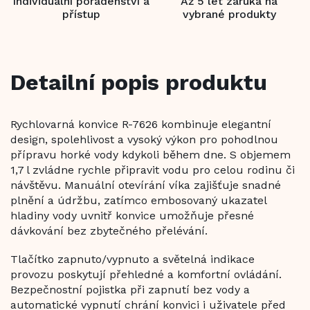
Individuální poradenství a
Až 5 let záruka na
přístup
vybrané produkty
Detailní popis produktu
Rychlovarná konvice R-7626 kombinuje elegantní
design, spolehlivost a vysoký výkon pro pohodlnou
přípravu horké vody kdykoli během dne. S objemem
1,7 l zvládne rychle připravit vodu pro celou rodinu či
návštěvu. Manuální otevírání víka zajišťuje snadné
plnění a údržbu, zatímco embosovaný ukazatel
hladiny vody uvnitř konvice umožňuje přesné
dávkování bez zbytečného přelévání.
Tlačítko zapnuto/vypnuto a světelná indikace
provozu poskytují přehledné a komfortní ovládání.
Bezpečnostní pojistka při zapnutí bez vody a
automatické vypnutí chrání konvici i uživatele před