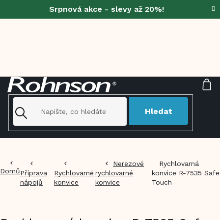
Přejít
Srpnová akce - slevy až 20%!
na
obsah
NÁ
KO
Hledat
Nerezové
Rychlovarná
Domů
Příprava
Rychlovarné
rychlovarné
konvice R-7535 Safe
nápojů
konvice
konvice
Touch