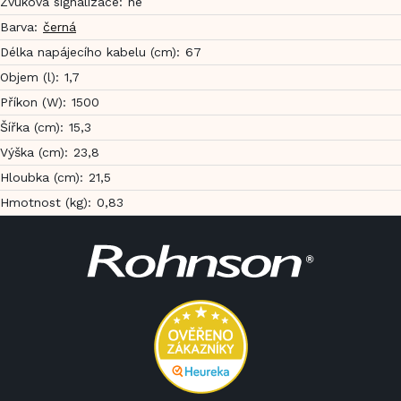
Zvuková signalizace
:
ne
Barva
:
černá
Délka napájecího kabelu (cm)
:
67
Objem (l)
:
1,7
Příkon (W)
:
1500
Šířka (cm)
:
15,3
Výška (cm)
:
23,8
Hloubka (cm)
:
21,5
Hmotnost (kg)
:
0,83
Z
á
p
a
t
í