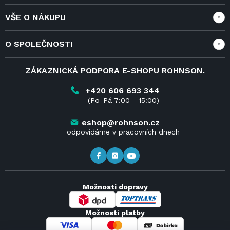
VŠE O NÁKUPU
Vše o nákupu
O SPOLEČNOSTI
Doprava a služby
Velkoobchod a spolupráce
O nás
ZÁKAZNICKÁ PODPORA E-SHOPU ROHNSON.
Reklamace
Blog
Vrácení zboží do 14 dnů
Kariéra
+420 606 693 344
(Po-Pá 7:00 - 15:00)
Obchodní podmínky
Kontakt
Kde koupit výrobky Rohnson
eshop@rohnson.cz
odpovídáme v pracovních dnech
Možnosti dopravy
Možnosti platby