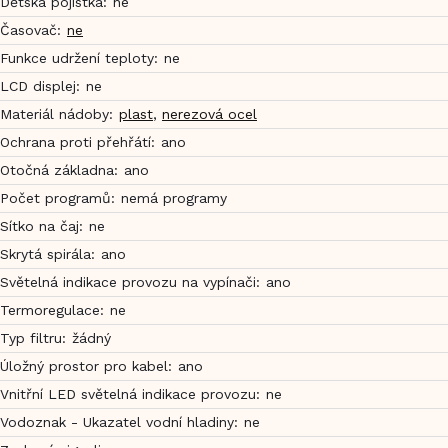
Dětská pojistka
:
ne
Časovač
:
ne
Funkce udržení teploty
:
ne
LCD displej
:
ne
Materiál nádoby
:
plast
,
nerezová ocel
Ochrana proti přehřátí
:
ano
Otočná základna
:
ano
Počet programů
:
nemá programy
Sítko na čaj
:
ne
Skrytá spirála
:
ano
Světelná indikace provozu na vypínači
:
ano
Termoregulace
:
ne
Typ filtru
:
žádný
Úložný prostor pro kabel
:
ano
Vnitřní LED světelná indikace provozu
:
ne
Vodoznak - Ukazatel vodní hladiny
:
ne