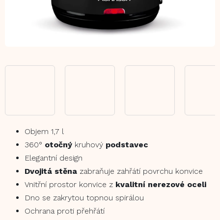
Objem 1,7 l
360°
otočný
kruhový
podstavec
Elegantní design
Dvojitá stěna
zabraňuje zahřátí povrchu konvice
Vnitřní prostor konvice z
kvalitní nerezové oceli
Dno se zakrytou topnou spirálou
Ochrana proti přehřátí