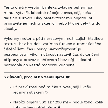
Tento chytrý výrobník mléka zvládne během pár
minut vytvořit lahodné nápoje z ovsa, sóji, kešu a
dalších surovin. Díky nastavitelnému objemu si
připravíte jen jednu sklenici, nebo klidně celý litr do
zásoby.
Výkonný motor s pěti nerezovými noži zajistí hladkou
texturu bez hrudek, zatímco funkce automatického
čištění šetří čas i nervy. Samozřejmostí je
bezpečnostní víko, možnost nastavit čas dokončení
přípravy a provoz s ohřevem i bez něj – ideální
pomocník do každé moderní kuchyně!
5 důvodů, proč si ho zamilujete ❤️
Připraví rostlinné mléko z ovsa, sóji i kešu
jediným stiskem ✨
Nabízí objem 300 až 1200 ml – podle toho, kolik
toho právě potřebujete 🧋