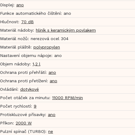
Displej
:
ano
Funkce automatického čištění
:
ano
Hlučnost
:
70 dB
Materiál nádoby
:
hliník s keramickým povlakem
Materiál nožů
:
nerezová ocel 304
Materiál pláště
:
polypropylen
Nastavení objemu nápoje
:
ano
Objem nádoby
:
1,2 l
Ochrana proti přehřátí
:
ano
Ochrana proti přetížení
:
ano
Ovládání
:
dotykové
Počet otáček za minutu
:
11000 RPM/min
Počet rychlostí
:
9
Protiskluzové přísavky
:
ano
Příkon
:
2000 W
Pulzní spínač (TURBO)
:
ne