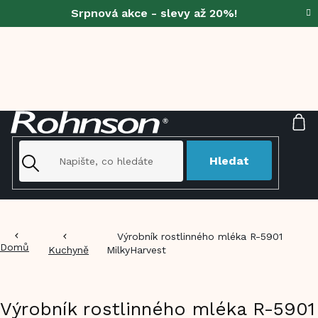
Přejít
Srpnová akce - slevy až 20%!
na
obsah
NÁ
KO
Hledat
Výrobník rostlinného mléka R-5901
Domů
Kuchyně
MilkyHarvest
Výrobník rostlinného mléka R-5901