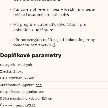
Funguje s ohřevem i bez – ideální pro teplé
mléko i studené smoothie ❄️🔥
Má program automatického čištění pro
pohodlnou údržbu 🧽
Pět nerezových nožů zajistí dokonale jemný
výsledek bez zbytků 🥣
Doplňkové parametry
Kategorie
:
Kuchyně
Záruka
:
2 roky
EAN
:
5202561597981
Automatické vypnutí
:
ano
Bezpečnostní pojistka
:
ano
Délka napájecího kabelu
:
120 cm
Časovač
:
ano (2-12 h)