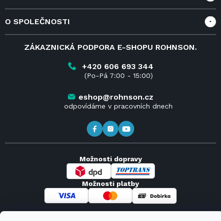
Vše o nákupu
O SPOLEČNOSTI
Doprava a služby
Velkoobchod a spolupráce
O nás
ZÁKAZNICKÁ PODPORA E-SHOPU ROHNSON.
Reklamace
Blog
Vrácení zboží do 14 dnů
Kariéra
+420 606 693 344
(Po-Pá 7:00 - 15:00)
Obchodní podmínky
Kontakt
Kde koupit výrobky Rohnson
eshop@rohnson.cz
odpovídáme v pracovních dnech
Možnosti dopravy
Možnosti platby