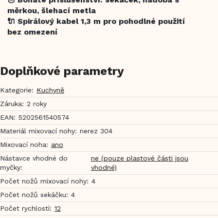
měrkou, šlehací metla
🔌 Spirálový kabel 1,3 m pro pohodlné použití
bez omezení
Doplňkové parametry
Kategorie
:
Kuchyně
Záruka
:
2 roky
EAN
:
5202561540574
Materiál mixovací nohy
:
nerez 304
Mixovací noha
:
ano
Nástavce vhodné do
ne (pouze plastové části jsou
myčky
:
vhodné)
Počet nožů mixovací nohy
:
4
Počet nožů sekáčku
:
4
Počet rychlostí
:
12