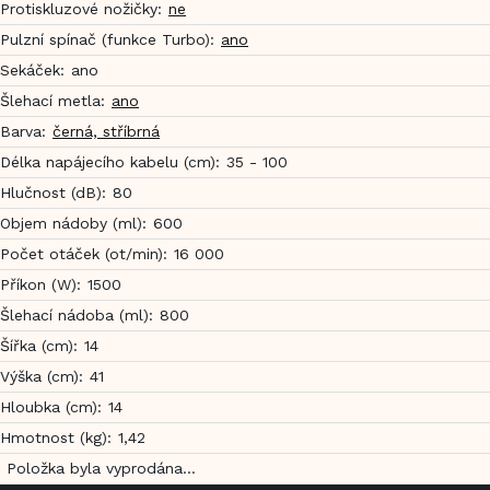
Protiskluzové nožičky
:
ne
Pulzní spínač (funkce Turbo)
:
ano
Sekáček
:
ano
Šlehací metla
:
ano
Barva
:
černá, stříbrná
Délka napájecího kabelu (cm)
:
35 - 100
Hlučnost (dB)
:
80
Objem nádoby (ml)
:
600
Počet otáček (ot/min)
:
16 000
Příkon (W)
:
1500
Šlehací nádoba (ml)
:
800
Šířka (cm)
:
14
Výška (cm)
:
41
Hloubka (cm)
:
14
Hmotnost (kg)
:
1,42
Položka byla vyprodána…