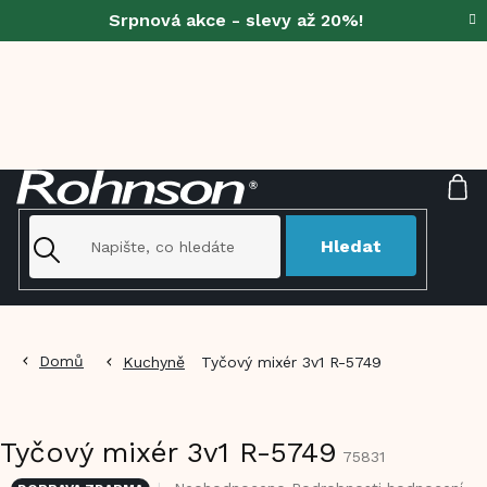
Přejít
Srpnová akce - slevy až 20%!
na
obsah
NÁ
KO
Hledat
Domů
Kuchyně
Tyčový mixér 3v1 R-5749
Tyčový mixér 3v1 R-5749
75831