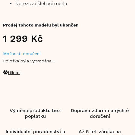
Nerezová šlehací metla
Prodej tohoto modelu byl ukončen
1 299 Kč
Měrná
Možnosti doručení
cena:
Položka byla vyprodána…
Hlídat
Výměna produktu bez
Doprava zdarma a rychlé
poplatku
doručení
Individuální poradenství a
Až 5 let záruka na