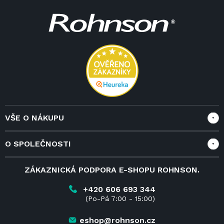
Z
á
p
a
t
í
VŠE O NÁKUPU
Vše o nákupu
O SPOLEČNOSTI
Doprava a služby
Velkoobchod a spolupráce
O nás
ZÁKAZNICKÁ PODPORA E-SHOPU ROHNSON.
Reklamace
Blog
Vrácení zboží do 14 dnů
Kariéra
+420 606 693 344
(Po-Pá 7:00 - 15:00)
Obchodní podmínky
Kontakt
Kde koupit výrobky Rohnson
eshop@rohnson.cz