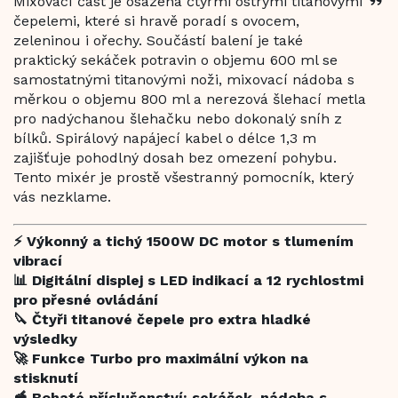
Mixovací část je osazena čtyřmi ostrými titanovými
se
čepelemi, které si hravě poradí s ovocem,
služb
zeleninou i ořechy. Součástí balení je také
Chat
praktický sekáček potravin o objemu 600 ml se
samostatnými titanovými noži, mixovací nádoba s
měrkou o objemu 800 ml a nerezová šlehací metla
pro nadýchanou šlehačku nebo dokonalý sníh z
bílků. Spirálový napájecí kabel o délce 1,3 m
zajišťuje pohodlný dosah bez omezení pohybu.
Tento mixér je prostě všestranný pomocník, který
vás nezklame.
⚡ Výkonný a tichý 1500W DC motor s tlumením
vibrací
📊 Digitální displej s LED indikací a 12 rychlostmi
pro přesné ovládání
🔪 Čtyři titanové čepele pro extra hladké
výsledky
🚀 Funkce Turbo pro maximální výkon na
stisknutí
🥣 Bohaté příslušenství: sekáček, nádoba s