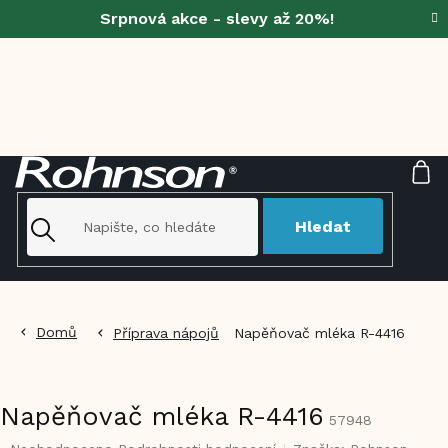
Přejít
Srpnová akce - slevy až 20%!
na
obsah
NÁ
KO
Hledat
Domů
Příprava nápojů
Napěňovač mléka R-4416
Napěňovač mléka R-4416
57948
Průměrné