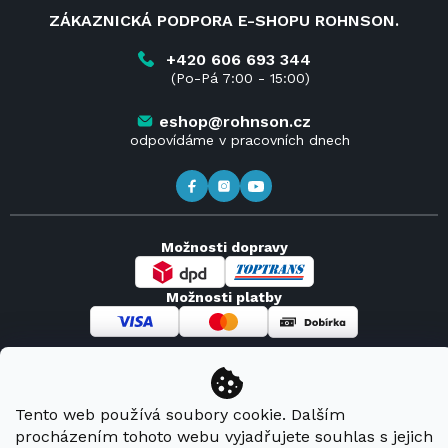
Velkoobchod a spolupráce
O nás
ZÁKAZNICKÁ PODPORA E-SHOPU ROHNSON.
Reklamace
Blog
Vrácení zboží do 14 dnů
Kariéra
+420 606 693 344
(Po-Pá 7:00 - 15:00)
Obchodní podmínky
Kontakt
Kde koupit výrobky Rohnson
eshop@rohnson.cz
odpovídáme v pracovních dnech
Možnosti dopravy
Možnosti platby
Copyright 2026
Rohnson
. Všechna práva vyhrazena.
Tento web používá soubory cookie. Dalším
procházením tohoto webu vyjadřujete souhlas s jejich