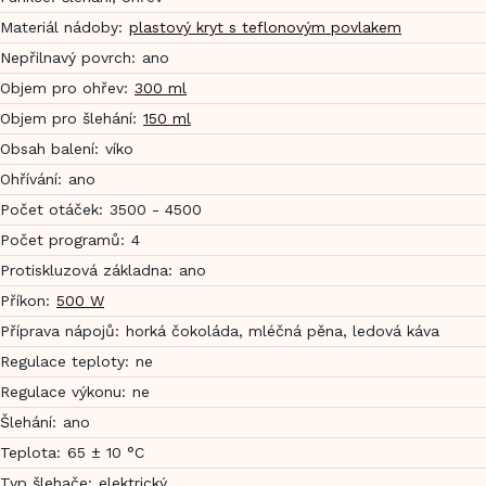
Materiál nádoby
:
plastový kryt s teflonovým povlakem
Nepřilnavý povrch
:
ano
Objem pro ohřev
:
300 ml
Objem pro šlehání
:
150 ml
Obsah balení
:
víko
Ohřívání
:
ano
Počet otáček
:
3500 - 4500
Počet programů
:
4
Protiskluzová základna
:
ano
Příkon
:
500 W
Příprava nápojů
:
horká čokoláda, mléčná pěna, ledová káva
Regulace teploty
:
ne
Regulace výkonu
:
ne
Šlehání
:
ano
Teplota
:
65 ± 10 °C
Typ šlehače
:
elektrický