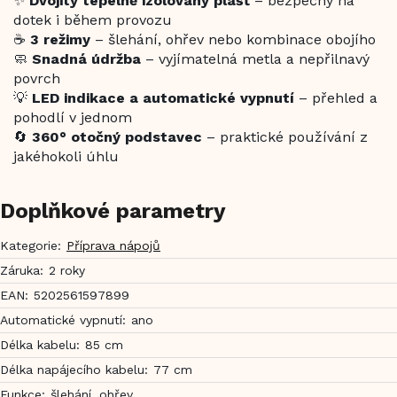
✨
Dvojitý tepelně izolovaný plášť
– bezpečný na
dotek i během provozu
☕
3 režimy
– šlehání, ohřev nebo kombinace obojího
🧼
Snadná údržba
– vyjímatelná metla a nepřilnavý
povrch
💡
LED indikace a automatické vypnutí
– přehled a
pohodlí v jednom
🔄
360° otočný podstavec
– praktické používání z
jakéhokoli úhlu
Doplňkové parametry
Kategorie
:
Příprava nápojů
Záruka
:
2 roky
EAN
:
5202561597899
Automatické vypnutí
:
ano
Délka kabelu
:
85 cm
Délka napájecího kabelu
:
77 cm
Funkce
:
šlehání, ohřev