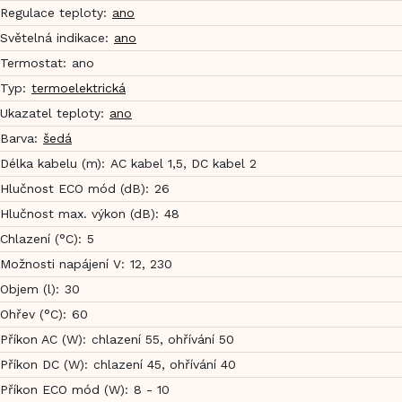
Regulace teploty
:
ano
Světelná indikace
:
ano
Termostat
:
ano
Typ
:
termoelektrická
Ukazatel teploty
:
ano
Barva
:
šedá
Délka kabelu (m)
:
AC kabel 1,5, DC kabel 2
Hlučnost ECO mód (dB)
:
26
Hlučnost max. výkon (dB)
:
48
Chlazení (°C)
:
5
Možnosti napájení V
:
12, 230
Objem (l)
:
30
Ohřev (°C)
:
60
Příkon AC (W)
:
chlazení 55, ohřívání 50
Příkon DC (W)
:
chlazení 45, ohřívání 40
Příkon ECO mód (W)
:
8 - 10