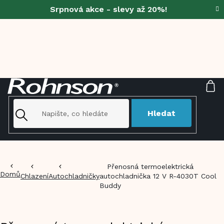
Přejít
Srpnová akce - slevy až 20%!
na
obsah
NÁ
KO
Hledat
Přenosná termoelektrická
Domů
Chlazení
Autochladničky
autochladnička 12 V R-4030T Cool
Buddy