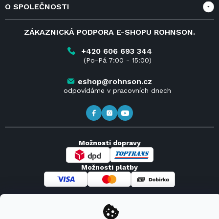
O SPOLEČNOSTI
Doprava a služby
Velkoobchod a spolupráce
O nás
ZÁKAZNICKÁ PODPORA E-SHOPU ROHNSON.
Reklamace
Blog
Vrácení zboží do 14 dnů
Kariéra
+420 606 693 344
(Po-Pá 7:00 - 15:00)
Obchodní podmínky
Kontakt
Kde koupit výrobky Rohnson
eshop@rohnson.cz
odpovídáme v pracovních dnech
Možnosti dopravy
Možnosti platby
Copyright 2026
Rohnson
. Všechna práva vyhrazena.