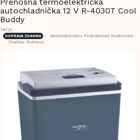
Přenosná termoelektrická
autochladnička 12 V R-4030T Cool
Buddy
74725
Průměrné
Neohodnoceno
Podrobnosti hodnocení
DOPRAVA ZDARMA
hodnocení
Značka:
Rohnson
produktu
je
0,0
z
5
hvězdiček.