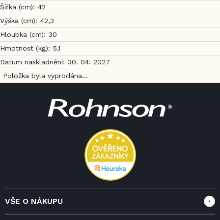
Šířka (cm)
:
42
Výška (cm)
:
42,3
Hloubka (cm)
:
30
Hmotnost (kg)
:
5,1
Datum naskladnění
:
30. 04. 2027
Položka byla vyprodána…
Z
á
p
a
t
í
VŠE O NÁKUPU
Vše o nákupu