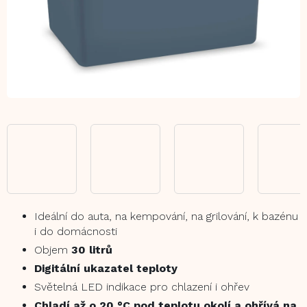
Ideální do auta, na kempování, na grilování, k bazénu
i do domácnosti
Objem
30 litrů
Digitální ukazatel teploty
Světelná LED indikace pro chlazení i ohřev
Chladí až o 20 °C pod teplotu okolí a o
hřívá na