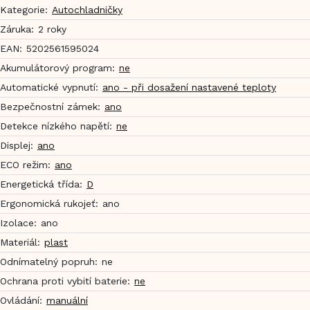
Kategorie
:
Autochladničky
Záruka
:
2 roky
EAN
:
5202561595024
Akumulátorový program
:
ne
Automatické vypnutí
:
ano - při dosažení nastavené teploty
Bezpečnostní zámek
:
ano
Detekce nízkého napětí
:
ne
Displej
:
ano
ECO režim
:
ano
Energetická třída
:
D
Ergonomická rukojeť
:
ano
Izolace
:
ano
Materiál
:
plast
Odnímatelný popruh
:
ne
Ochrana proti vybití baterie
:
ne
Ovládání
:
manuální