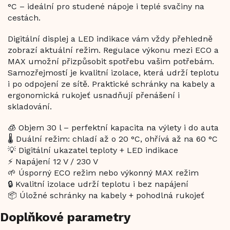
°C – ideální pro studené nápoje i teplé svačiny na
cestách.
Digitální displej a LED indikace vám vždy přehledně
zobrazí aktuální režim. Regulace výkonu mezi ECO a
MAX umožní přizpůsobit spotřebu vašim potřebám.
Samozřejmostí je kvalitní izolace, která udrží teplotu
i po odpojení ze sítě. Praktické schránky na kabely a
ergonomická rukojeť usnadňují přenášení i
skladování.
🧊 Objem 30 l – perfektní kapacita na výlety i do auta
🌡️ Duální režim: chladí až o 20 °C, ohřívá až na 60 °C
💡 Digitální ukazatel teploty + LED indikace
⚡ Napájení 12 V / 230 V
🌱 Úsporný ECO režim nebo výkonný MAX režim
🔒 Kvalitní izolace udrží teplotu i bez napájení
📦 Úložné schránky na kabely + pohodlná rukojeť
Doplňkové parametry