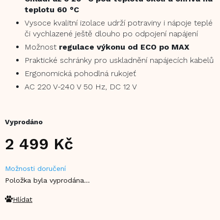
teplotu 60 °C
Vysoce kvalitní izolace udrží potraviny i nápoje teplé
či vychlazené ještě dlouho po odpojení napájení
Možnost
regulace výkonu od ECO po MAX
Praktické schránky pro uskladnění napájecích kabelů
Ergonomická pohodlná rukojeť
AC 220 V-240 V 50 Hz, DC 12 V
Vyprodáno
2 499 Kč
Měrná
Možnosti doručení
cena:
Položka byla vyprodána…
Hlídat