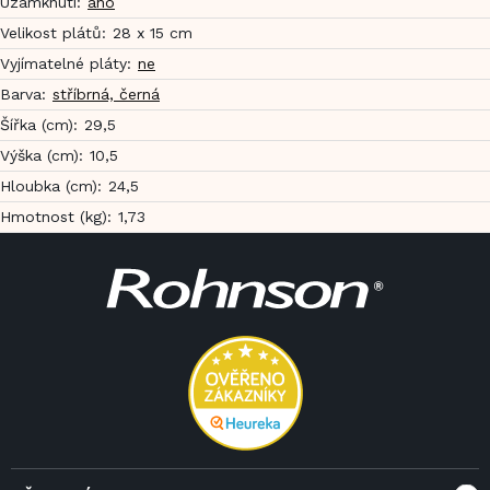
Uzamknutí
:
ano
Velikost plátů
:
28 x 15 cm
Vyjímatelné pláty
:
ne
Barva
:
stříbrná, černá
Šířka (cm)
:
29,5
Výška (cm)
:
10,5
Hloubka (cm)
:
24,5
Hmotnost (kg)
:
1,73
Z
á
p
a
t
í