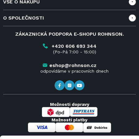
VŠE O NÁKUPU
Vše o nákupu
O SPOLEČNOSTI
Doprava a služby
Velkoobchod a spolupráce
O nás
ZÁKAZNICKÁ PODPORA E-SHOPU ROHNSON.
Reklamace
Blog
Vrácení zboží do 14 dnů
Kariéra
+420 606 693 344
(Po-Pá 7:00 - 15:00)
Obchodní podmínky
Kontakt
Kde koupit výrobky Rohnson
eshop@rohnson.cz
odpovídáme v pracovních dnech
Možnosti dopravy
Možnosti platby