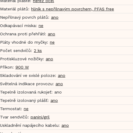
Materiál pláště
:
nerez ocel
Materiál plátů
:
hliník s nepřilnavým povrchem, PFAS free
Nepřilnavý povrch plátů
:
ano
Odkapávací miska
:
ne
Ochrana proti přehřátí
:
ano
Pláty vhodné do myčky
:
ne
Počet sendvičů
:
2 ks
Protiskluzové nožičky
:
ano
Příkon
:
900 W
Skladování ve svislé poloze
:
ano
Světelná indikace provozu
:
ano
Tepelně izolovaná rukojeť
:
ano
Tepelně izolovaný plášť
:
ano
Termostat
:
ne
Tvar sendvičů
:
panini/gril
Uskladnění napájecího kabelu
:
ano