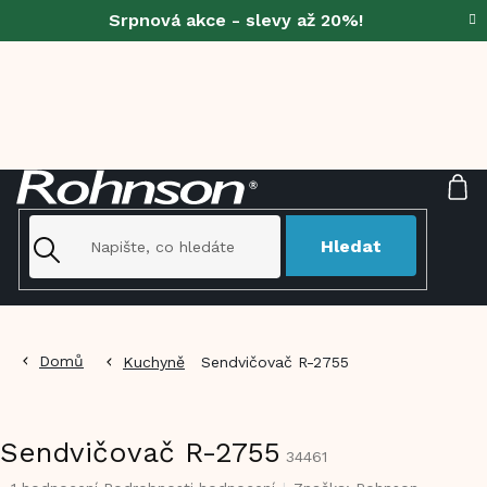
Přejít
Srpnová akce - slevy až 20%!
na
obsah
NÁ
KO
Hledat
Domů
Kuchyně
Sendvičovač R-2755
Sendvičovač R-2755
34461
Průměrné