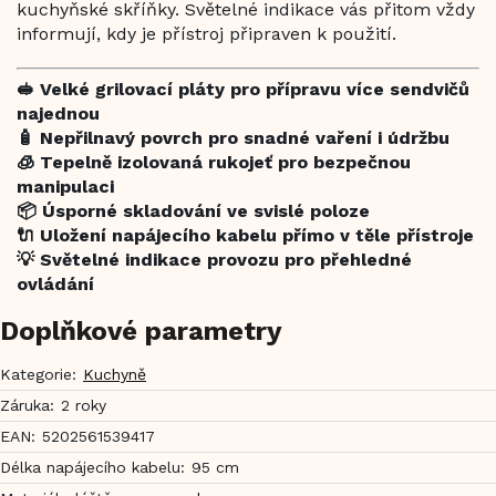
kuchyňské skříňky. Světelné indikace vás přitom vždy
informují, kdy je přístroj připraven k použití.
🥪 Velké grilovací pláty pro přípravu více sendvičů
najednou
🧴 Nepřilnavý povrch pro snadné vaření i údržbu
🧊 Tepelně izolovaná rukojeť pro bezpečnou
manipulaci
📦 Úsporné skladování ve svislé poloze
🔌 Uložení napájecího kabelu přímo v těle přístroje
💡 Světelné indikace provozu pro přehledné
ovládání
Doplňkové parametry
Kategorie
:
Kuchyně
Záruka
:
2 roky
EAN
:
5202561539417
Délka napájecího kabelu
:
95 cm