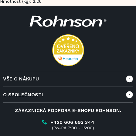
Hmotnost (kg)
:
2,26
Z
á
p
a
t
í
VŠE O NÁKUPU
Vše o nákupu
O SPOLEČNOSTI
Doprava a služby
Velkoobchod a spolupráce
O nás
ZÁKAZNICKÁ PODPORA E-SHOPU ROHNSON.
Reklamace
Blog
Vrácení zboží do 14 dnů
Kariéra
+420 606 693 344
(Po-Pá 7:00 - 15:00)
Obchodní podmínky
Kontakt
Kde koupit výrobky Rohnson