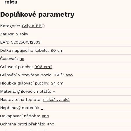
roštu
Doplňkové parametry
Kategorie
:
Grily a BBQ
Záruka
:
2 roky
EAN
:
5202561512533
Délka napájecího kabelu
:
80 cm
Časovač
:
ne
Grilovací plocha
:
996 cm2
Grilování v otevřené pozici 180°
:
ano
Hloubka grilovací plochy
:
24 cm
Materiál grilovacích plátů
:
-
Nastavitelná teplota
:
nízká/ vysoká
Nepřilnavý materiál
:
-
Odkapávací nádoba
:
ano
Ochrana proti přehřátí
:
ano