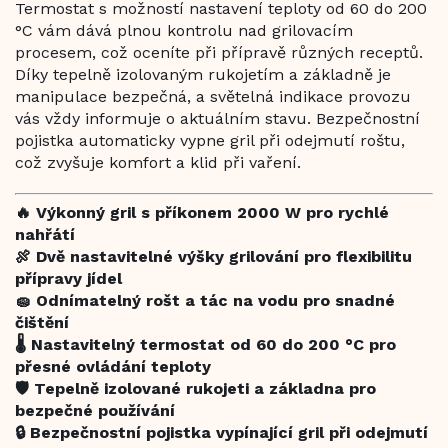
Termostat s možností nastavení teploty od 60 do 200
°C vám dává plnou kontrolu nad grilovacím
procesem, což oceníte při přípravě různých receptů.
Díky tepelně izolovaným rukojetím a základně je
manipulace bezpečná, a světelná indikace provozu
vás vždy informuje o aktuálním stavu. Bezpečnostní
pojistka automaticky vypne gril při odejmutí roštu,
což zvyšuje komfort a klid při vaření.
🔥 Výkonný gril s příkonem 2000 W pro rychlé
nahřátí
🍖 Dvě nastavitelné výšky grilování pro flexibilitu
přípravy jídel
🧽 Odnímatelný rošt a tác na vodu pro snadné
čištění
🌡️ Nastavitelný termostat od 60 do 200 °C pro
přesné ovládání teploty
🛡️ Tepelně izolované rukojeti a základna pro
bezpečné používání
🔒 Bezpečnostní pojistka vypínající gril při odejmutí