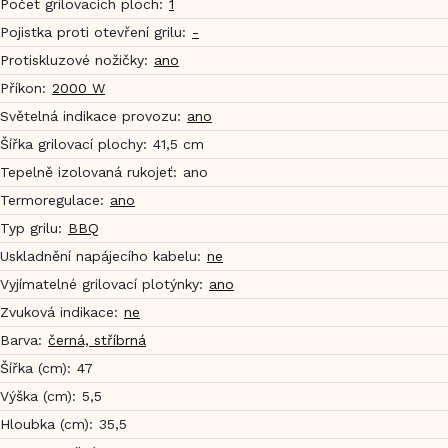
Počet grilovacích ploch
:
1
Pojistka proti otevření grilu
:
-
Protiskluzové nožičky
:
ano
Příkon
:
2000 W
Světelná indikace provozu
:
ano
Šířka grilovací plochy
:
41,5 cm
Tepelně izolovaná rukojeť
:
ano
Termoregulace
:
ano
Typ grilu
:
BBQ
Uskladnění napájecího kabelu
:
ne
Vyjímatelné grilovací plotýnky
:
ano
Zvuková indikace
:
ne
Barva
:
černá, stříbrná
Šířka (cm)
:
47
Výška (cm)
:
5,5
Hloubka (cm)
:
35,5