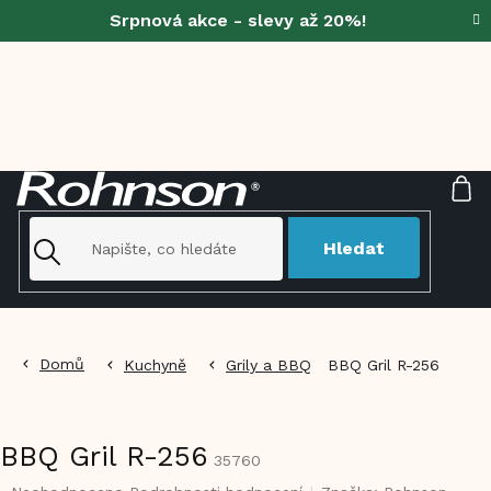
Přejít
Srpnová akce - slevy až 20%!
na
obsah
NÁ
KO
Hledat
Domů
Kuchyně
Grily a BBQ
BBQ Gril R-256
BBQ Gril R-256
35760
Průměrné