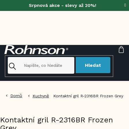
Přejít
Srpnová akce - slevy až 20%!
na
obsah
NÁ
KO
Hledat
Domů
Kuchyně
Kontaktní gril R-2316BR Frozen Grey
Kontaktní gril R-2316BR Frozen
Grey