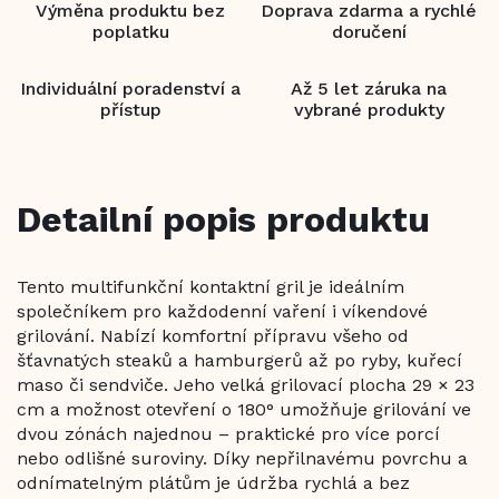
Výměna produktu bez
Doprava zdarma a rychlé
poplatku
doručení
Individuální poradenství a
Až 5 let záruka na
přístup
vybrané produkty
Detailní popis produktu
Tento multifunkční kontaktní gril je ideálním
společníkem pro každodenní vaření i víkendové
grilování. Nabízí komfortní přípravu všeho od
šťavnatých steaků a hamburgerů až po ryby, kuřecí
maso či sendviče. Jeho velká grilovací plocha 29 × 23
cm a možnost otevření o 180° umožňuje grilování ve
dvou zónách najednou – praktické pro více porcí
nebo odlišné suroviny. Díky nepřilnavému povrchu a
odnímatelným plátům je údržba rychlá a bez