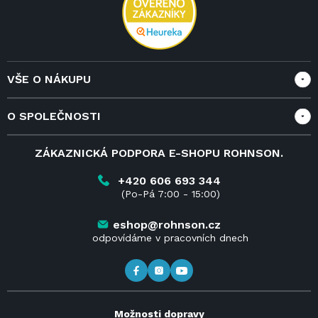
VŠE O NÁKUPU
Vše o nákupu
O SPOLEČNOSTI
Doprava a služby
Velkoobchod a spolupráce
O nás
ZÁKAZNICKÁ PODPORA E-SHOPU ROHNSON.
Reklamace
Blog
Vrácení zboží do 14 dnů
Kariéra
+420 606 693 344
(Po-Pá 7:00 - 15:00)
Obchodní podmínky
Kontakt
Kde koupit výrobky Rohnson
eshop@rohnson.cz
odpovídáme v pracovních dnech
Možnosti dopravy