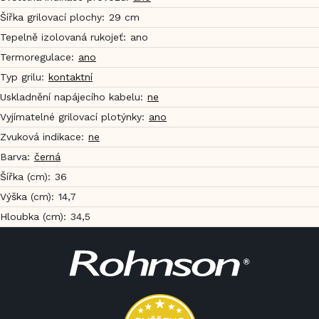
Šířka grilovací plochy
:
29 cm
Tepelně izolovaná rukojeť
:
ano
Termoregulace
:
ano
Typ grilu
:
kontaktní
Uskladnění napájecího kabelu
:
ne
Vyjímatelné grilovací plotýnky
:
ano
Zvuková indikace
:
ne
Barva
:
černá
Šířka (cm)
:
36
Výška (cm)
:
14,7
Hloubka (cm)
:
34,5
Z
á
p
a
t
í