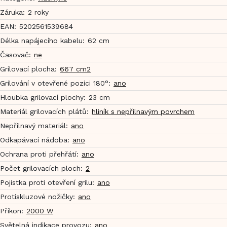
Záruka
:
2 roky
EAN
:
5202561539684
Délka napájecího kabelu
:
62 cm
Časovač
:
ne
Grilovací plocha
:
667 cm2
Grilování v otevřené pozici 180°
:
ano
Hloubka grilovací plochy
:
23 cm
Materiál grilovacích plátů
:
hliník s nepřilnavým povrchem
Nepřilnavý materiál
:
ano
Odkapávací nádoba
:
ano
Ochrana proti přehřátí
:
ano
Počet grilovacích ploch
:
2
Pojistka proti otevření grilu
:
ano
Protiskluzové nožičky
:
ano
Příkon
:
2000 W
Světelná indikace provozu
:
ano