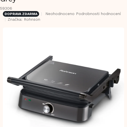
59306
Průměrné
Neohodnoceno
Podrobnosti hodnocení
DOPRAVA ZDARMA
hodnocení
Značka:
Rohnson
produktu
je
0,0
z
5
hvězdiček.