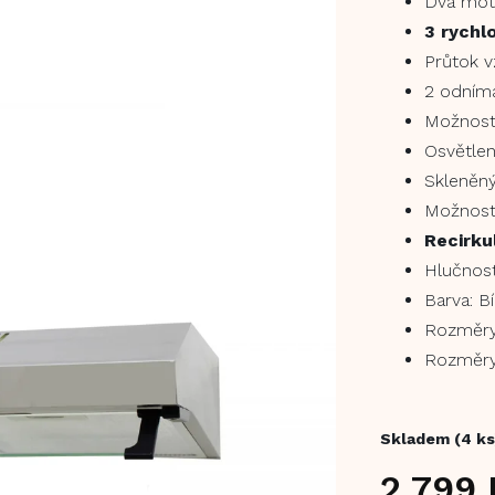
Dva moto
3 rychlo
Průtok 
2 odním
Možnost 
Osvětlen
Skleněn
Možnost
Recirku
Hlučnos
Barva: Bí
Rozměry
Rozměry
Skladem
(4 ks
2 799 