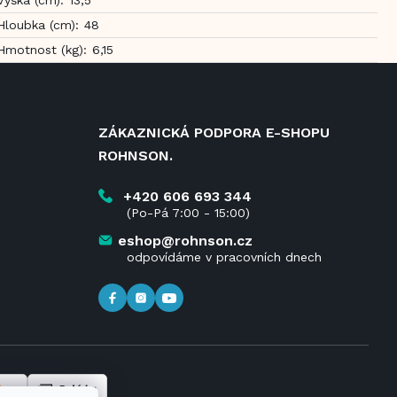
Hloubka (cm)
:
48
Hmotnost (kg)
:
6,15
ZÁKAZNICKÁ PODPORA E-SHOPU
ROHNSON.
+420 606 693 344
(Po-Pá 7:00 - 15:00)
eshop@rohnson.cz
odpovídáme v pracovních dnech