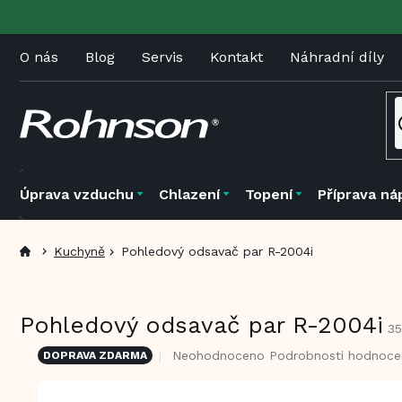
Přejít
na
obsah
O nás
Blog
Servis
Kontakt
Náhradní díly
Úprava vzduchu
Chlazení
Topení
Příprava ná
Kuchyně
Pohledový odsavač par R-2004i
Pohledový odsavač par R-2004i
3
Průměrné
Neohodnoceno
Podrobnosti hodnoce
DOPRAVA ZDARMA
hodnocení
produktu