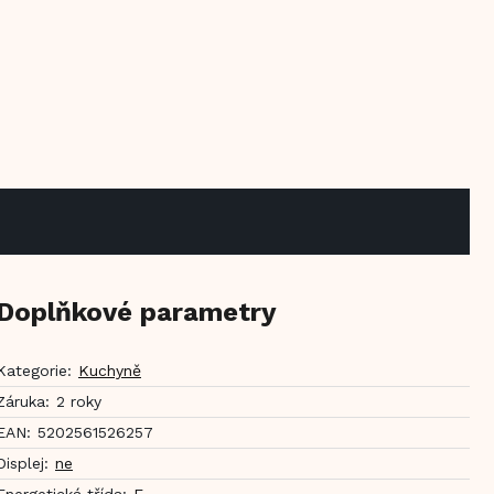
Doplňkové parametry
Kategorie
:
Kuchyně
Záruka
:
2 roky
EAN
:
5202561526257
Displej
:
ne
Energetická třída
:
E