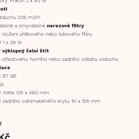
ry: Příkon 2 x 80 W
sti
vzduchu 226 m3/h
atelné a omyvatelné
nerezové filtry
vložení uhlíkového nebo tukového filtru
í 1 x 28 W
ý
výklopný čelní štít
 středového horního nebo zadního odtahu vzduchu
lace
t 67 dB
lá
: 595x 135 x 480 mm
 zadního odnímatelného krytu: 61 x 158 mm
)
Kč