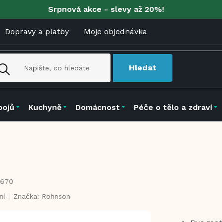
Srpnová akce - slevy až 20%!
Dopravy a platby
Moje objednávka
Hledat
pojů
Kuchyně
Domácnost
Péče o tělo a zdraví
5670
ní
Značka:
Rohnson