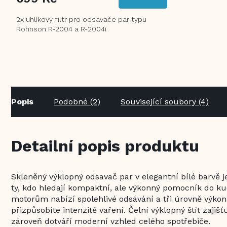
2x uhlíkový filtr pro odsavače par typu
Rohnson R-2004 a R-2004i
Popis
Podobné (2)
Související soubory (4)
Detailní popis produktu
Skleněný výklopný odsavač par v elegantní bílé barvě 
ty, kdo hledají kompaktní, ale výkonný pomocník do k
motorům nabízí spolehlivé odsávání a tři úrovně výkon
přizpůsobíte intenzitě vaření. Čelní výklopný štít zajišť
zároveň dotváří moderní vzhled celého spotřebiče.