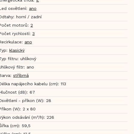
Led osvětlení
:
ano
Odtahy
:
horní / zadní
Počet motorů
:
2
Počet rychlostí
:
3
Recirkulace
:
ano
Typ
:
klasický
Typ filtru
:
uhlíkový
Uhlíkový filtr
:
ano
Barva
:
stříbrná
Délka napájecího kabelu (cm)
:
113
Hlučnost (dB)
:
67
Osvětlení - příkon (W)
:
28
Příkon (W)
:
2 x 80
Výkon odsávání (m³/h)
:
226
Šířka (cm)
:
59,5
Výška (cm)
:
13,5