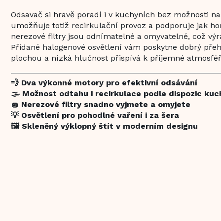
Odsavač si hravě poradí i v kuchyních bez možnosti n
umožňuje totiž recirkulační provoz a podporuje jak hor
nerezové filtry jsou odnímatelné a omyvatelné, což v
Přidané halogenové osvětlení vám poskytne dobrý přeh
plochou a nízká hlučnost přispívá k příjemné atmosféře
💨 Dva výkonné motory pro efektivní odsávání
🌫️ Možnost odtahu i recirkulace podle dispozic ku
🧽 Nerezové filtry snadno vyjmete a omyjete
💡 Osvětlení pro pohodlné vaření i za šera
🖼️ Skleněný výklopný štít v moderním designu