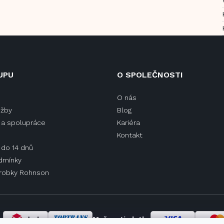
UPU
O SPOLEČNOSTI
O nás
užby
Blog
a spolupráce
Kariéra
Kontakt
 do 14 dnů
dmínky
ýrobky Rohnson
y
Možnosti platby