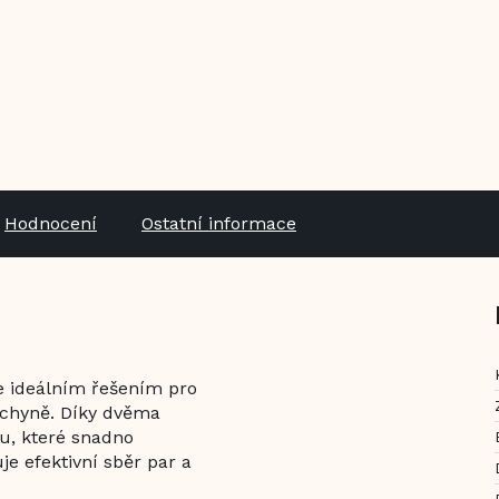
Hodnocení
Ostatní informace
je ideálním řešením pro
uchyně. Díky dvěma
u, které snadno
uje efektivní sběr par a