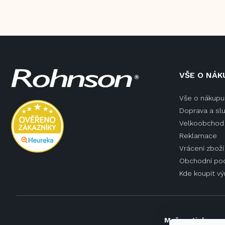
Z
VŠE O NÁK
á
p
Vše o nákupu
a
Doprava a sl
t
í
Velkoobchod 
Reklamace
Vrácení zboží
Obchodní po
Kde koupit v
Možnosti doprav