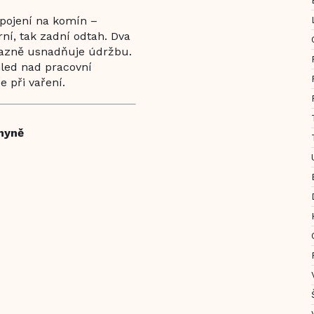
apojení na komín –
ní, tak zadní odtah. Dva
ýrazně usnadňuje údržbu.
led nad pracovní
 při vaření.
chyně