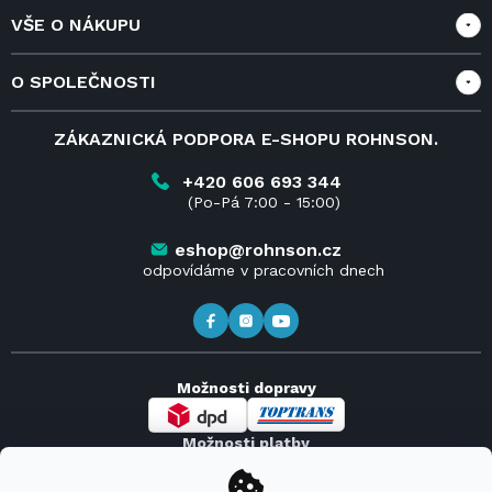
VŠE O NÁKUPU
Vše o nákupu
O SPOLEČNOSTI
Doprava a služby
Velkoobchod a spolupráce
O nás
ZÁKAZNICKÁ PODPORA E-SHOPU ROHNSON.
Reklamace
Blog
Vrácení zboží do 14 dnů
Kariéra
+420 606 693 344
(Po-Pá 7:00 - 15:00)
Obchodní podmínky
Kontakt
Kde koupit výrobky Rohnson
eshop@rohnson.cz
odpovídáme v pracovních dnech
Možnosti dopravy
Možnosti platby