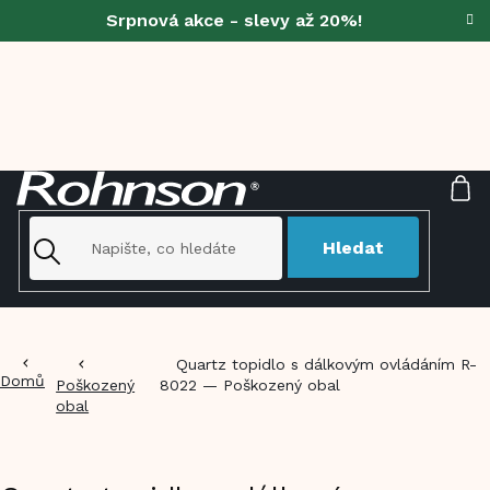
Přejít
Srpnová akce - slevy až 20%!
na
obsah
NÁ
KO
Hledat
Quartz topidlo s dálkovým ovládáním R-
Domů
Poškozený
8022 — Poškozený obal
obal