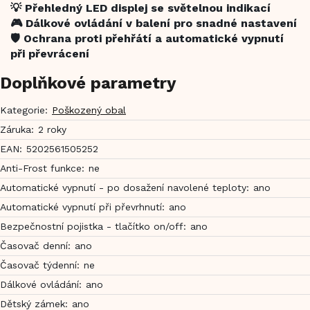
💡 Přehledný LED displej se světelnou indikací
🎮 Dálkové ovládání v balení pro snadné nastavení
🛡️ Ochrana proti přehřátí a automatické vypnutí
při převrácení
Doplňkové parametry
Kategorie
:
Poškozený obal
Záruka
:
2 roky
EAN
:
5202561505252
Anti-Frost funkce
:
ne
Automatické vypnutí - po dosažení navolené teploty
:
ano
Automatické vypnutí při převrhnutí
:
ano
Bezpečnostní pojistka - tlačítko on/off
:
ano
Časovač denní
:
ano
Časovač týdenní
:
ne
Dálkové ovládání
:
ano
Dětský zámek
:
ano