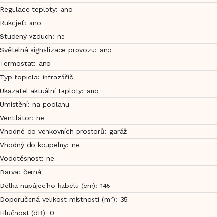
Regulace teploty
:
ano
Rukojeť
:
ano
Studený vzduch
:
ne
Světelná signalizace provozu
:
ano
Termostat
:
ano
Typ topidla
:
infrazářič
Ukazatel aktuální teploty
:
ano
Umístění
:
na podlahu
Ventilátor
:
ne
Vhodné do venkovních prostorů
:
garáž
Vhodný do koupelny
:
ne
Vodotěsnost
:
ne
Barva
:
černá
Délka napájecího kabelu (cm)
:
145
Doporučená velikost místnosti (m²)
:
35
Hlučnost (dB)
:
0