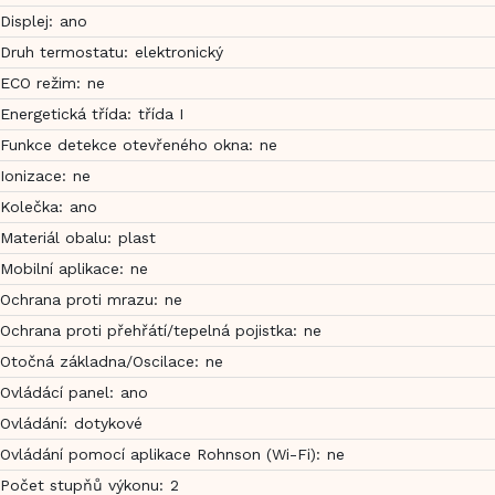
Displej
:
ano
Druh termostatu
:
elektronický
ECO režim
:
ne
Energetická třída
:
třída I
Funkce detekce otevřeného okna
:
ne
Ionizace
:
ne
Kolečka
:
ano
Materiál obalu
:
plast
Mobilní aplikace
:
ne
Ochrana proti mrazu
:
ne
Ochrana proti přehřátí/tepelná pojistka
:
ne
Otočná základna/Oscilace
:
ne
Ovládácí panel
:
ano
Ovládání
:
dotykové
Ovládání pomocí aplikace Rohnson (Wi-Fi)
:
ne
Počet stupňů výkonu
:
2