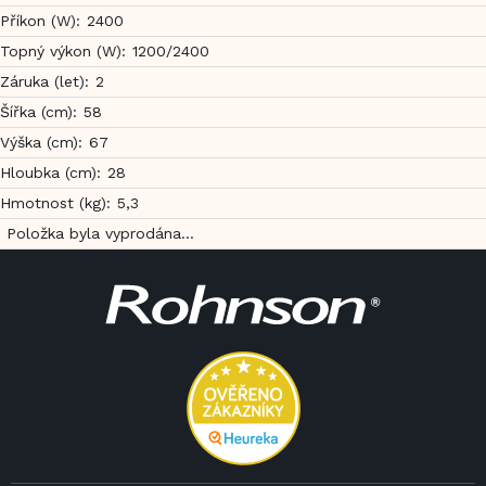
Příkon (W)
:
2400
Topný výkon (W)
:
1200/2400
Záruka (let)
:
2
Šířka (cm)
:
58
Výška (cm)
:
67
Hloubka (cm)
:
28
Hmotnost (kg)
:
5,3
Položka byla vyprodána…
Z
á
p
a
t
í