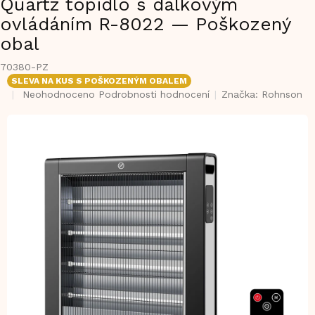
Quartz topidlo s dálkovým
ovládáním R-8022 — Poškozený
obal
70380-PZ
SLEVA NA KUS S POŠKOZENÝM OBALEM
Průměrné
Neohodnoceno
Podrobnosti hodnocení
Značka:
Rohnson
hodnocení
produktu
je
0,0
z
5
hvězdiček.