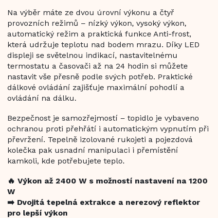
Na výběr máte ze dvou úrovní výkonu a čtyř
provozních režimů – nízký výkon, vysoký výkon,
automatický režim a praktická funkce Anti-frost,
která udržuje teplotu nad bodem mrazu. Díky LED
displeji se světelnou indikací, nastavitelnému
termostatu a časovači až na 24 hodin si můžete
nastavit vše přesně podle svých potřeb. Praktické
dálkové ovládání zajišťuje maximální pohodlí a
ovládání na dálku.
Bezpečnost je samozřejmostí – topidlo je vybaveno
ochranou proti přehřátí i automatickým vypnutím při
převržení. Tepelně izolované rukojeti a pojezdová
kolečka pak usnadní manipulaci i přemístění
kamkoli, kde potřebujete teplo.
🔥 Výkon až 2400 W s možností nastavení na 1200
W
➡️ Dvojitá tepelná extrakce a nerezový reflektor
pro lepší výkon