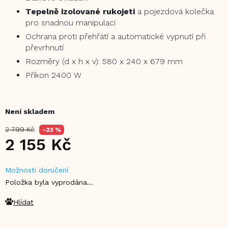
Tepelně izolované rukojeti
a pojezdová kolečka
pro snadnou manipulaci
Ochrana proti přehřátí a automatické vypnutí při
převrhnutí
Rozměry (d x h x v): 580 x 240 x 679 mm
Příkon 2400 W
Není skladem
2 799 Kč
–23 %
2 155 Kč
Měrná
Možnosti doručení
cena:
Položka byla vyprodána…
Hlídat