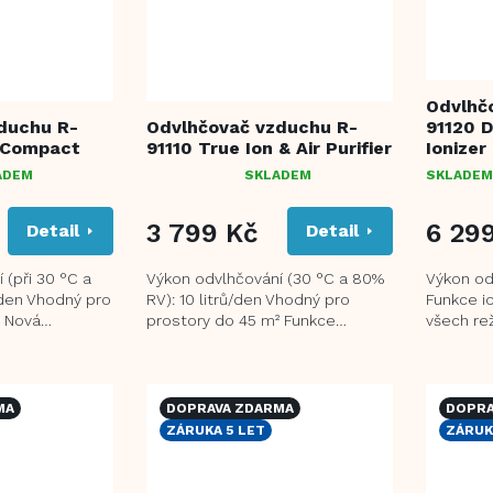
Odvlhč
duchu R-
Odvlhčovač vzduchu R-
91120 D
 Compact
91110 True Ion & Air Purifier
Ionizer
ADEM
SKLADEM
SKLADEM
PRŮMĚRNÉ
HODNOCENÍ
PRODUKTU
3 799 Kč
6 29
Detail
Detail
JE
4,5
 (při 30 °C a
Výkon odvlhčování (30 °C a 80%
Výkon odv
Z
den Vhodný pro
RV): 10 litrů/den Vhodný pro
Funkce i
5
² Nová
prostory do 45 m² Funkce
všech re
HVĚZDIČEK.
drového
ionizace Kvalitní HEPA filtr a
alergenn
lazení...
prachový filtr...
Nezávislá
MA
DOPRAVA ZDARMA
DOPRA
ZÁRUKA 5 LET
ZÁRUK