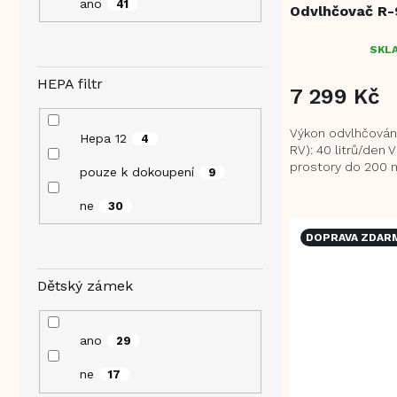
ano
41
Odvlhčovač R-
SKL
PRŮMĚRNÉ
HODNOCENÍ
HEPA filtr
PRODUKTU
7 299 Kč
JE
5,0
Výkon odvlhčován
Hepa 12
4
Z
RV): 40 litrů/den 
5
prostory do 200 m
pouze k dokoupení
9
HVĚZDIČEK.
funkce ionizace 
eliminovat alergeny
ne
30
DOPRAVA ZDAR
Dětský zámek
ano
29
ne
17