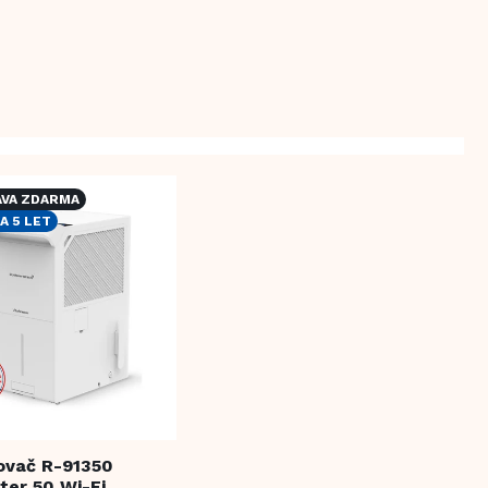
VA ZDARMA
A 5 LET
ovač R-91350
er 50 Wi-Fi