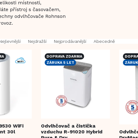
likosti místnosti,
áte přístroj s časovačem,
echny odvlhčovače Rohnson
rovoz.
Nejlevnější
Nejdražší
Nejprodávanější
Abecedně
MA
DOPRAVA ZDARMA
DOPRA
ZÁRUKA 5 LET
ZÁRUK
9530 WiFi
Odvlhčovač a čistička
ent 30l
vzduchu R-91020 Hybrid
Odvlhč
Pure & Dry
DryMast