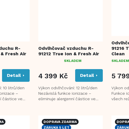
Odvlhč
duchu R-
Odvlhčovač vzduchu R-
91216 T
 & Fresh Air
91212 True Ion & Fresh Air
Clean
SKLADEM
SKLADEM
PRŮMĚRNÉ
HODNOCENÍ
PRODUKTU
4 399 Kč
5 79
Detail
Detail
JE
4,5
 10 litrů/den
Výkon odvlhčování: 12 litrů/den
Výkon odv
Z
ionizace –
Nezávislá funkce ionizace –
Funkce i
5
í částice ve
eliminuje alergenní částice ve
všech re
HVĚZDIČEK.
ení prádla s
vzduchu Režim sušení prádla s
alergenn
přirozeným...
Nezávislá
MA
DOPRAVA ZDARMA
DOPRA
ZÁRUKA 5 LET
ZÁRUK