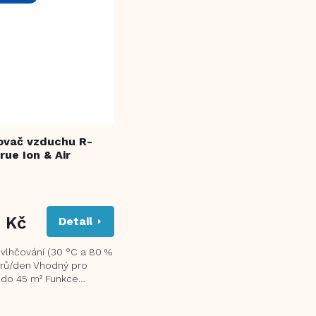
ovač vzduchu R-
rue Ion & Air
9 Kč
Detail
vlhčování (30 °C a 80 %
itrů/den Vhodný pro
 do 45 m² Funkce
valitní HEPA filtr
ltr...