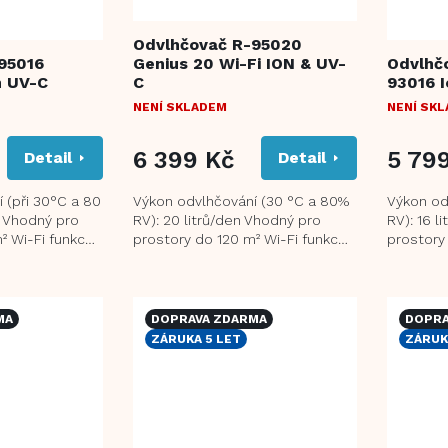
Odvlhčovač R-95020
95016
Genius 20 Wi-Fi ION & UV-
Odvlhč
n UV-C
C
93016 I
NENÍ SKLADEM
NENÍ SK
6 399 Kč
5 79
Detail
Detail
 (při 30°C a 80
Výkon odvlhčování (30 °C a 80%
Výkon od
n Vhodný pro
RV): 20 litrů/den Vhodný pro
RV): 16 l
² Wi-Fi funkce
prostory do 120 m² Wi-Fi funkce
prostory
 pro vzdálený...
Funkce ionizace pomáhá
ionizace
eliminovat...
alergeny a
MA
DOPRAVA ZDARMA
DOPRA
ZÁRUKA 5 LET
ZÁRUK