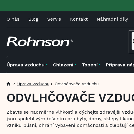
Přejít
na
obsah
O nás
Blog
Servis
Kontakt
Náhradní díly
Úprava vzduchu
Chlazení
Topení
Příprava ná
Úprava vzduchu
Odvlhčovače vzduchu
ODVLHČOVAČE VZDU
Zbavte se nadměrné vlhkosti a dýchejte zdravější vzd
jsou spolehlivým řešením pro byty, domy, sklepy i kan
vzniku plísní, chrání vybavení domácnosti a zlepšují c