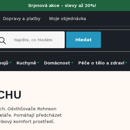
Srpnová akce - slevy až 20%!
Dopravy a platby
Moje objednávka
Hledat
pojů
Kuchyně
Domácnost
Péče o tělo a zdraví
CHU
uch. Odvlhčovače Rohnson
celáře. Pomáhají předcházet
elkový komfort prostředí.