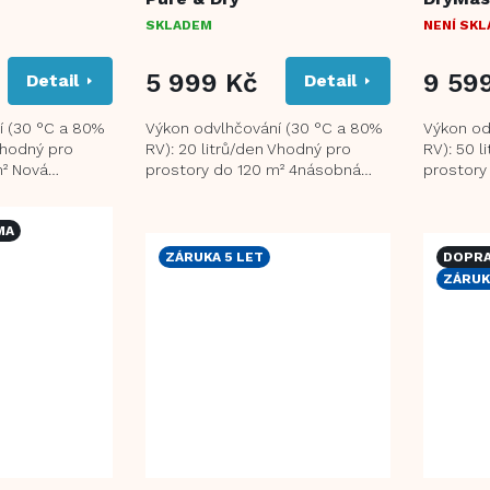
SKLADEM
NENÍ SK
5 999 Kč
9 59
Detail
Detail
í (30 °C a 80%
Výkon odvlhčování (30 °C a 80%
Výkon od
Vhodný pro
RV): 20 litrů/den Vhodný pro
RV): 50 l
m² Nová
prostory do 120 m² 4násobná
prostory
rová
filtrace - předfiltr, uhlíkový filtr,...
funkce i
poru...
eliminova
MA
ZÁRUKA 5 LET
DOPRA
ZÁRUK