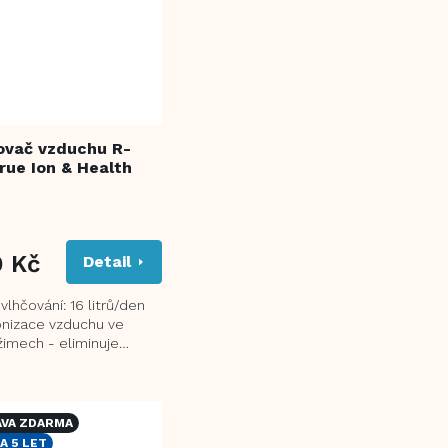
ovač vzduchu R-
rue Ion & Health
9 Kč
Detail
lhčování: 16 litrů/den
onizace vzduchu ve
žimech - eliminuje
í částice ve vzduchu
 funkce...
VA ZDARMA
A 5 LET