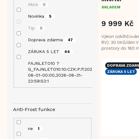
ů
Akce
0
SKLADEM
Novinka
5
9 999 Kč
Tip
0
Výkon odvlhčován
Doprava zdarma
47
RV): 30 litrů/den 
prostory do 180 
ZÁRUKA 5 LET
44
pokročilá inverto
technologie pro ús
FAJNLETO10 ?
DOPRAVA ZDAR
G_FAJNLETO10:10:CZK:P:f!2026-
ZÁRUKA 5 LET
40
08-01-00:00,2026-08-31-
23:59!S3:1
Anti-Frost funkce
ne
1