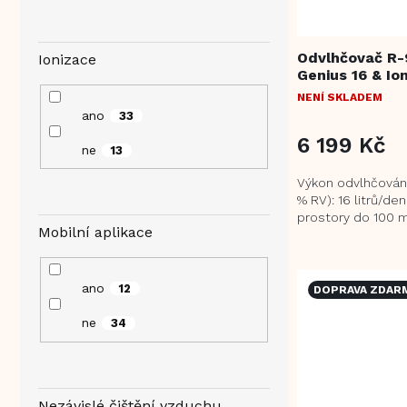
Odvlhčovač R-
Ionizace
Genius 16 & Io
NENÍ SKLADEM
ano
33
6 199 Kč
ne
13
Výkon odvlhčování
% RV): 16 litrů/de
prostory do 100 m
Mobilní aplikace
a mobilní aplikace
ano
12
DOPRAVA ZDAR
ne
34
Nezávislé čištění vzduchu