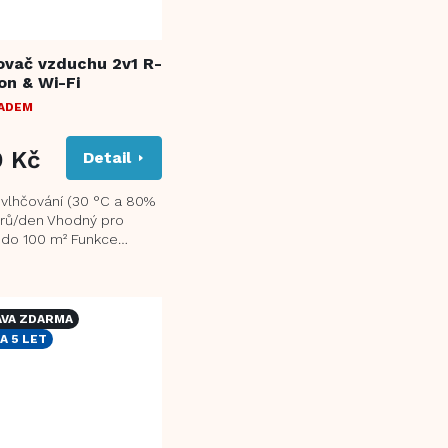
ovač vzduchu 2v1 R-
on & Wi-Fi
LADEM
9 Kč
Detail
vlhčování (30 °C a 80%
itrů/den Vhodný pro
 do 100 m² Funkce
 pomáhá eliminovat
 jiné...
VA ZDARMA
A 5 LET