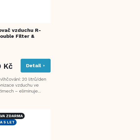
ovač vzduchu R-
ouble Filter &
9 Kč
Detail
lhčování: 20 litrů/den
onizace vzduchu ve
žimech – eliminuje
í částice ve vzduchu
 funkce...
VA ZDARMA
A 5 LET