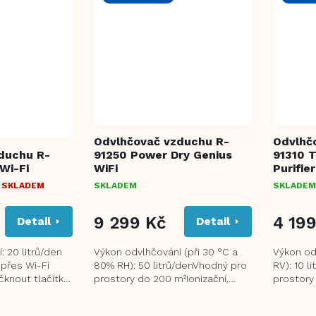
Odvlhčovač vzduchu R-
Odvlhč
duchu R-
91250 Power Dry Genius
91310 T
Wi-Fi
WiFi
Purifier
 SKLADEM
SKLADEM
SKLADEM
9 299 Kč
4 19
Detail
Detail
: 20 litrů/den
Výkon odvlhčování (při 30 °C a
Výkon od
přes Wi-Fi
80% RH): 50 litrů/denVhodný pro
RV): 10 l
čknout tlačítko
prostory do 200 m²Ionizační,
prostory
) UV-C
uhlíkový a prachový
ionizace K
filtrErgonomický systém...
Prachový fi