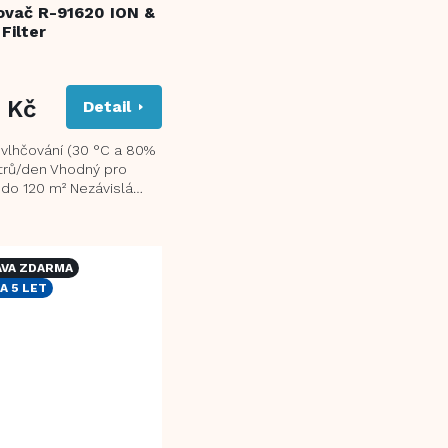
ovač R-91620 ION &
Filter
 Kč
Detail
vlhčování (30 °C a 80%
itrů/den Vhodný pro
 do 120 m² Nezávislá
onizace pomáhá
t alergeny a...
VA ZDARMA
A 5 LET