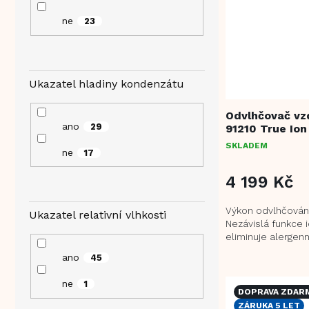
ne
23
Ukazatel hladiny kondenzátu
Odvlhčovač vz
ano
29
91210 True Ion
SKLADEM
ne
17
4 199 Kč
Výkon odvlhčování:
Ukazatel relativní vlhkosti
Nezávislá funkce 
eliminuje alergenn
vzduchu Režim suš
ano
45
přirozeným...
ne
1
DOPRAVA ZDAR
ZÁRUKA 5 LET