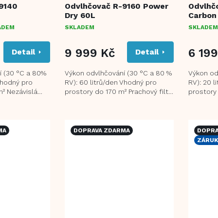
9140
Odvlhčovač R-9160 Power
Odvlhč
Dry 60L
Carbon 
ADEM
SKLADEM
SKLADEM
9 999 Kč
6 199
Detail
Detail
í (30 °C a 80%
Výkon odvlhčování (30 °C a 80 %
Výkon od
Vhodný pro
RV): 60 litrů/den Vhodný pro
RV): 20 l
² Nezávislá
prostory do 170 m² Prachový filtr
prostory
pomáhá
zabraňující vniknutí prachu do...
funkce i
 a...
eliminova
MA
DOPRAVA ZDARMA
DOPRA
ZÁRUK