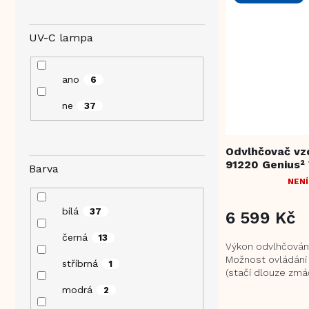
UV-C lampa
ano
6
ne
37
Odvlhčovač vz
91220 Genius² 
Barva
NENÍ
PRŮMĚRNÉ
HODNOCENÍ
bílá
37
PRODUKTU
6 599 Kč
JE
černá
13
5,0
Výkon odvlhčování
Z
Možnost ovládání 
stříbrná
1
5
(stačí dlouze zmá
HVĚZDIČEK.
nastavení režimu
modrá
2
sterilizační...