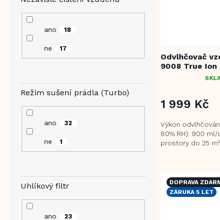
ano
18
ne
17
Odvlhčovač vz
9008 True Ion
SKL
PRŮMĚRNÉ
HODNOCENÍ
Režim sušení prádla (Turbo)
PRODUKTU
1 999 Kč
JE
3,5
ano
32
Výkon odvlhčování
Z
80% RH): 900 ml/
5
ne
1
prostory do 25 m
HVĚZDIČEK.
generace dvoujá
polovodičového ch
DOPRAVA ZDAR
Uhlíkový filtr
ZÁRUKA 5 LET
ano
23