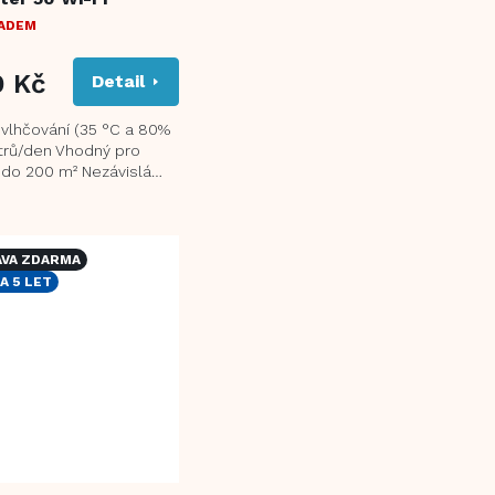
LADEM
9 Kč
Detail
vlhčování (35 °C a 80%
itrů/den Vhodný pro
 do 200 m² Nezávislá
onizace pomáhá
t alergeny a...
VA ZDARMA
A 5 LET