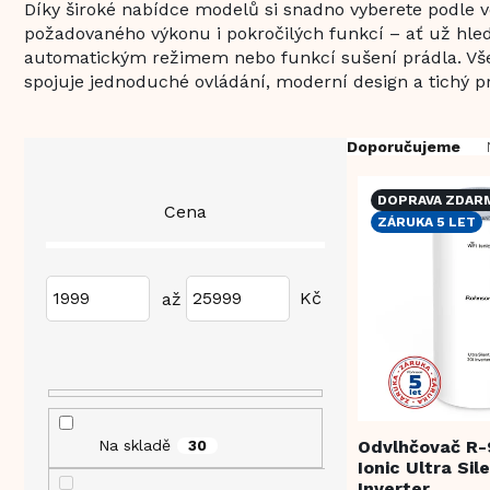
Díky široké nabídce modelů si snadno vyberete podle ve
požadovaného výkonu i pokročilých funkcí – ať už hled
automatickým režimem nebo funkcí sušení prádla. Vš
spojuje jednoduché ovládání, moderní design a tichý p
P
Ř
Doporučujeme
o
a
s
z
DOPRAVA ZDAR
V
Cena
t
e
ZÁRUKA 5 LET
ý
r
n
p
a
í
i
n
p
1999
25999
s
n
r
p
í
o
r
p
d
o
a
u
d
n
k
u
e
t
k
Odvlhčovač R-
Na skladě
30
l
ů
Ionic Ultra Sil
t
Inverter